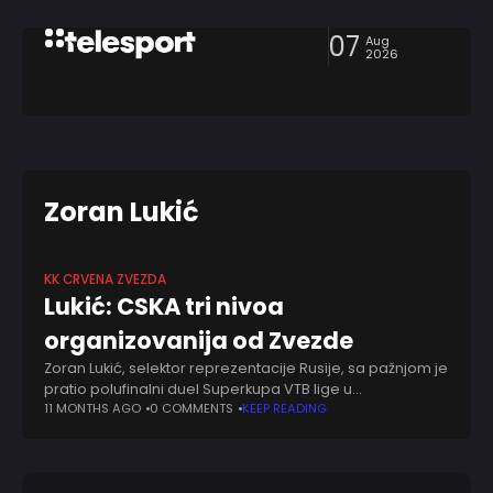
07
Aug
2026
Zoran Lukić
KK CRVENA ZVEZDA
Lukić: CSKA tri nivoa
organizovanija od Zvezde
Zoran Lukić, selektor reprezentacije Rusije, sa pažnjom je
pratio polufinalni duel Superkupa VTB lige u
"Beogradskoj areni", u kojem su košarkaši Crvene
11 MONTHS AGO
0 COMMENTS
KEEP READING
zvezde doživeli ubedljiv poraz od moskovskog CSKA.
Šest