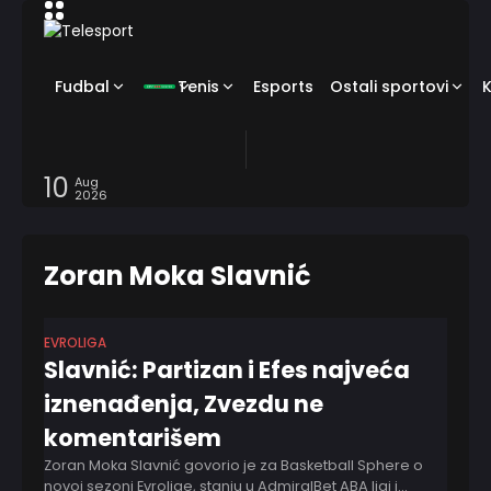
Fudbal
Tenis
Esports
Ostali sportovi
10
Aug
2026
Zoran Moka Slavnić
EVROLIGA
Slavnić: Partizan i Efes najveća
iznenađenja, Zvezdu ne
komentarišem
Zoran Moka Slavnić govorio je za Basketball Sphere o
novoj sezoni Evrolige, stanju u AdmiralBet ABA ligi i