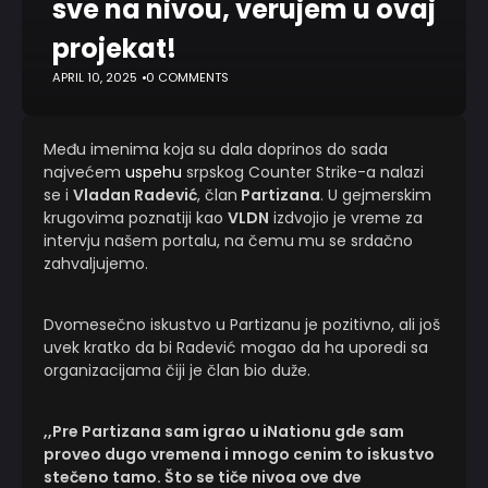
sve na nivou, verujem u ovaj
projekat!
APRIL 10, 2025
0 COMMENTS
Među imenima koja su dala doprinos do sada
najvećem
uspehu
srpskog Counter Strike-a nalazi
se i
Vladan Radević
, član
Partizana
. U gejmerskim
krugovima poznatiji kao
VLDN
izdvojio je vreme za
intervju našem portalu, na čemu mu se srdačno
zahvaljujemo.
Dvomesečno iskustvo u Partizanu je pozitivno, ali još
uvek kratko da bi Radević mogao da ha uporedi sa
organizacijama čiji je član bio duže.
,,Pre Partizana sam igrao u iNationu gde sam
proveo dugo vremena i mnogo cenim to iskustvo
stečeno tamo. Što se tiče nivoa ove dve