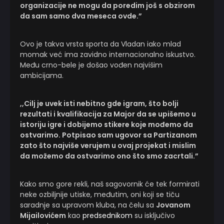
organizacije ne mogu da poredim još s obzirom
da sam samo dva meseca ovde.”
Ovo je takva vrsta sporta da Vladan iako mlad
momak već ima zavidno internacionalno iskustvo.
Među crno-bele je došao vođen najvišim
ambicijama.
,,Cilj je uvek isti nebitno gde igram, što bolji
rezultati i kvalifikacija za Major da se upišemo u
istoriju igre i dobijemo stikere koje mođemo da
ostvarimo. Potpisao sam ugovor sa Partizanom
zato što najviše verujem u ovaj projekat i mislim
da možemo da ostvarimo ono što smo zacrtali.”
Kako smo gore rekli, naš sagovornik će tek formirati
neke ozbiljnije utiske, međutim, oni koji se tiču
saradnje sa upravom kluba, na čelu sa
Jovanom
Mijailovićem
kao
predsednikom
su isključivo