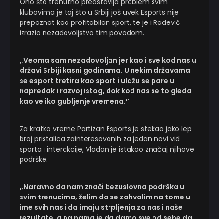
Ono što trenutno predstavlja problem svim
klubovima je taj što u Srbiji još uvek Esports nije
prepoznat kao profitabilan sport, te je i Radević
izrazio nezadovoljstvo tim povodom.
,,Veoma sam nezadovoljan jer kao i sve kod nas u
državi Srbiji kasni godinama. U nekim državama
se esport tretira kao sport i ulažu se pare u
napredak i razvoj istog, dok kod nas se to gleda
kao veliko gubljenje vremena.’
‘
Za kratko vreme Partizan Esports je stekao jako lep
broj pristalica zainteresovanih za jedan novi vid
sporta i interakcije, Vladan je istakao značaj njihove
podrške.
,,Naravno da nam znači bezuslovna podrška u
svim trenucima, želim da se zahvalim na tome u
ime svih nas i da imaju strpljenja za nas i naše
rezultate, a na nama je da damo sve od sebe da