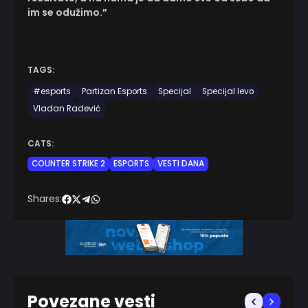
im se odužimo.”
TAGS:
#esports
Partizan Esports
Specijal
Specijal levo
Vladan Radević
CATS:
COUNTER STRIKE 2
ESPORTS
VESTI DANA
Shares:
Povezane vesti