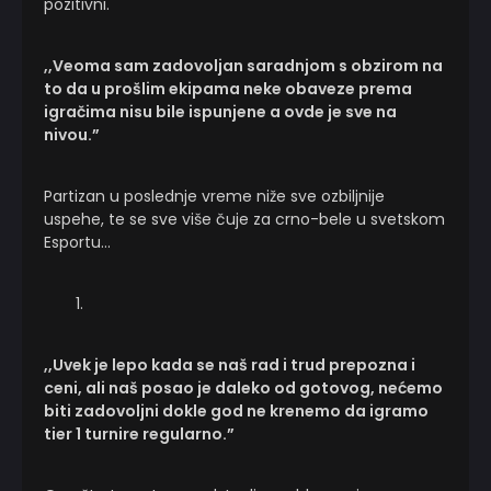
pozitivni.
,,Veoma sam zadovoljan saradnjom s obzirom na
to da u prošlim ekipama neke obaveze prema
igračima nisu bile ispunjene a ovde je sve na
nivou.”
Partizan u poslednje vreme niže sve ozbiljnije
uspehe, te se sve više čuje za crno-bele u svetskom
Esportu…
,,Uvek je lepo kada se naš rad i trud prepozna i
ceni, ali naš posao je daleko od gotovog, nećemo
biti zadovoljni dokle god ne krenemo da igramo
tier 1 turnire regularno.”