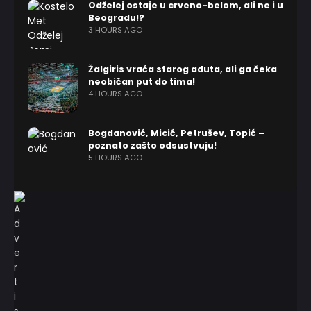
Odželej ostaje u crveno-belom, ali ne i u
Beogradu!?
3 HOURS AGO
Žalgiris vraća starog aduta, ali ga čeka
neobičan put do tima!
4 HOURS AGO
Bogdanović, Micić, Petrušev, Topić –
poznato zašto odsustvuju!
5 HOURS AGO