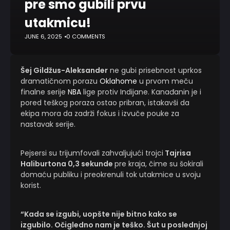
pre smo gubili prvu
utakmicu!
JUNE 6, 2025
0 COMMENTS
Šej Gildžus-Aleksander
ne gubi prisebnost uprkos
dramatičnom porazu
Oklahome
u prvom meču
finalne serije
NBA
lige protiv Indijane. Kanađanin je i
pored teškog poraza ostao pribran, istakavši da
ekipa mora da zadrži fokus i izvuče pouke za
nastavak serije.
Pejsersi su trijumfovali zahvaljujući trojci
Tajrisa
Haliburtona 0,3 sekunde
pre kraja, čime su šokirali
domaću publiku i preokrenuli tok utakmice u svoju
korist.
“Kada se izgubi, uopšte nije bitno kako se
izgubilo. Očigledno nam je teško. Šut u poslednjoj