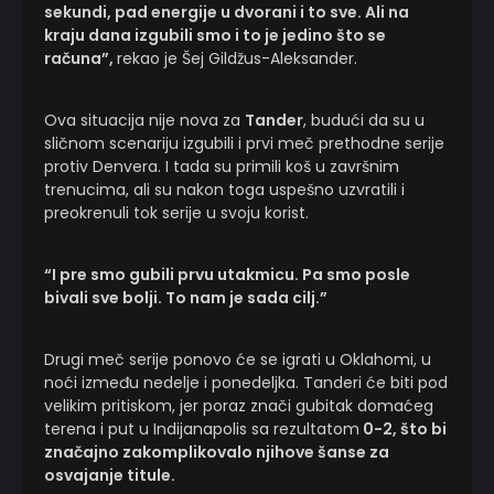
sekundi, pad energije u dvorani i to sve. Ali na
kraju dana izgubili smo i to je jedino što se
računa”,
rekao je Šej Gildžus-Aleksander.
Ova situacija nije nova za
Tander
, budući da su u
sličnom scenariju izgubili i prvi meč prethodne serije
protiv Denvera. I tada su primili koš u završnim
trenucima, ali su nakon toga uspešno uzvratili i
preokrenuli tok serije u svoju korist.
“I pre smo gubili prvu utakmicu. Pa smo posle
bivali sve bolji. To nam je sada cilj.”
Drugi meč serije ponovo će se igrati u Oklahomi, u
noći između nedelje i ponedeljka. Tanderi će biti pod
velikim pritiskom, jer poraz znači gubitak domaćeg
terena i put u Indijanapolis sa rezultatom
0-2, što bi
značajno zakomplikovalo njihove šanse za
osvajanje titule.