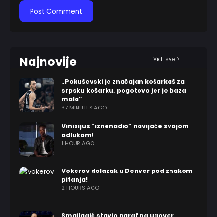
Najnovije
Vidi sve >
„Pokuševski je značajan košarkaš za
srpsku košarku, pogotovo jer je baza
mala”
37 MINUTES AGO
Vinisijus “iznenadio” navijače svojom
odlukom!
1 HOUR AGO
Vokerov dolazak u Denver pod znakom
pitanja!
2 HOURS AGO
Smailagić stavio paraf na ugovor