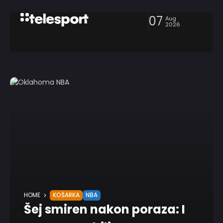
07
Aug
2026
HOME
KOŠARKA
NBA
Šej smiren nakon poraza: I