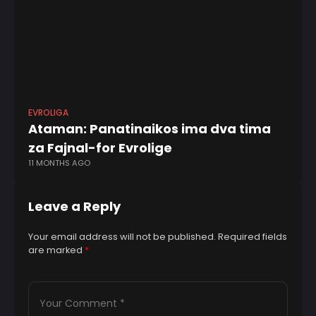
EVROLIGA
ABA
Ataman: Panatinaikos ima dva tima
Pe
za Fajnal-for Evrolige
Du
11 MONTHS AGO
2 
Leave a Reply
Your email address will not be published.
Required fields
are marked
*