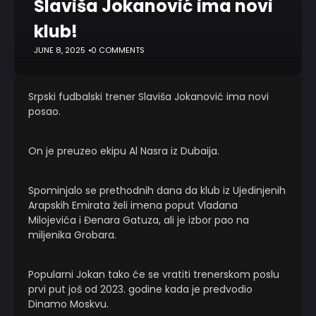
Slaviša Jokanović ima novi
klub!
JUNE 8, 2025
0 COMMENTS
Srpski fudbalski trener Slaviša Jokanović ima novi
posao.
On je preuzeo ekipu Al Nasra iz Dubaija.
Spominjalo se prethodnih dana da klub iz Ujedinjenih
Arapskih Emirata želi imena poput Vladana
Milojevića i Đenara Gatuza, ali je izbor pao na
miljenika Grobara.
Popularni Jokan tako će se vratiti trenerskom poslu
prvi put još od 2023. godine kada je predvodio
Dinamo Moskvu.