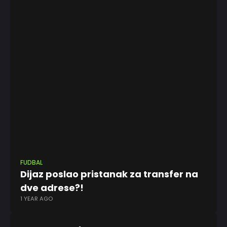
FUDBAL
FK 
Dijaz poslao pristanak za transfer na
Se
dve adrese?!
i 
1 YEAR AGO
6 