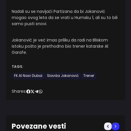
Nadali su se navijači Partizana da bi Jokanović
mogao ovog leta da se vrati u Humsku 1, ali su to bili
samo pusti snovi.
Jokanović je već imao priliku da radi na Bliskom
istoku pošto je prethodno bio trener katarske Al
Garafe.
TAGS:
FK Al Nasr Dubai
Slaviša Jokanović
Trener
Shares:
Povezane vesti