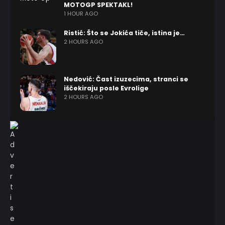
MOTOGP SPEKTAKL!
1 HOUR AGO
Ristić: Što se Jokića tiče, istina je…
2 HOURS AGO
Nedović: Čast izuzecima, stranci se
iščekiraju posle Evrolige
2 HOURS AGO