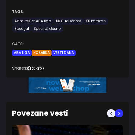
TAGS:
AdmiralBet ABA liga
KK Budućnost
KK Partizan
Specijal
Specijal desno
CATS:
ABA LIGA
KOŠARKA
VESTI DANA
Shares:
Povezane vesti