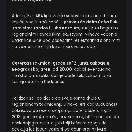
AdmiralBet ABA liga već je saopštila imena arbitara
koji će voditi treći meč –
pravdu će deliti Saša Pukl,
Tomislav Hordov i Luka Kardum
, sudije sa bogatim
regionalnim i evropskim iskustvom. Njihovo vođenje
utakmice biće pod posebnim reflektorima s obzirom
na važnost i tenziju koju nosi ovakav duel.
Četvrta utakmica igraće se 12. juna, takođe u
Beogradskoj areni od 20.00
, dok bi eventualna
majstorica, ukoliko do nje dođe, bila zakazana za
kasniji datum u Podgorici.
Partizan želi da dođe do svoje osme titule u
regionalnom takmičenju u novoj eri, dok Budućnost
pokušava da osvoji svoj drugi trofej posle onog iz
2018. godine. Arena će, bez sumnje, biti ispunjena do
poslednjeg mesta, a ljubitelji košarke mogu da
očekuju još jedan vatreni obračun starih rivala.