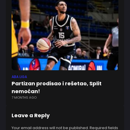
ABA LIGA
EV
Partizan prodisao i rešetao, Split
Du
nemoćan!
P
7 MONTHS AGO
11
Leave a Reply
Your email address will not be published.
Required fields