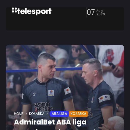
07
Aug
2026
HOME
KOŠARKA
ABA LIGA
KOŠARKA
AdmiralBet ABA liga