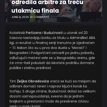
odredila arbitre za treću
utakmicu finala
JUNE 9, 2025
0 COMMENTS
Košarkaši
Partizana
i
Budućnosti
u utorak od 20
časova nastavljaju borbu za titulu u AdmiralBet ABA
ligi, a rezultat u finalnoj seriji trenutno je izjednačen
– 1:1. Nakon što su u prva dva duela u “Morači” i
Beograđani i Podgoričani ostvarili po jednu pobedu,
odlučujući mečevi sele se u Beogradsku arenu, gde
će crno-beli pokušati da iskoriste podršku domaće
publike i steknu prednost.
Tim
Željka Obradovića
vraća se kući sa misijom da
odbrani domaći teren i napravi ključni korak ka
trofeju. S druge strane, Budućnost dolazi sa velikom
dozom samopouzdanja, svesna da je jednim
brejkom u prestonici može da preokrene čitavu
seriju u svoju korist.