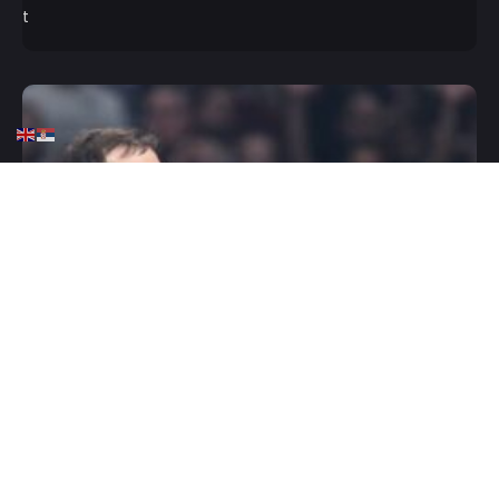
HOME
EVROLIGA
KOŠARKA
Olimpijakos se oprašta od
sedmorice igrača?
JUNE 9, 2025
0 COMMENTS