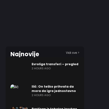
Najnovije
Vidi sve >
Evroliga transferi – pregled
2 HOURS AGO
Ilić: On teško prihvata da
mora da igra jednostavno
2 HOURS AGO
Partizan iz tobolca izvukao