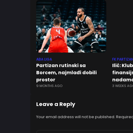
ABA LIGA
FK PARTIZA
Partizan rutinski sa
Ilić: Klu
Borcem, najmlađi dobili
finansijs
prostor
nadamo
9 MONTHS AGO
3 WEEKS AG
Leave a Reply
Your email address will not be published.
Required