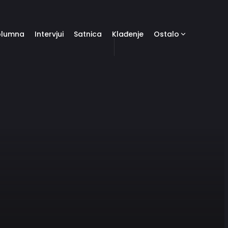
olumna
Intervjui
Satnica
Klađenje
Ostalo