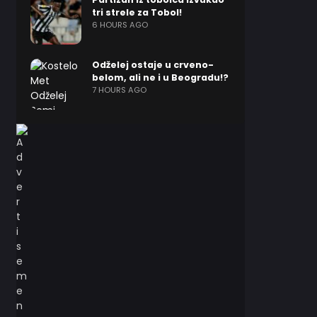
tri strele za Tobol!
6 HOURS AGO
Odželej ostaje u crveno-
belom, ali ne i u Beogradu!?
7 HOURS AGO