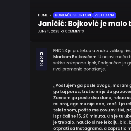
HOME
BORILAČKI SPORTOVI
VESTI DANA
Janičić: Bojković je malo
JUNE 11, 2025
0 COMMENTS
FNC 23 je protekao u znaku velikog riva
Markom Bojkovićem
. U najavi meča b
sekire zakopane. Ipak, Podgoričan je g
rival promenio ponašanje.
,,Poštujem ga posle ovoga, moram ga 
ga taj poraz, tražio mi je da ga zove
Zovnem ga posle dva dana, rekao sam
mi broj, ego mu nije dao, znaš. I ja r
telefonom, pošto me zovu svi živi, 
ispričali se 15, 20 minuta. On je tu u
je trebalo, naučio si me lekciju, bla, 
otprati sa Instagrama, a zapratio me 