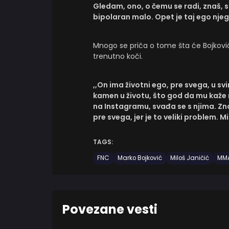
Gledam, ono, o čemu se radi, znaš, sa
bipolaran malo. Opet je taj ego njego
Mnogo se priča o tome šta će Bojkov
trenutno koči.
,,On ima životni ego, pre svega, u s
kamen u životu, što god da mu kaže n
na Instagramu, svađa se s njima. Zna
pre svega, jer je to veliki problem. 
TAGS:
FNC
Marko Bojković
Miloš Janičić
MM
Povezane vesti