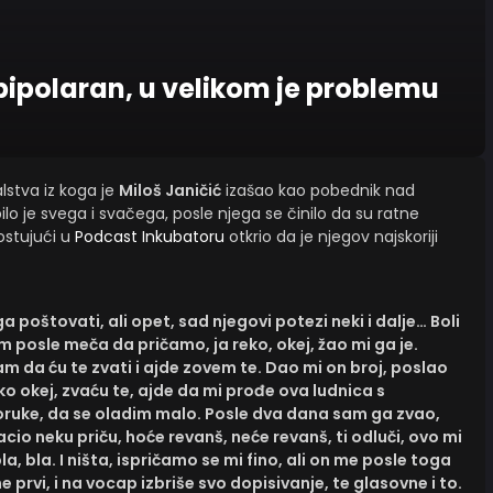
 bipolaran, u velikom je problemu
lstva iz koga je
Miloš Janičić
izašao kao pobednik nad
ilo je svega i svačega, posle njega se činilo da su ratne
ostujući u
Podcast Inkubatoru
otkrio da je njegov najskoriji
poštovati, ali opet, sad njegovi potezi neki i dalje… Boli
m posle meča da pričamo, ja reko, okej, žao mi ga je.
 da ću te zvati i ajde zovem te. Dao mi on broj, poslao
eko okej, zvaću te, ajde da mi prođe ova ludnica s
poruke, da se oladim malo. Posle dva dana sam ga zvao,
bacio neku priču, hoće revanš, neće revanš, ti odluči, ovo mi
bla, bla. I ništa, ispričamo se mi fino, ali on me posle toga
prvi, i na vocap izbriše svo dopisivanje, te glasovne i to.