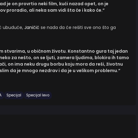
d je on provrtio neki film, kući nazad opet, on je
v proradio, ali neka sam vidi šta će i kako će.”
ić ubuduće,
Janičić
se nada da će rešiti sve ono što ga
vim stvarima, u običnom životu. Konstantno gura taj jedan
eko za nešto, on se ljuti, zamera ljudima, blokira ih tamo
či, on ima neku drugu borbu koju mora da reši, životnu
Mislim da je mnogo nezdrav i da je u velikom problemu.”
A
Specijal
Specijal levo