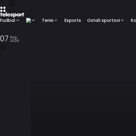
Fudbal
Tenis
Esports
Ostali sportovi
K
07
Aug
2026