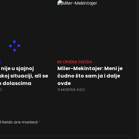
N
KK CRVENA ZVEZDA
b nije u sjajnoj
Miler-Mekintajer: Meni je
koj situaciji, ali se
čudno što sam ja i dalje
 dolascima
ovde
O
11 MONTHS AGO
 fields are marked
*