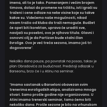
imena, ali to je tako. Pomeranjem i većim brojem
timova, dolazi do promene na tržištu, isti igrači su
traženi i cene odlaze na neke visine koje su takve
kakve su. Videćemo naše mogućnosti, nikad
nisam tražio od kluba da traži nemoguće. Budžet
će opet biti korektan, uprava će uraditi sve,
navijači su posebni, ovo je njihova titula. Glavni i
osnovni cilj je da Partizan bude stalni član
Evrolige. Ovo je već treća sezona, imamo još tri
dogovorene
“.
Nekoliko dana pauze, pa povratak na posao, takav je
plan Obradovića za budućnost. Predstoji odlazak u
Barseonu, brzo će i u Atinu na seminar.
“
Imamo sastanak u Barseloni obavezan svim
trenerima evroligaških ekipa, analiziramo mnogo
stvari. Samo prošle godine nije organizovano. U
Atini imamo trenerski seminar, tamo ćemo biti
nekoliko dana. Prošle sezone je bilo na vrhunskom