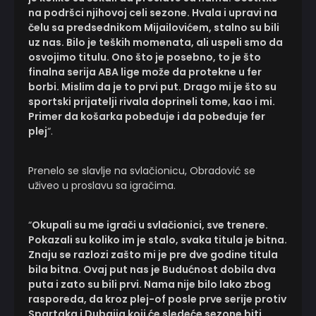
na podršci njihovoj celi sezone. Hvala i upravi na
čelu sa predsednikom Mijailovićem, stalno su bili
uz nas. Bilo je teških momenata, ali uspeli smo da
osvojimo titulu. Ono što je posebno, to je što
finalna serija ABA lige može da protekne u fer
borbi. Mislim da je to prvi put. Drago mi je što su
sportski prijatelji rivala doprineli tome, kao i mi.
Primer da košarka pobeđuje i da pobeđuje fer
plej
“.
Prenelo se slavlje na svlačionicu, Obradović se
uživeo u proslavu sa igračima.
“
Okupali su me igrači u svlačionici, sve trenere.
Pokazali su koliko im je stalo, svaka titula je bitna.
Znaju se razlozi zašto mi je pre dve godine titula
bila bitna. Ovaj put nas je Budućnost dobila dva
puta i zato su bili prvi. Nama nije bilo lako zbog
rasporeda, da kroz plej-of posle prve serije protiv
Spartaka i Dubaija koji će sledeće sezone biti