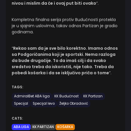
nivou i mislim da će i ovaj put biti ovako
“.
Kompletna finalna serija protiv Budućnosti protekla
je u sjajnim uslovima, takav odnos Partizan je gradio
godinama.
“
Rekao sam da je sve bilo korektno. Imamo odnos
sa Podgoričanima koji je sportski. Nema razloga
da bude drugačije. To da imaš cilj i da svako
sredstvo treba da iskoristiš, nije tako. Treba da
pobedi košarka i da se isključivo priča o tome
“.
TAGS:
AdmiralBet ABA liga
KK Budućnost
KK Partizan
Specijal
Specijal levo
Željko Obradović
CATS:
ABA LIGA
KK PARTIZAN
KOŠARKA