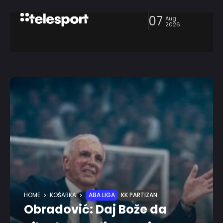
07
Aug
2026
HOME
KOŠARKA
ABA LIGA
KK PARTIZAN
Obradović: Daj Bože da