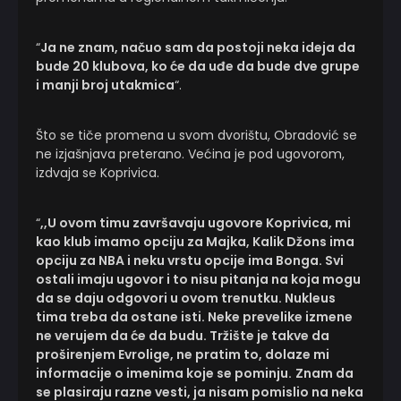
“
Ja ne znam, načuo sam da postoji neka ideja da
bude 20 klubova, ko će da uđe da bude dve grupe
i manji broj utakmica
“.
Što se tiče promena u svom dvorištu, Obradović se
ne izjašnjava preterano. Većina je pod ugovorom,
izdvaja se Koprivica.
“
,,U ovom timu završavaju ugovore Koprivica, mi
kao klub imamo opciju za Majka, Kalik Džons ima
opciju za NBA i neku vrstu opcije ima Bonga. Svi
ostali imaju ugovor i to nisu pitanja na koja mogu
da se daju odgovori u ovom trenutku. Nukleus
tima treba da ostane isti. Neke prevelike izmene
ne verujem da će da budu. Tržište je takve da
proširenjem Evrolige, ne pratim to, dolaze mi
informacije o imenima koje se pominju.
Znam da
se plasiraju razne vesti, ja nisam pomislio na neka