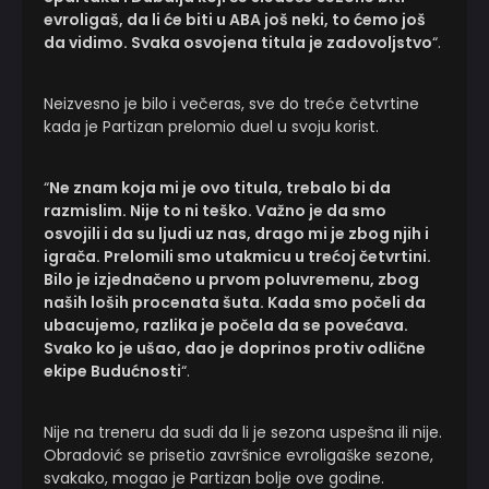
evroligaš, da li će biti u ABA još neki, to ćemo još
da vidimo. Svaka osvojena titula je zadovoljstvo
“.
Neizvesno je bilo i večeras, sve do treće četvrtine
kada je Partizan prelomio duel u svoju korist.
“
Ne znam koja mi je ovo titula, trebalo bi da
razmislim. Nije to ni teško. Važno je da smo
osvojili i da su ljudi uz nas, drago mi je zbog njih i
igrača. Prelomili smo utakmicu u trećoj četvrtini.
Bilo je izjednačeno u prvom poluvremenu, zbog
naših loših procenata šuta. Kada smo počeli da
ubacujemo, razlika je počela da se povećava.
Svako ko je ušao, dao je doprinos protiv odlične
ekipe Budućnosti
“.
Nije na treneru da sudi da li je sezona uspešna ili nije.
Obradović se prisetio završnice evroligaške sezone,
svakako, mogao je Partizan bolje ove godine.