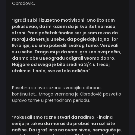
Obradović.
“
Igrači su bili izuzetno motivisani. Ono što sam
pokušavao, da im kažem da je kvalitet na našoj
strani. Pred početak finalne serije sam rekao da
moraju da veruju u sebe, da pogledaju fajnal for
Evrolige, da smo pobedili svakog tamo. Verovali
su u sebe. Drago mi je da smo igrali na ovaj način,
da smo obe u Beogradu odigrali veoma dobro.
Najgore od svega je bila sredina 3/4 u trećoj
utakmici finala, sve ostalo odlično
“.
Posebno se ove sezone izvodojila odbrana,
kontinuitet… Mnogo vremena je Obradović posvetio
upravo tome u prethodnom periodu.
“
Pokušali smo razne stvari da radimo. Finalna
serija je takva da moraš da probaš na različite
načine. Da igraš isto na ovom nivou, nemoguće je.