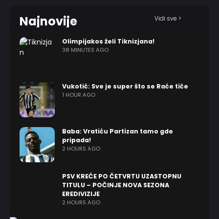
Najnovije
Vidi sve >
Olimpijakos želi Tiknizjana!
38 MINUTES AGO
Vukotić: Sve je super što se Raće tiče
1 HOUR AGO
Baba: Vratiću Partizan tamo gde
pripada!
2 HOURS AGO
PSV KREĆE PO ČETVRTU UZASTOPNU
TITULU – POČINJE NOVA SEZONA
EREDIVIZIJE
2 HOURS AGO