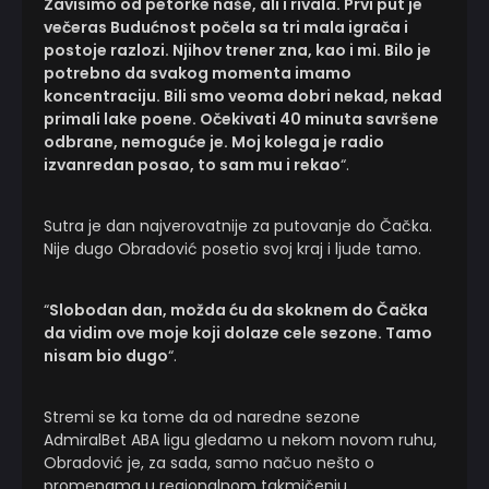
Zavisimo od petorke naše, ali i rivala. Prvi put je
večeras Budućnost počela sa tri mala igrača i
postoje razlozi. Njihov trener zna, kao i mi. Bilo je
potrebno da svakog momenta imamo
koncentraciju. Bili smo veoma dobri nekad, nekad
primali lake poene. Očekivati 40 minuta savršene
odbrane, nemoguće je. Moj kolega je radio
izvanredan posao, to sam mu i rekao
“.
Sutra je dan najverovatnije za putovanje do Čačka.
Nije dugo Obradović posetio svoj kraj i ljude tamo.
“
Slobodan dan, možda ću da skoknem do Čačka
da vidim ove moje koji dolaze cele sezone. Tamo
nisam bio dugo
“.
Stremi se ka tome da od naredne sezone
AdmiralBet ABA ligu gledamo u nekom novom ruhu,
Obradović je, za sada, samo načuo nešto o
promenama u regionalnom takmičenju.