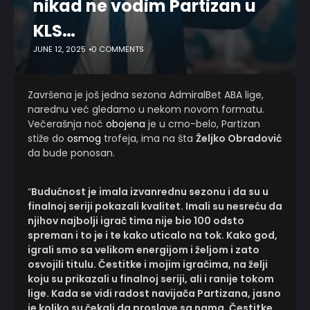
nikad ne vodim Partizan u
KLS…
JUNE 12, 2025
0 COMMENTS
Završena je još jedna sezona AdmiralBet ABA lige,
narednu već gledamo u nekom novom formatu.
Večerašnja noć
obojena
je u crno-belo, Partizan
stiže do
osmog
trofeja, ima na šta
Željko Obradović
da bude ponosan.
“
Budućnost je imala izvanrednu sezonu i da su u
finalnoj seriji pokazali kvalitet. Imali su nesreću da
njihov najbolji igrač tima nije bio 100 odsto
spreman i to je i te kako uticalo na tok. Kako god,
igrali smo sa velikom energijom i željom i zato
osvojili titulu. Čestitke i mojim igračima, na želji
koju su prikazali u finalnoj seriji, ali i ranije tokom
lige. Kada se vidi radost navijača Partizana, jasno
je koliko su čekali da proslave sa nama. Čestitke