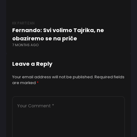
KK PARTIZAN
KK
Fernando: Svi volimo Tajrika, ne
Bo
obaziremo se na priče
ko
7 MONTHS AGO
1 Y
Leave a Reply
Your email address will not be published.
Required fields
are marked
*