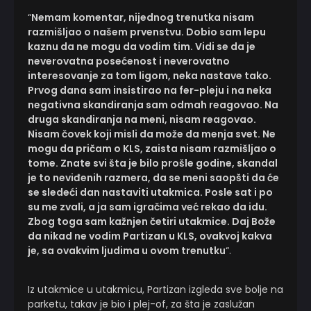
“
Nemam komentar, nijednog trenutka nisam
razmišljao o našem prvenstvu. Dobio sam lepu
kaznu da ne mogu da vodim tim. Vidi se da je
neverovatna posećenost i neverovatno
interesovanje za tom ligom, neka nastave tako.
Prvog dana sam insistirao na fer-pleju i na neka
negativna skandiranja sam odmah reagovao. Na
druga skandiranja na meni, nisam reagovao.
Nisam čovek koji misli da može da menja svet. Ne
mogu da pričam o KLS, zaista nisam razmišljao o
tome. Znate svi šta je bilo prošle godine, skandal
je to neviđenih razmera, da se meni saopšti da će
se sledeći dan nastaviti utakmica. Posle sat i po
su me zvali, a ja sam igračima već rekao da idu.
Zbog toga sam kažnjen četiri utakmice. Daj Bože
da nikad ne vodim Partizan u KLS, ovakvoj kakva
je, sa ovakvim ljudima u ovom trenutku
“.
Iz utakmice u utakmicu, Partizan izgleda sve bolje na
parketu, takav je bio i plej-of, za šta je zaslužan