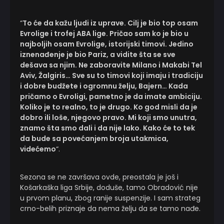
“
To će da kažu ljudi iz uprave. Cilj je bio top osam
Evrolige i trofej ABA lige. Pričao sam ko je bio u
najboljih osam Evrolige, istorijski timovi. Jedino
iznenađenje je bio Pariz, a vidite šta se sve
dešava sa njim. Ne zaboravite Milano i Makabi Tel
Aviv, Žalgiris… Sve su to timovi koji imaju i tradiciju
i dobre budžete i ogromnu želju, Bajern… Kada
pričamo o Evroligi, pametno je da imate ambiciju.
Koliko je to realno, to je drugo. Ko god misli da je
dobro ili loše, njegovo pravo. Mi koji smo unutra,
znamo šta smo dali i da nije lako. Kako će to tek
da bude sa povećanjem broja utakmica,
videćemo
“.
Sezona se ne završava ovde, preostala je još i
Košarkaška liga Srbije, doduše, tamo Obradović nije
u prvom planu, zbog ranije suspenzije. I sam strateg
crno-belih priznaje da nema želju da se tamo nađe.