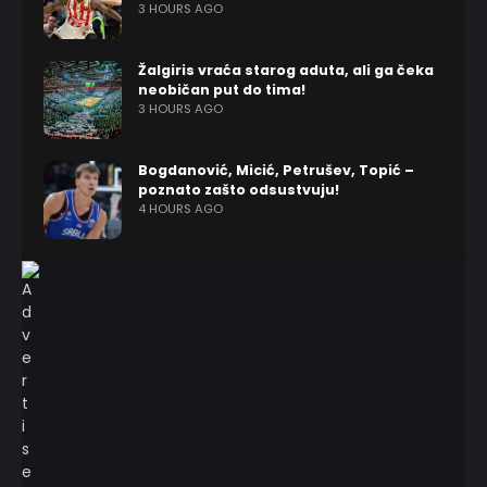
3 HOURS AGO
Žalgiris vraća starog aduta, ali ga čeka
neobičan put do tima!
3 HOURS AGO
Bogdanović, Micić, Petrušev, Topić –
poznato zašto odsustvuju!
4 HOURS AGO