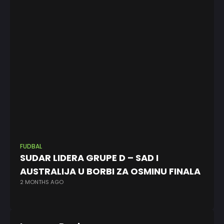
FUDBAL
KO
SUDAR LIDERA GRUPE D – SAD I
NB
AUSTRALIJA U BORBI ZA OSMINU FINALA
p
2 MONTHS AGO
u
9 