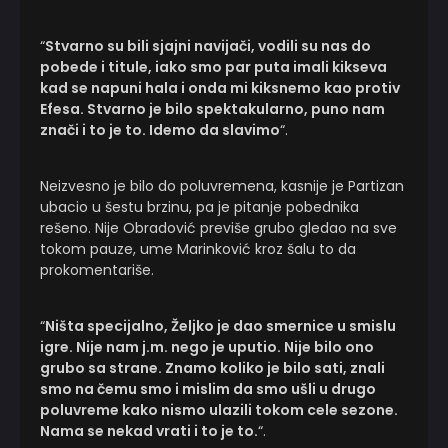
“
Stvarno su bili sjajni navijači, vodili su nas do
pobede i titule, iako smo par puta imali kikseva
kad se napuni hala i onda mi kiksnemo kao protiv
Efesa. Stvarno je bilo spektakularno, puno nam
znači i to je to. Idemo da slavimo
“.
Neizvesno je bilo do poluvremena, kasnije je Partizan
ubacio u šestu brzinu, pa je pitanje pobednika
rešeno. Nije Obradović previše grubo gledao na sve
tokom pauze, ume Marinković kroz šalu to da
prokomentariše.
“
Ništa specijalno, Željko je dao smernice u smislu
igre. Nije nam j.m. nego je uputio. Nije bilo ono
grubo sa strane. Znamo koliko je bilo sati, znali
smo na čemu smo i mislim da smo ušli u drugo
poluvreme kako nismo ulazili tokom cele sezone.
Nama se nekad vrati i to je to.
“.