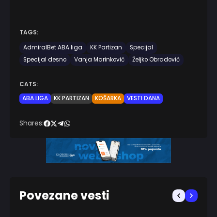
TAGS:
AdmiralBet ABA liga
KK Partizan
Specijal
Specijal desno
Vanja Marinković
Željko Obradović
CATS:
ABA LIGA
KK PARTIZAN
KOŠARKA
VESTI DANA
Shares:
Povezane vesti