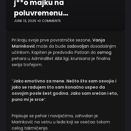
j**o majku na
poluvremenu…
JUNE 13, 2025
0 COMMENTS
Pri kraju svoje prve povratničke sezone,
Vanja
Marinković
može da bude
zadovoljan
dosadašnjim
učinkom. Kapiten je predvodio Patizan do
osmog
pehara u AdmiralBet ABA ligi, krunisana je finalna
serija trofejom.
“
Jako emotivno za mene. Nešto što sam osvojio i
jako se radujem što sam konačno uspeo da
osvojim posle šest godina. Jako sam srećan i eto,
puno mi je srce
“.
Pripisuje se pehar i navijačima, zahvalan je
Marinković na vetru u leđa koji se osećao tokom
celog takmičenja.