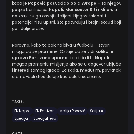
kada je
Popović posvađao pola Evrope
– za njegov
potpis borili su se
Napoli
,
Mančester Siti
i
Milan
, a
na kraju su ga osvojili Italijani. Njegov talenat i
potencijal nisu upitni, što potvrđuju i brojni skauti koji
ga i dalje prate.
Naravno, kako to obično biva u fudbalu – stvari
mogu da se promene. Ostaje da se vidi
koliko je
uprava Partizana uporna
, kao i da li bi
Napoli
mogao promeniti mišljenje ako se u dogovor uključe
i interesi samog igrača. Za sada, međutim, povratak
u crno-beli dres deluje kao daleki scenario.
TAGS:
FK Napoli
FK Partizan
Matija Popović
Serija A
Specijal
Specijal levo
CATS: