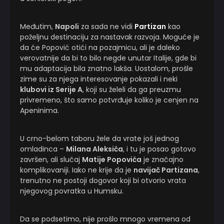
Međutim,
Napoli
za sada ne vidi
Partizan
kao
poželjnu destinaciju za nastavak razvoja. Moguće je
da će Popović otići na pozajmicu, ali je daleko
verovatnije da bi to bilo negde unutar Italije, gde bi
mu adaptacija bila znatno lakša. Uostalom, prošle
zime su za njega interesovanje pokazali i neki
klubovi iz Serije A
, koji su želeli da ga preuzmu
privremeno, što samo potvrđuje koliko je cenjen na
Apeninima.
U crno-belom taboru žele da vrate još jednog
omladinca –
Milana Aleksića
, i tu je posao gotovo
završen, ali slučaj
Matije Popovića
je značajno
komplikovaniji. Iako ne krije da je
navijač Partizana
,
trenutno ne postoji dogovor koji bi otvorio vrata
njegovog povratka u Humsku.
Da se podsetimo, nije prošlo mnogo vremena od