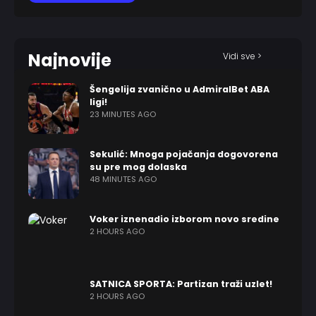
Najnovije
Vidi sve >
Šengelija zvanično u AdmiralBet ABA
ligi!
23 MINUTES AGO
Sekulić: Mnoga pojačanja dogovorena
su pre mog dolaska
48 MINUTES AGO
Voker iznenadio izborom novo sredine
2 HOURS AGO
SATNICA SPORTA: Partizan traži uzlet!
2 HOURS AGO