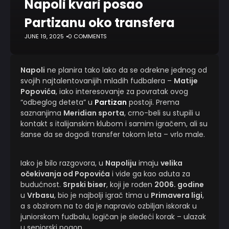
Napoli kvari posao
Partizanu oko transfera
JUNE 19, 2025
0 COMMENTS
Napoli
ne planira tako lako da se odrekne jednog od
svojih najtalentovanijih mladih fudbalera –
Matije
Popovića
, iako interesovanje za povratak ovog
“odbeglog deteta” u
Partizan
postoji. Prema
saznanjima
Meridian sporta
, crno-beli su stupili u
kontakt s italijanskim klubom i samim igračem, ali su
šanse da se dogodi transfer tokom leta – vrlo male.
Iako je bilo razgovora, u
Napoliju
imaju
velika
očekivanja od Popovića
i vide ga kao aduta za
budućnost.
Srpski biser
, koji je rođen
2006. godine
u
Vrbasu
, bio je najbolji igrač tima u
Primavera ligi
,
a s obzirom na to da je napravio ozbiljan iskorak u
juniorskom fudbalu, logičan je sledeći korak – ulazak
u seniorski pogon.