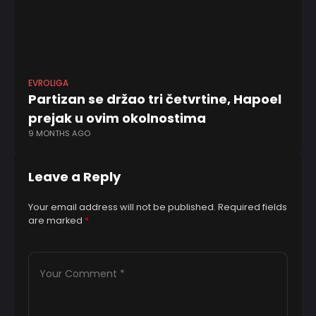
EVROLIGA
EV
Partizan se držao tri četvrtine, Hapoel
Ob
prejak u ovim okolnostima
Ev
9 MONTHS AGO
2 
Leave a Reply
Your email address will not be published.
Required fields
are marked
*