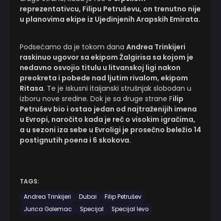
reprezentativcu, Filipu Petruševu, on trenutno nije
u planovima ekipe iz Ujedinjenih Arapskih Emirata.
Podsećamo da je tokom dana
Andrea Trinkijeri
raskinuo ugovor sa ekipom Žalgirisa sa kojom je
nedavno osvojio titulu u litvanskoj ligi nakon
preokreta i pobede nad ljutim rivalom, ekipom
Ritasa
. Te je iskusni itaijanski strušnjak slobodan u
izboru nove sredine. Dok je sa druge strane F
ilip
Petrušev bio i ostao jedan od najtraženijih imena
u Evropi, naročito kada je reč o visokim igračima,
a u sezoni iza sebe u Evroligi je prosečno beležio 14
postignutih poena i 6 skokova.
TAGS:
Andrea Trinkijeri
Dubai
Filip Petrušev
Jurica Golemac
Specijal
Specijal levo