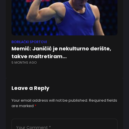
BORILAČKI SPORTOVI
EV
Memić: Janičić je nekulturno derište,
Ha
takve maltretiram…
pr
5 MONTHS AGO
4 
Leave a Reply
Your email address will not be published.
Required fields
are marked
*