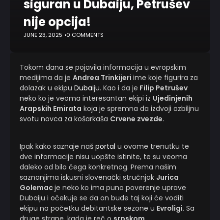
siguran u Dubaiju, Petrušev
nije opcija!
JUNE 23, 2025
0 COMMENTS
Tokom dana se pojavila informacija u evropskim
medijima da je
Andrea Trinkijeri
ime koje figurira za
dolazak u ekipu
Dubai
ju. Kao i da je
Filip Petrušev
neko ko je veoma interesantan ekipi iz
Ujedinjenih
Arapskih Emirata
koja je spremna da izdvoji ozbiljnu
svotu novca za košarkaša
Crvene zvezde.
Ipak kako saznaje naš
portal
u ovome trenutku te
dve informacije nisu uopšte istinite, te su veoma
daleko od bilo čega konkretnog. Prema našim
saznanjima iskusni slovenački stručnjak
Jurica
Golemac
je neko ko ima puno poverenje uprave
Dubaiju i očekuje se da on bude taj koji će voditi
ekipu na početku debitantske sezone u
Evroligi
. Sa
druge strane, kada je reč o
srpskom