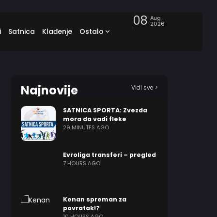
08
Aug
2026
i
Satnica
Klađenje
Ostalo
Najnovije
Vidi sve >
SATNICA SPORTA: Zvezda
mora da vadi fleke
29 MINUTES AGO
Evroliga transferi – pregled
7 HOURS AGO
Kenan spreman za
povratak!?
10 HOURS AGO