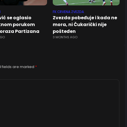
N
FK CRVENA ZVEZDA
ić se oglasio
Zvezda pobeđuje i kada ne
tnom porukom
mora, ni Čukarički nije
oraza Partizana
pošteđen
AGO
3 MONTHS AGO
 fields are marked
*