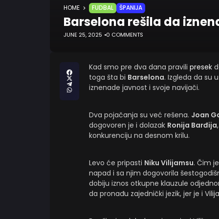
HOME
FUDBAL
ŠPANIJA
Barselona rešila da izne
JUNE 25, 2025
0 COMMENTS
Kad smo pre dva dana pravili
presek
de
toga šta bi
Barselona
. Izgleda da su
iznenade javnost i svoje navijači.
Dva pojačanja su već rešena.
Joan Ga
dogovoren je i dolazak
Ronija Barđija
konkurenciju na desnom krilu.
Levo će pripasti
Niku Vilijamsu
. Čim j
napad i sa njim dogovorila šestogodišn
dobiju iznos otkupne klauzule odjedno
da pronađu zajednički jezik, jer je i Vil