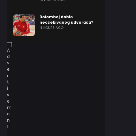
Bolomboj dobio
neočekivanog udvarača?
11 HOURS AGO