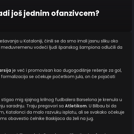
nadi još jednim ofanzivcem?
šavanja u Kataloniji, činili se da smo imali jasnu sliku oko
 u međuvremenu vodeći ljudi španskog šampiona odlučili da
rsija
je već i promovisan kao dugogodišnje rešenje za gol,
, formalizacija se očekuje početkom jula, on će pojačati
e stigao mig sjajnog krilnog fudbalera Barselona je krenula u
ju saradnju. Traju pregovori sa
Atletikom
. U Bilbau bi da
m, Katalonci da malo razvuku isplatu, ali se svakako očekuje
ijams obavestio čelnike Baskijaca da želi na jug.