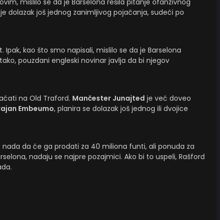
ovim, mislilo se da je Barselona rešila pitanje ofanzivnog
je dolazak još jednog zanimljivog pojačanja, sudeći po
. Ipak, kao što smo napisali, mislilo se da je Barselona
tako, pouzdani engleski novinar javlja da bi njegov
aćati na Old Traford.
Mančester Junajted
je već doveo
rajan Embeumo
, planira se dolazak još jednog ili dvojice
nada da će ga prodati za 40 miliona funti, ali ponuda za
rselona, nadaju se najpre pozajmici. Ako bi to uspeli, Rašford
ada.