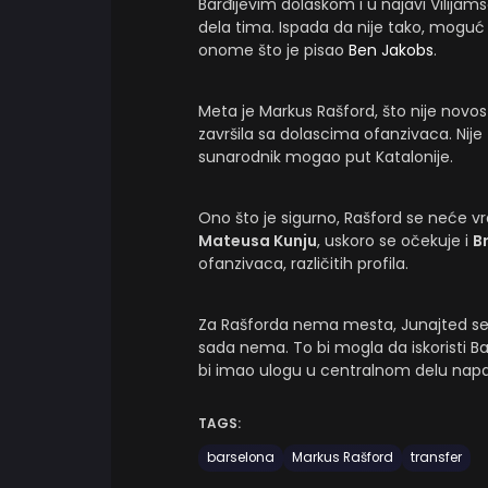
Barđijevim dolaskom i u najavi Vilijams
dela tima. Ispada da nije tako, moguć 
onome što je pisao
Ben Jakobs
.
Meta je Markus Rašford, što nije novost
završila sa dolascima ofanzivaca. Nije 
sunarodnik mogao put Katalonije.
Ono što je sigurno, Rašford se neće vr
Mateusa Kunju
, uskoro se očekuje i
B
ofanzivaca, različitih profila.
Za Rašforda nema mesta, Junajted se 
sada nema. To bi mogla da iskoristi Ba
bi imao ulogu u centralnom delu nap
TAGS:
barselona
Markus Rašford
transfer