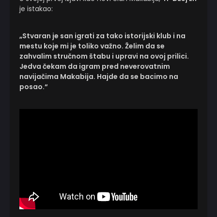
je istakao:
„Stvaran je san igrati za tako istorijski klub i na
mestu koje mi je toliko važno. Želim da se
zahvalim stručnom štabu i upravi na ovoj prilici.
Jedva čekam da igram pred neverovatnim
navijačima Makabija. Hajde da se bacimo na
posao.“