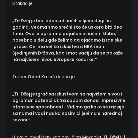
istakao je:
„Ti-Džej je bio jedan od naših ciljeva dugi niz
godina. Veoma smo srećni što će uskoro biti deo
tima. Ovo je ogromno pojačanje našem klubu,
posebno u delu gde želimo da ojačamo izraelske
igrače. On ima veliko iskustvo u NBA i van
Sjedinjenih Država, kao i motivaciju da se pokaže
na najvišem nivou evropske košarke.“
Trener
Oded Kataš
dodao je:
„Ti-Džej je igrač sa iskustvom na najvišem nivou i
ogroman potencijal. Sa sobom donosi impresivne
ofanzivne sposobnosti. Vidimo ga kako se razvija
sa nama i vodi nas ka našim ciljevima u narednoj
sezoni.“
U svojoj prvoj izjavi kao novi član Makabija,
Ti-Džej Lif