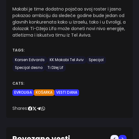
Makabi je time dodatno pojačao svoj roster i jasno
pokazao ambiciju da sledeće godine bude jedan od
glavnih konkurenata kako u Izraelu, tako i u Evroligi, a
dolazak Ti-Džeja Lifa može doneti novi nivo energije,
atletizma i iskustva timu iz Tel Aviva.
TAGS:
Karsen Edvards
KK Makabi Tel Aviv
Specijal
Specijal desno
Ti Džej Lif
CATS:
EVROLIGA
KOŠARKA
VESTI DANA
Shares:
Povezane vesti