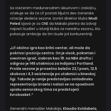
Sa stečenim međunarodnim iskustvom i zrelošću,
očekuje se da će Lif postati ključni deo trenerske
rotacije sledeće sezone. Izvršni direktor kluba
Mudi
Peled
izjavio je za
ONE
da Makabi planira da izdvoji
najveći budžet u istoriji kluba za narednu sezonu, što
pokazuje ambicije da tim bude još konkurentniji.
„Lif obično igra kao krilni centar, ali može da
pokriva i poziciju centra. On je visok, pokretan i
svestran igrač, izabran kao 18. na NBA draftu i
odigrao je 146 utakmica za Indijanu i Portland.
Prošle sezone je prosečno beležio 22,1 poen, 12,5
skokova i 4,3 asistencije po utakmici u kineskoj
ligi. Takođe je ranije predstavljao omladinsku
reprezentaciju Izraela i nalazi se na opsežnom
spisku seniorskog tima za predstojeći
Evrobasket.“
Generalni menadžer Makabija,
Klaudio Koldabela
,