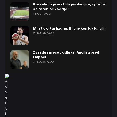
Barselona precrtala još dvojicu, sprema
se teren za Rodrija?
1 HOUR AGO
Miletić o Partizanu: Bilo je kontakta, ali…
2 HOURS AGO
Zvezda i mesec odluke: Analiza pred
Hapoel
3 HOURS AGO