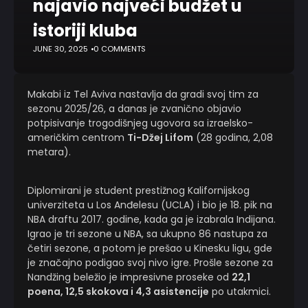
najavio najveći budžet u
istoriji kluba
JUNE 30, 2025
0 COMMENTS
Makabi iz Tel Aviva nastavlja da gradi svoj tim za
sezonu 2025/26, a danas je zvanično objavio
potpisivanje trogodišnjeg ugovora sa izraelsko-
američkim centrom
Ti-Džej Lifom
(28 godina, 2,08
metara).
Diplomirani je student prestižnog Kalifornijskog
univerziteta u Los Anđelesu (UCLA) i bio je 18. pik na
NBA draftu 2017. godine, kada ga je izabrala Indijana.
Igrao je tri sezone u NBA, sa ukupno 86 nastupa za
četiri sezone, a potom je prešao u Kinesku ligu, gde
je značajno podigao svoj nivo igre. Prošle sezone za
Nandžing beležio je impresivne proseke od
22,1
poena, 12,5 skokova i 4,3 asistencije
po utakmici.