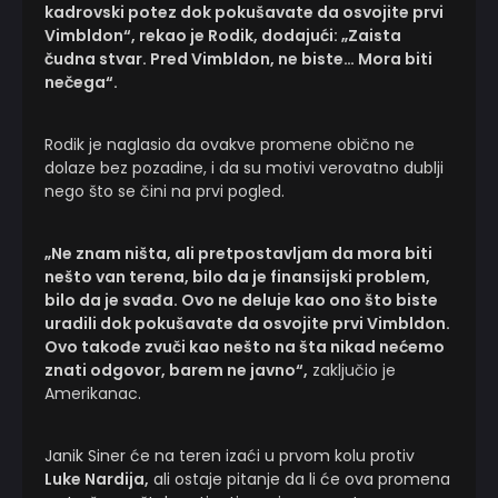
kadrovski potez dok pokušavate da osvojite prvi
Vimbldon“, rekao je Rodik, dodajući: „Zaista
čudna stvar. Pred Vimbldon, ne biste… Mora biti
nečega“.
Rodik je naglasio da ovakve promene obično ne
dolaze bez pozadine, i da su motivi verovatno dublji
nego što se čini na prvi pogled.
„Ne znam ništa, ali pretpostavljam da mora biti
nešto van terena, bilo da je finansijski problem,
bilo da je svađa. Ovo ne deluje kao ono što biste
uradili dok pokušavate da osvojite prvi Vimbldon.
Ovo takođe zvuči kao nešto na šta nikad nećemo
znati odgovor, barem ne javno“,
zaključio je
Amerikanac.
Janik Siner će na teren izaći u prvom kolu protiv
Luke Nardija,
ali ostaje pitanje da li će ova promena