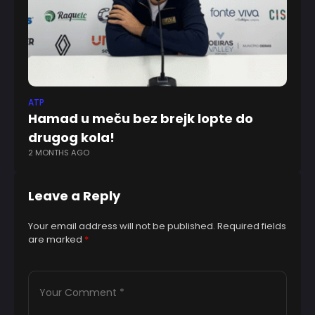
ATP
AT
Hamad u meču bez brejk lopte do
Đ
drugog kola!
m
2 MONTHS AGO
1 Y
Leave a Reply
Your email address will not be published.
Required fields
are marked
*