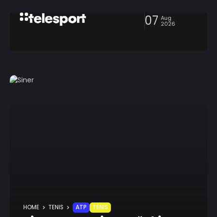
07
Aug
2026
HOME
TENIS
ATP
TENIS