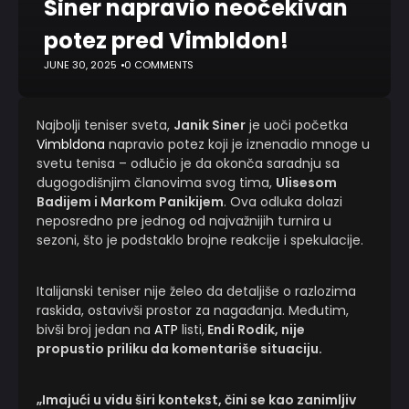
Siner napravio neočekivan
potez pred Vimbldon!
JUNE 30, 2025
0 COMMENTS
Najbolji teniser sveta,
Janik Siner
je uoči početka
Vimbldona
napravio potez koji je iznenadio mnoge u
svetu tenisa – odlučio je da okonča saradnju sa
dugogodišnjim članovima svog tima,
Ulisesom
Badijem i Markom Panikijem
. Ova odluka dolazi
neposredno pre jednog od najvažnijih turnira u
sezoni, što je podstaklo brojne reakcije i spekulacije.
Italijanski teniser nije želeo da detaljiše o razlozima
raskida, ostavivši prostor za nagađanja. Međutim,
bivši broj jedan na
ATP
listi,
Endi Rodik, nije
propustio priliku da komentariše situaciju.
„Imajući u vidu širi kontekst, čini se kao zanimljiv