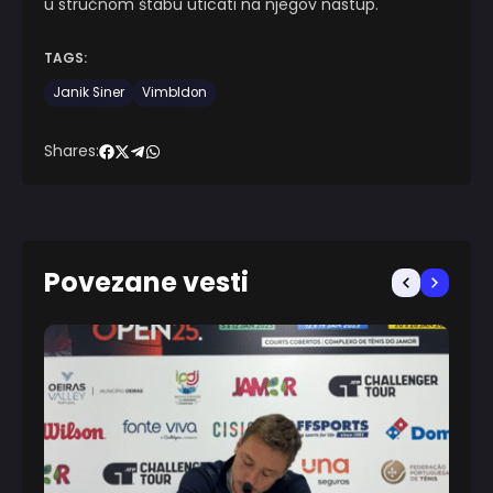
u stručnom štabu uticati na njegov nastup.
TAGS:
Janik Siner
Vimbldon
Shares:
Povezane vesti