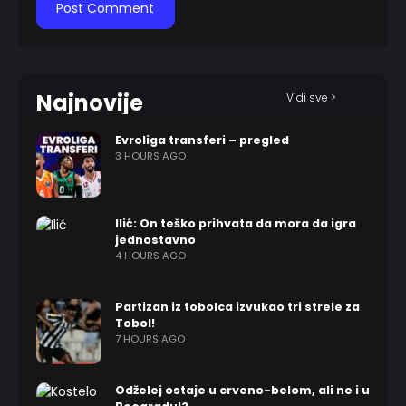
Najnovije
Vidi sve >
Evroliga transferi – pregled
3 HOURS AGO
Ilić: On teško prihvata da mora da igra
jednostavno
4 HOURS AGO
Partizan iz tobolca izvukao tri strele za
Tobol!
7 HOURS AGO
Odželej ostaje u crveno-belom, ali ne i u