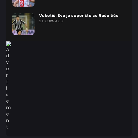
Vukotić: Sve je super što se Raće tiče
2 HOURS AGO