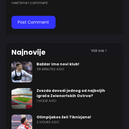
next time I comment.
Najnovije
Vidi sve >
Baždar ima novi klub!
38 MINUTES AGO
Zvezda dovodi jednog od najboljih
igrača Zelenortskih Ostrva?
1 HOUR AGO
Olimpijakos želi Tiknizjana!
2 HOURS AGO