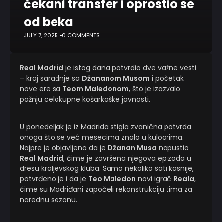
čekani transfer i oprostio se
od beka
JULY 7, 2025
0 COMMENTS
Real Madrid
je istog dana potvrdio dve važne vesti
– kraj saradnje sa
Džananom Musom
i početak
nove ere sa
Teom Maledonom
, što je izazvalo
pažnju celokupne košarkaške javnosti.
U ponedeljak je iz Madrida stigla zvanična potvrda
onoga što se već mesecima znalo u kuloarima.
Najpre je objavljeno da je
Džanan Musa
napustio
Real Madrid
, čime je završena njegova epizoda u
dresu kraljevskog kluba. Samo nekoliko sati kasnije,
potvrđeno je i da je
Teo Maledon
novi igrač
Reala
,
čime su Madriđani započeli rekonstrukciju tima za
narednu sezonu.