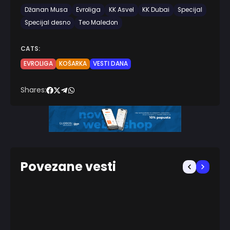
Džanan Musa
Evroliga
KK Asvel
KK Dubai
Specijal
Specijal desno
Teo Maledon
CATS:
EVROLIGA
KOŠARKA
VESTI DANA
Shares:
Povezane vesti