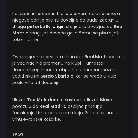
Posebno impresivan bio je u prvom delu sezone, a
njegove partije bile su dovoljne da bude izabran u
drugu petorku
Evrolige
, što je bilo dovoljno da
Real
Madrid
reaguje i dovede ga, o čemu se pisalo još
tokom zime.
Ovo je ujedno i prvi letnji transfer
Real Madrida
, koji
je već načinio promenu na klupi – umesto
dosadašnjeg trenera, ekipu će u narednoj sezoni
voditi iskusni
Serđo Skariolo
, koji se vraća u klub
posle više od decenije.
Ulazak
Tea Maledona
u sastav i odlazak
Muse
pokazuju da
Real Madrid
ozbiljno pristupa
formiranju tima za sezonu u kojoj želi da ostane u
vrhu evropske košarke.
TAGS: