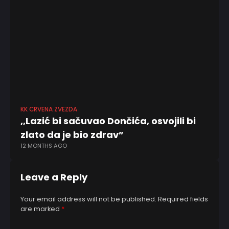
KK CRVENA ZVEZDA
FK
,,Lazić bi sačuvao Dončića, osvojili bi
,,
zlato da je bio zdrav”
po
12 MONTHS AGO
9 
Leave a Reply
Your email address will not be published.
Required fields
are marked
*