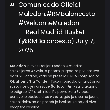
Comunicado Oficial:
Maledon.
#RMBaloncesto
|
#WelcomeMaledon
— Real Madrid Basket
(@RMBaloncesto)
July 7,
2025
Maledon
je svoju karijeru počeo u mlađim
selekcijama
Asvela
, a potom je igrao za prvi tim sve
do 2020. godine, kada se preselio u
NBA
i potpisao za
Oklahomu Siti Tander
. Tokom boravka u najjačoj ligi
sveta nosio je i dresove
Šarlota
i
Finiksa
, a ukupno
je odigrao 177 utakmica. Po povratku u Evropu,
ponovo je obukao dres
Asvela
, gde je u samo jednoj
sezoni dokazao da poseduje kvalitet za najviši nivo
evropske košarke.