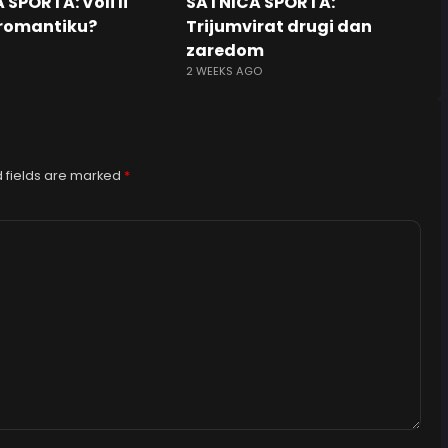
SPORTA: Voli li
SATNICA SPORTA:
romantiku?
Trijumvirat drugi dan
zaredom
2 WEEKS AGO
 fields are marked
*