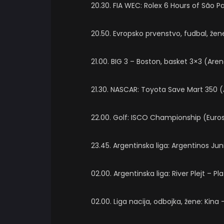
20.30. FIA WEC: Rolex 6 Hours of São P
20.50. Evropsko prvenstvo, fudbal, žen
21.00. BIG 3 – Boston, basket 3×3 (Are
21.30. NASCAR: Toyota Save Mart 350 (
22.00. Golf: ISCO Championship (Euros
23.45. Argentinska liga: Argentinos Ju
02.00. Argentinska liga: River Plejt – 
02.00. Liga nacija, odbojka, žene: Kin