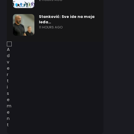
Stanković: Sve ide na moja
leđa…
11 HOURS AGO