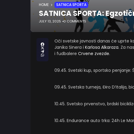
HOME
SATNICA SPORTA
SATNICA SPORTA: Egzotična
JULY 13, 2025
0 COMMENTS
Oči svetske javnosti danas će uprte k
Janika Sinera i
Karlosa Alkaraza
. Za na
i fudbalere
Crvene zvezde
.
09.45. Svetski kup, sportsko penjanje:
09.45. Svetska turneja, Điro D’Italija, b
10.45. Svetsko prvenstvo, brdski bicikli
10.45. Endurance auto trka: 24h Le Man