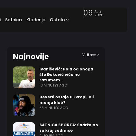
09
Aug
2026
i
Satnica
Klađenje
Ostalo
Najnovije
Vidi sve >
Ivanišević: Pola od onoga
što Đoković viče ne
razumem…
13 MINUTES AGO
Beverli ostaje u Evropi, ali
menja klub?
53 MINUTES AGO
SATNICA SPORTA: Sadržajno
za kraj sedmice
2 HOURS AGO