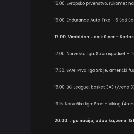
16.00. Evropsko prvenstvo, rukomet na
16.00. Endurance Auto Trke – 6 Sati Sa
17.00. Vimbldon: Janik Siner – Karlos
17.00. Norveška liga: Stromsgodset – 
17.30. SAAF Prva liga Srbije, američki 
18.00. BG League, basket 3×3 (Arena 3
19.15. Norveška liga: Bran – Viking (Aren
20.00. Liga nacija, odbojka, žene: S