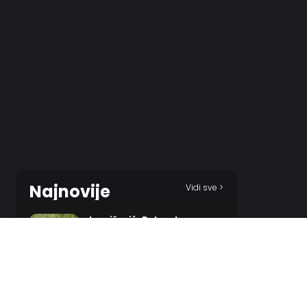
Najnovije
Vidi sve >
Ivanišević: Pola od onoga
što Đoković viče ne
razumem…
13 MINUTES AGO
Beverli ostaje u Evropi, ali
menja klub?