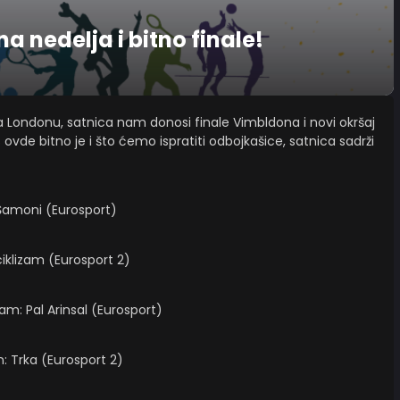
 nedelja i bitno finale!
a Londonu, satnica nam donosi finale Vimbldona i novi okršaj
s ovde bitno je i što ćemo ispratiti odbojkašice, satnica sadrži
 Šamoni (Eurosport)
iciklizam (Eurosport 2)
zam: Pal Arinsal (Eurosport)
: Trka (Eurosport 2)