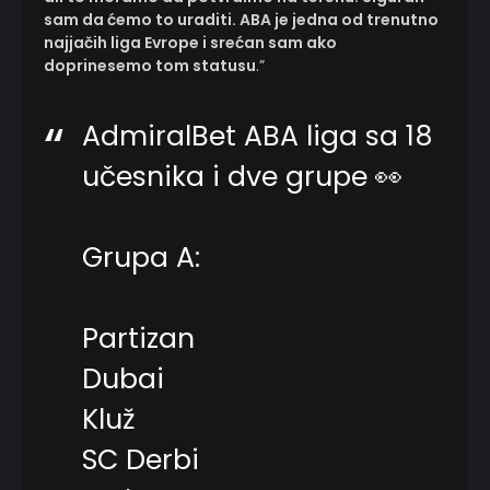
sam da ćemo to uraditi. ABA je jedna od trenutno
najjačih liga Evrope i srećan sam ako
doprinesemo tom statusu
.”
AdmiralBet ABA liga sa 18
učesnika i dve grupe 👀
Grupa A:
Partizan
Dubai
Kluž
SC Derbi