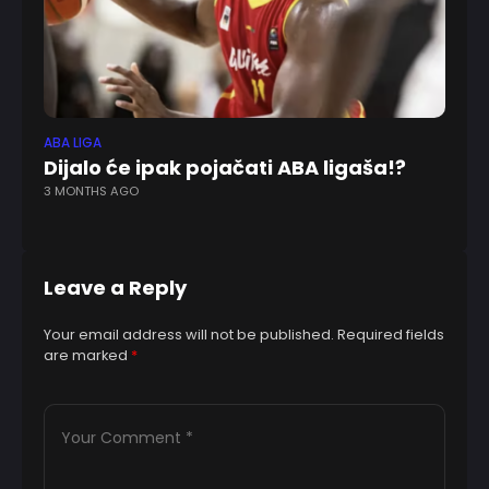
ABA LIGA
EV
Dijalo će ipak pojačati ABA ligaša!?
B
3 MONTHS AGO
je
4 
Leave a Reply
Your email address will not be published.
Required fields
are marked
*