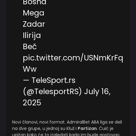
Bosna
Mega
Zadar
Ilirija
Beč
pic.twitter.com/USNmKrFq
Ww
— TeleSport.rs
(@TelesportRS)
July 16,
2025
Novi članovi, novi format. AdmiralBet ABA liga se deli
na dve grupe, u jednoj su Kluž i
Partizan
. Ćuić je
upitan kako će to izgledati kada im bude gostovao