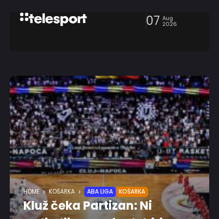
07
Aug
2026
HOME
KOŠARKA
ABA LIGA
KOŠARKA
Kluž čeka Partizan: Ni