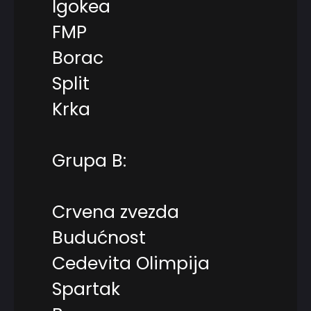
Igokea
FMP
Borac
Split
Krka
Grupa B:
Crvena zvezda
Budućnost
Cedevita Olimpija
Spartak