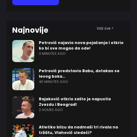
Najnovije
Vidi sve >
Petrović najavio nova pojačanja i otkrio
ko bi sve mogao da ode!
3 MINUTES AGO
Petrović predstavio Babu, dotakao se
levog boka…
40 MINUTES AGO
Rajaković otkrio zašto je napustio
Zvezdu i Beograd!
2 HOURS AGO
Atletiko blizu da nadmaši tri rivala na
tržištu, Vlahović sledeći?