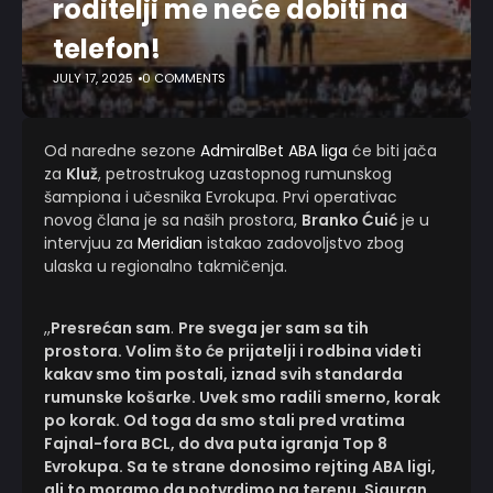
roditelji me neće dobiti na
telefon!
JULY 17, 2025
0 COMMENTS
Od naredne sezone
AdmiralBet ABA liga
će biti jača
za
Kluž
, petrostrukog uzastopnog rumunskog
šampiona i učesnika Evrokupa. Prvi operativac
novog člana je sa naših prostora,
Branko Ćuić
je u
intervjuu za
Meridian
istakao zadovoljstvo zbog
ulaska u regionalno takmičenja.
,,
Presrećan sam
.
Pre svega jer sam sa tih
prostora. Volim što će prijatelji i rodbina videti
kakav smo tim postali, iznad svih standarda
rumunske košarke. Uvek smo radili smerno, korak
po korak. Od toga da smo stali pred vratima
Fajnal-fora BCL, do dva puta igranja Top 8
Evrokupa. Sa te strane donosimo rejting ABA ligi,
ali to moramo da potvrdimo na terenu. Siguran