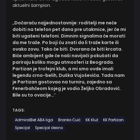
aktuelni šampion.
,,
Dočaraću najjednostavnije: roditelji me neće
dobiti na telefon pet dana pre utakmice, jer će mi
biti ugašeni telefoni. Dimnim signalima će morati
da me traže. Po boji ću znati da li traže karte ili
ovako zovu. Tako će biti. Dvorana će biti krcata.
Biće ambijent gde će naši navijači pokušati da
pariraju koliko mogu atmosferi iz Beograda.
Partizan je trofejni klub, a mi smo ovde imali
legendu crno-belih, Duška Vujoševića. Tada nam
je Partizan gostovao na turniru, zajedno sa
Fenerbahčeom kojeg je vodio Željko Obradović.
Bile su to ovacije…
”
TAGS:
AdmiralBet ABA liga
Branko Ćuić
KK Kluž
KK Partizan
Specijal
Specijal desno