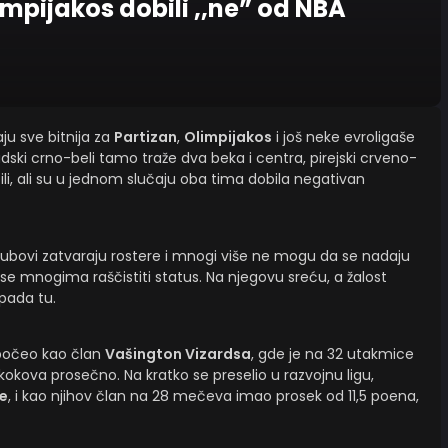
mpijakos dobili ,,ne” od NBA
u sve bitnija za
Partizan
,
Olimpijakos
i još neke evroligaše
adski crno-beli tamo traže dva beka i centra, pirejski crveno-
tili, ali su u jednom slučaju oba tima dobila negativan
ubovi zatvaraju rostere i mnogi više ne mogu da se nadaju
se mnogima raščistiti status. Na njegovu sreću, a žalost
pada tu.
počeo kao član
Vašington Vizardsa
, gde je na 32 utakmice
 skokova prosečno. Na kratko se preselio u razvojnu ligu,
se
, i kao njihov član na 28 mečeva imao prosek od 11,5 poena,