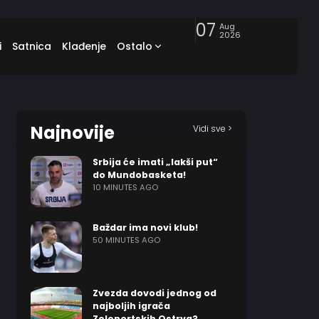
07
Aug
2026
i
Satnica
Klađenje
Ostalo
Najnovije
Vidi sve >
Srbija će imati „lakši put“
do Mundobasketa!
10 MINUTES AGO
Baždar ima novi klub!
50 MINUTES AGO
Zvezda dovodi jednog od
najboljih igrača
Zelenortskih Ostrva?