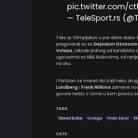
pic.twitter.com/c
— TeleSport.rs (@
Tako je Olimpijakos u par dana dobio t
pregovarali su sa
Dejvidom Džonsom
Volasa
, takođe jednog od kandidata z
ugovorima sa NBA klubovima, od ranije
na oku.
I Partizan će morati da traži neko drug
Lundberg
i
Frenk Nilikina
zamene novim
govore nešto o tome u kom pravcu se
TAGS:
Džered Batler
Evroliga
Finiks Sansi
KK
CATS: