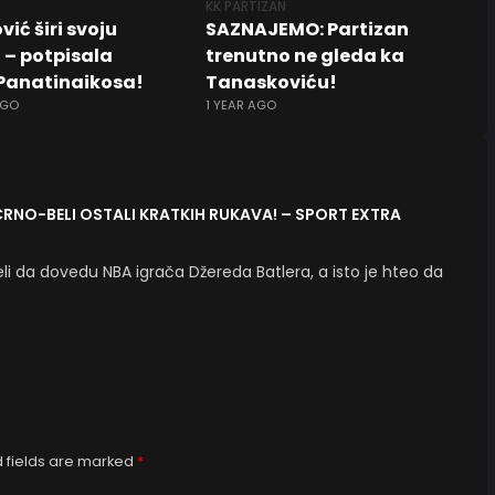
KK PARTIZAN
ić širi svoju
SAZNAJEMO: Partizan
 – potpisala
trenutno ne gleda ka
Panatinaikosa!
Tanaskoviću!
AGO
1 YEAR AGO
RNO-BELI OSTALI KRATKIH RUKAVA! – SPORT EXTRA
leli da dovedu NBA igrača Džereda Batlera, a isto je hteo da
 fields are marked
*