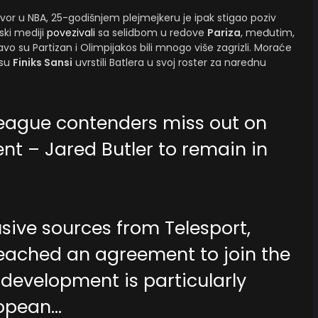
govor u NBA, 25-godišnjem plejmejkeru je ipak stigao poziv
ski mediji
povezivali
sa selidbom u redove
Pariza
, međutim,
vo su Partizan i Olimpijakos bili mnogo više zagrizli. Moraće
 su
Finiks Sansi
uvrstili Batlera u svoj roster za narednu
eague contenders miss out on
nt – Jared Butler to remain in
sive sources from Telesport,
reached an agreement to join the
 development is particularly
ropean…