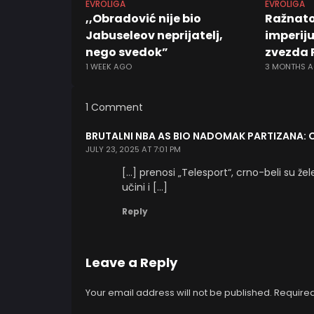
EVROLIGA
EVROLIGA
,,Obradović nije bio
Ražnatov
Jabuseleov neprijatelj,
imperiju
nego svedok”
zvezda 
1 WEEK AGO
3 MONTHS 
1 Comment
BRUTALNI NBA AS BIO NADOMAK PARTIZANA: C
JULY 23, 2025 AT 7:01 PM
[…] prenosi „Telesport“, crno-beli su že
učini i […]
Reply
Leave a Reply
Your email address will not be published.
Required