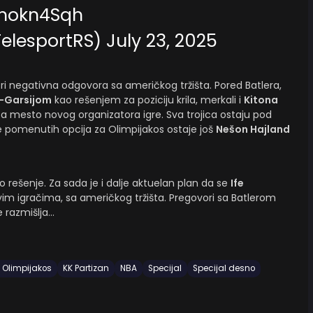
thokn4Sqh
TelesportRS)
July 23, 2025
ri negativna odgovora sa američkog tržišta. Pored Batlera,
-Garsijom
kao rešenjem za poziciju krila, merkali i
Kitona
a mesto novog organizatora igre. Sva trojica ostaju pod
 pomenutih opcija za Olimpijakos ostaje još
Nešon Hajland
o rešenje. Za sada je i dalje aktuelan plan da se
Ife
 igračima, sa američkog tržišta. Pregovori sa Batlerom
 razmišlja…
 Olimpijakos
KK Partizan
NBA
Specijal
Specijal desno