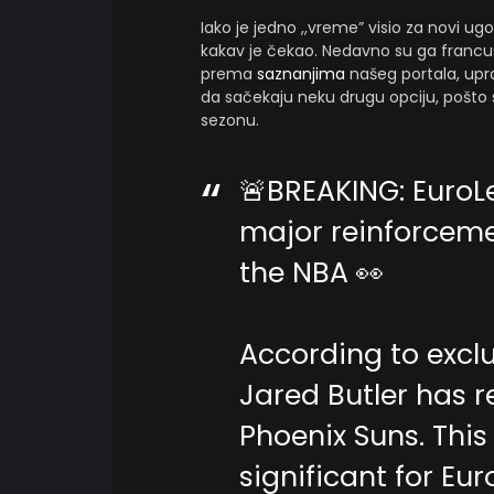
Iako je jedno ,,vreme” visio za novi u
kakav je čekao. Nedavno su ga francu
prema
saznanjima
našeg portala, upra
da sačekaju neku drugu opciju, pošto
sezonu.
🚨BREAKING: EuroL
major reinforceme
the NBA 👀
According to exclu
Jared Butler has 
Phoenix Suns. This
significant for Eu