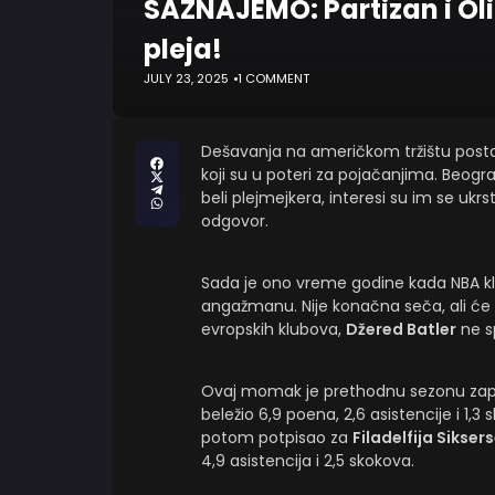
SAZNAJEMO: Partizan i Oli
pleja!
JULY 23, 2025
1 COMMENT
Dešavanja na američkom tržištu postaj
koji su u poteri za pojačanjima. Beogr
beli plejmejkera, interesi su im se ukrs
odgovor.
Sada je ono vreme godine kada NBA kl
angažmanu. Nije konačna seča, ali će 
evropskih klubova,
Džered Batler
ne s
Ovaj momak je prethodnu sezonu za
beležio 6,9 poena, 2,6 asistencije i 1,3
potom potpisao za
Filadelfija Sikser
4,9 asistencija i 2,5 skokova.