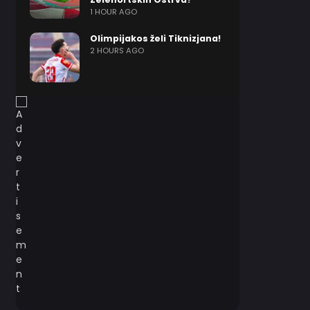
1 HOUR AGO
Olimpijakos želi Tiknizjana!
2 HOURS AGO