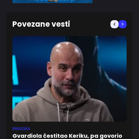
Povezane vesti
ENGLESKA
KK
Gvardiola čestitao Keriku, pa govorio
,,