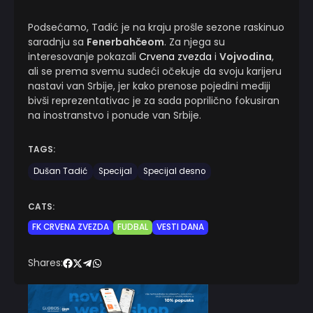
Podsećamo, Tadić je na kraju prošle sezone raskinuo
saradnju sa
Fenerbahčeom
. Za njega su
interesovanje pokazali
Crvena zvezda
i
Vojvodina
,
ali se prema svemu sudeći očekuje da svoju karijeru
nastavi van Srbije, jer kako prenose pojedini mediji
bivši reprezentativac je za sada poprilično fokusiran
na inostranstvo i ponude van Srbije.
TAGS:
Dušan Tadić
Specijal
Specijal desno
CATS:
FK CRVENA ZVEZDA
FUDBAL
VESTI DANA
Shares: