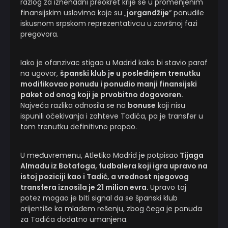
razlog za iznenadni preokret krije se u promenjenim
finansijskim uslovima koje su „
jorgandžije
“ ponudile
iskusnom srpskom reprezentativcu u završnoj fazi
pregovora.
Iako je ofanzivac stigao u Madrid kako bi stavio paraf
na ugovor,
španski klub je u poslednjem trenutku
modifikovao ponudu i ponudio manji finansijski
paket od onog koji je prvobitno dogovoren.
Najveća razlika odnosila se na
bonuse
koji nisu
ispunili očekivanja i zahteve Tadića, pa je transfer u
tom trenutku definitivno propao.
U međuvremenu, Atletiko Madrid je potpisao
Tijaga
Almadu iz Botafoga, fudbalera koji igra upravo na
istoj poziciji kao i Tadić, a vrednost njegovog
transfera iznosila je 21 milion evra.
Upravo taj
potez mogao je biti signal da se španski klub
orijentiše ka mlađem rešenju, zbog čega je ponuda
za Tadića dodatno umanjena.