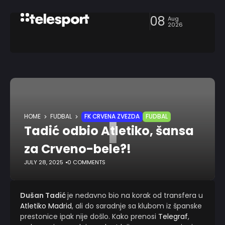
08
Aug
2026
T
HOME
FUDBAL
FK CRVENA ZVEZDA
FUDBAL
Tadić odbio Atletiko, šansa
za Crveno-bele?!
JULY 28, 2025
0 COMMENTS
Dušan Tadić
je nedavno bio na korak od transfera u
Atletiko Madrid
, ali do saradnje sa klubom iz španske
prestonice ipak nije došlo. Kako prenosi
Telegraf
,