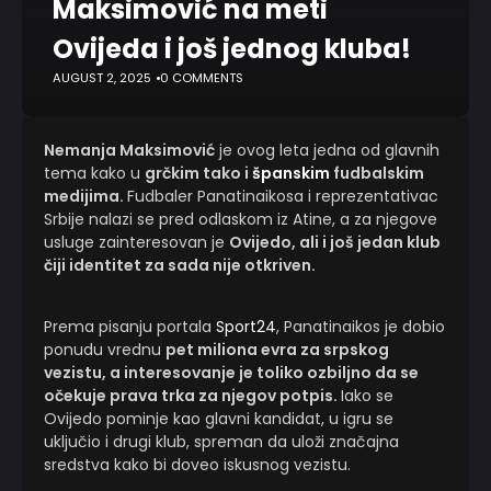
Maksimović na meti
Ovijeda i još jednog kluba!
AUGUST 2, 2025
0 COMMENTS
Nemanja Maksimović
je ovog leta jedna od glavnih
tema kako u
grčkim tako i
španskim
fudbalskim
medijima.
Fudbaler Panatinaikosa i reprezentativac
Srbije nalazi se pred odlaskom iz Atine, a za njegove
usluge zainteresovan je
Ovijedo, ali i još jedan klub
čiji identitet za sada nije otkriven.
Prema pisanju portala
Sport24
, Panatinaikos je dobio
ponudu vrednu
pet miliona evra za srpskog
vezistu, a interesovanje je toliko ozbiljno da se
očekuje prava trka za njegov potpis.
Iako se
Ovijedo pominje kao glavni kandidat, u igru se
uključio i drugi klub, spreman da uloži značajna
sredstva kako bi doveo iskusnog vezistu.