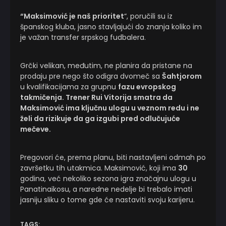
“Maksimović je naš prioritet
“, poručili su iz
španskog kluba, jasno stavljajući do znanja koliko im
je važan transfer srpskog fudbalera.
Grčki velikan, međutim, ne planira da pristane na
prodaju pre nego što odigra dvomeč sa
Šahtjorom
u kvalifikacijama za grupnu
fazu evropskog
takmičenja. Trener Rui Vitorija smatra da
Maksimović ima ključnu ulogu u veznom redu i ne
želi da rizikuje da ga izgubi pred odlučujuće
mečeve.
Pregovori će, prema planu, biti nastavljeni odmah po
završetku tih utakmica. Maksimović, koji ima
30
godina, već nekoliko sezona igra značajnu ulogu u
Panatinaikosu, a naredne nedelje bi trebalo imati
jasniju sliku o tome gde će nastaviti svoju karijeru.
TAGS: