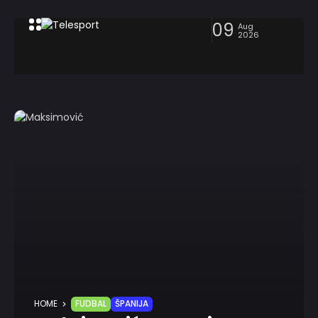
09
Aug
2026
HOME
FUDBAL
ŠPANIJA