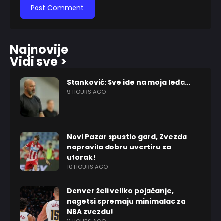
Najnovije
Vidi sve >
Stanković: Sve ide na moja leđa…
9 HOURS AGO
Novi Pazar spustio gard, Zvezda
napravila dobru uvertiru za
utorak!
10 HOURS AGO
Denver želi veliko pojačanje,
nagetsi spremaju minimalac za
NBA zvezdu!