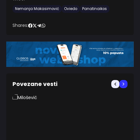
Nemanja Makasimović
Oviedo
Panatinaikos
Shares:
Povezane vesti
FUDBA
Mila
beko
1 YEAR