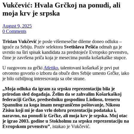
Vukčević: Hvala Grčkoj na ponudi, ali
moja krv je srpska
August 9, 2025
0 Comments
Tristan Vukčević
je posle višemesečne dileme doneo odluku –
igraće za Srbiju. Poziv selektora
Svetislava Pešića
odmah ga je
uvrstio na širi spisak kandidata za predstojeće Evropsko prvenstvo,
čime je završena priča koja je mesecima punila košarkaške stupce.
U razgovoru za grčki
Atletiko
, talentovani košarkaš je prvi put
otvoreno govorio o izboru da obuče dres Srbije umesto Grčke, iako
je bilo ozbiljnog interesovanja sa obe strane.
„Moja odluka da igram za srpsku reprezentaciju bila je
prirodan sled događaja. Želim da se zahvalim Košarkaškoj
federaciji Grčke, predsedniku gospodinu Lioliosu, treneru
Spanulisu za koga imam neograničeno poštovanje, Nikosu
Zisisu koji mi je dao vrlo dobru prezentaciju podataka i,
naravno, na ponudi iz Grčke, ali moja krv je srpska. Moj otac
je igrao 2003. godine u Stokholmu za srpsku reprezentaciju na
Evropskom prvenstvu”
, istakao je Vukčević.