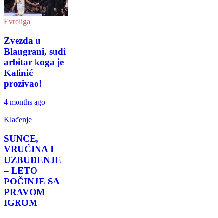
Evroliga
Zvezda u
Blaugrani, sudi
arbitar koga je
Kalinić
prozivao!
4 months ago
Klađenje
SUNCE,
VRUĆINA I
UZBUĐENJE
– LETO
POČINJE SA
PRAVOM
IGROM