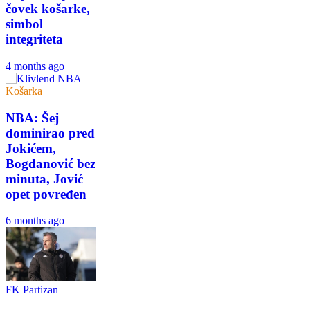
čovek košarke,
simbol
integriteta
4 months ago
Košarka
NBA: Šej
dominirao pred
Jokićem,
Bogdanović bez
minuta, Jović
opet povređen
6 months ago
FK Partizan