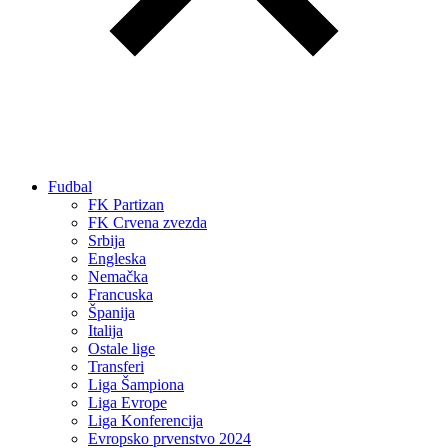
Fudbal
FK Partizan
FK Crvena zvezda
Srbija
Engleska
Nemačka
Francuska
Španija
Italija
Ostale lige
Transferi
Liga Šampiona
Liga Evrope
Liga Konferencija
Evropsko prvenstvo 2024