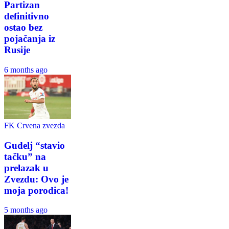
Partizan
definitivno
ostao bez
pojačanja iz
Rusije
6 months ago
FK Crvena zvezda
Gudelj “stavio
tačku” na
prelazak u
Zvezdu: Ovo je
moja porodica!
5 months ago