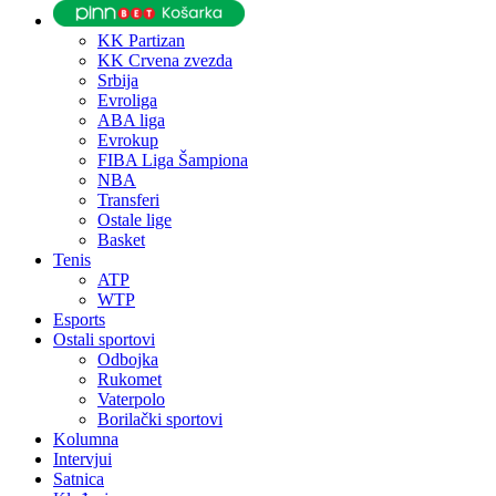
KK Partizan
KK Crvena zvezda
Srbija
Evroliga
ABA liga
Evrokup
FIBA Liga Šampiona
NBA
Transferi
Ostale lige
Basket
Tenis
ATP
WTP
Esports
Ostali sportovi
Odbojka
Rukomet
Vaterpolo
Borilački sportovi
Kolumna
Intervjui
Satnica