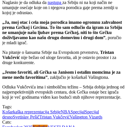
Naglasio je da odluka da
nastupa
za Srbiju ni na koji način ne
umanjuje osećaje koje on i njegova porodica gaje prema zemlji u
kojoj je odrastao.
„Ja, moj otac i cela moja porodica imamo ogromnu zahvalnost
prema Grčkoj i Grcima. To što sam odlučio da igram za Srbiju
ne umanjuje našu ljubav prema Grčkoj, niti to što Grčku
doživljavamo kao našu drugu domovinu i drugi dom”
, poručio
je mladi igrač.
Na pitanje o šansama Srbije na Evropskom prvenstvu,
Tristan
Vukčević
nije bežao od uloge favorita, ali je ostavio prostor i za
druge konkurente.
„Jesmo favoriti, ali Grčka sa Janisom i ostalim momcima je za
mene među favoritima”
, zaključio je košarkaš Vašingtona.
Odluka Vukčevića ima i simboličnu težinu – Srbija dobija jednog od
najperspektivnijih evropskih centara, dok Grčka ostaje bez igrača
koji je već godinama viđen kao budući stub njihove reprezentacije.
Tags:
Košarkaška reprezentacija Srbije
NBA
Specijal
Specijal
desno
Svetislav Pešič
Tristan Vukčević
Vašington Vizards
Cats: