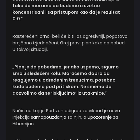
tako da moramo da budemo izuzetno
koncentrisani i sa pristupom kao da je rezultat
0:0
.”
Rasterećeni crno-beli će biti još agresivniji, pogotovo
brojčano izjednačeni, Grej pravi plan kako da pobedi
u takvoj situaciji.
,,
Plan je da pobedimo, jer ako uspemo, sigurno
smo u sledećem kolu. Moraćemo dobro da
reagujemo u određenim trenucima, posebno
kada budemo pod pritiskom. Ne smemo da
dozvolimo da se ‘isključimo’ iz utakmice
.”
Način na koji je Partizan odigrao za vikend je nova
injekcija
samopouzdanja
za njih, a
upozorenje
za
Hibernijan.