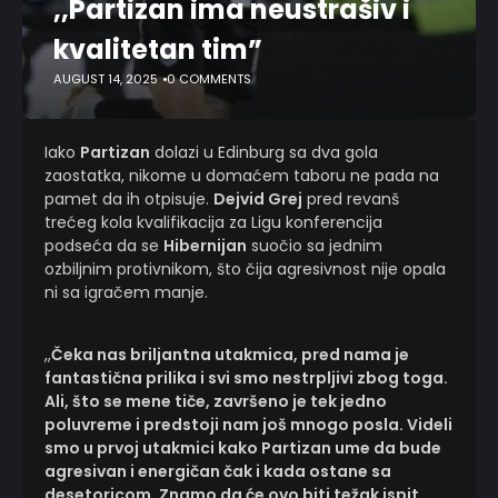
,,Partizan ima neustrašiv i
kvalitetan tim”
AUGUST 14, 2025
0 COMMENTS
Iako
Partizan
dolazi u Edinburg sa dva gola
zaostatka, nikome u domaćem taboru ne pada na
pamet da ih otpisuje.
Dejvid Grej
pred revanš
trećeg kola kvalifikacija za Ligu konferencija
podseća da se
Hibernijan
suočio sa jednim
ozbiljnim protivnikom, što čija agresivnost nije opala
ni sa igračem manje.
,,
Čeka nas briljantna utakmica, pred nama je
fantastična prilika i svi smo nestrpljivi zbog toga.
Ali, što se mene tiče, završeno je tek jedno
poluvreme i predstoji nam još mnogo posla. Videli
smo u prvoj utakmici kako Partizan ume da bude
agresivan i energičan čak i kada ostane sa
desetoricom. Znamo da će ovo biti težak ispit,