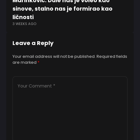
Marinković: Dule nas je voleo kao
St
sinove, stalno nas je formirao kao
o
8 
ličnosti
3 WEEKS AGO
Leave a Reply
Your email address will not be published.
Required fields
are marked
*