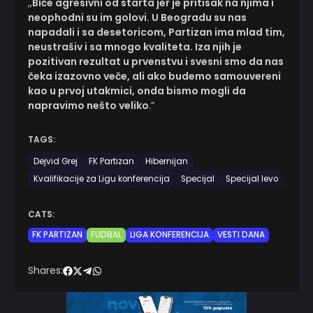
,,
Biće agresivni od starta jer je pritisak na njima i
neophodni su im golovi. U Beogradu su nas
napadali i sa desetoricom, Partizan ima mlad tim,
neustrašiv i sa mnogo kvaliteta. Iza njih je
pozitivan rezultat u prvenstvu i svesni smo da nas
čeka izazovno veče, ali ako budemo samouvereni
kao u prvoj utakmici, onda bismo mogli da
napravimo nešto veliko
.”
TAGS:
Dejvid Grej
FK Partizan
Hibernijan
Kvalifikacije za Ligu konferencija
Specijal
Specijal levo
CATS:
FK PARTIZAN
FUDBAL
LIGA KONFERENCIJA
VESTI DANA
Shares: