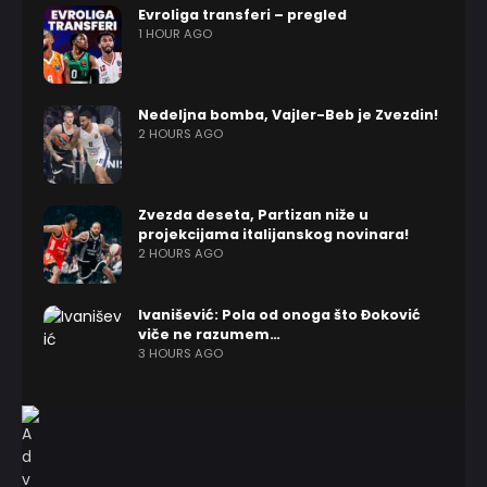
Evroliga transferi – pregled
1 HOUR AGO
Nedeljna bomba, Vajler-Beb je Zvezdin!
2 HOURS AGO
Zvezda deseta, Partizan niže u
projekcijama italijanskog novinara!
2 HOURS AGO
Ivanišević: Pola od onoga što Đoković
viče ne razumem…
3 HOURS AGO