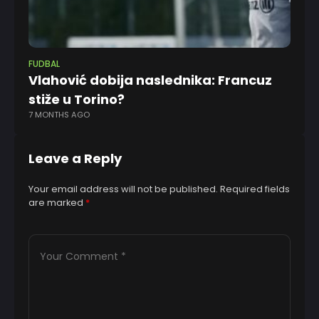
FUDBAL
FK 
Vlahović dobija naslednika: Francuz
Ka
stiže u Torino?
D
7 MONTHS AGO
7 
Leave a Reply
Your email address will not be published.
Required fields
are marked
*