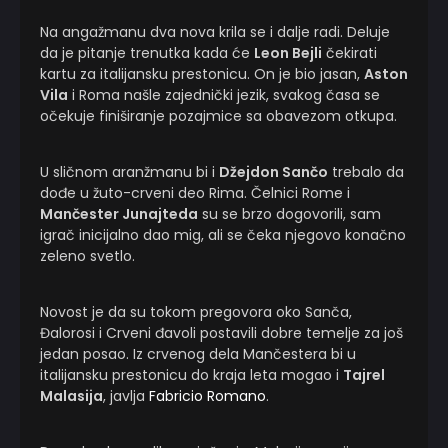
Na angažmanu dva nova krila se i dalje radi. Deluje
da je pitanje trenutka kada će
Leon Bejli
čekirati
kartu za italijansku prestonicu. On je bio jasan,
Aston
Vila
i Roma našle zajednički jezik, svakog časa se
očekuje finiširanje pozajmice sa obavezom otkupa.
U sličnom aranžmanu bi i
Džejdon Sančo
trebalo da
dođe u žuto-crveni deo Rima. Čelnici Rome i
Mančester Junajteda
su se brzo dogovorili, sam
igrač inicijalno dao mig, ali se čeka njegovo konačno
zeleno svetlo.
Novost je da su tokom pregovora oko Sanča,
Đalorosi i Crveni đavoli postavili dobre temelje za još
jedan posao. Iz crvenog dela Mančestera bi u
italijansku prestonicu do kraja leta mogao i
Tajrel
Malasija
, javlja
Fabricio Romano
.