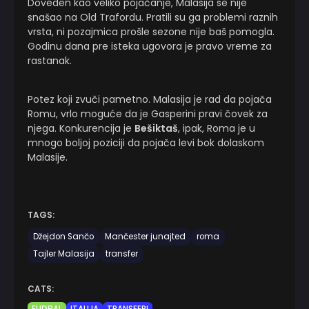
Doveden kao veliko pojačanje, Malasija se nije
snašao na Old Trafordu. Pratili su ga problemi raznih
vrsta, ni pozajmica prošle sezone nije baš pomogla.
Godinu dana pre isteka ugovora je pravo vreme za
rastanak.
Potez koji zvuči pametno. Malasija je rad da pojača
Romu, vrlo moguće da je Gasperini pravi čovek za
njega. Konkurencija je
Bešiktaš
, ipak, Roma je u
mnogo boljoj poziciji da pojača levi bok dolaskom
Malasije.
TAGS:
Džejdon Sančo
Mančester junajted
roma
Tajler Malasija
transfer
CATS: