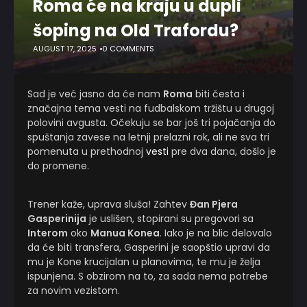
Roma će na kraju u dupli
šoping na Old Trafordu?
AUGUST 17, 2025
0 COMMENTS
Sad je već jasno da će nam
Roma
biti česta i
značajna tema vesti na fudbalskom tržištu u drugoj
polovini avgusta. Očekuju se bar još tri pojačanja do
spuštanja zavese na letnji prelazni rok, ali ne sva tri
pomenuta u prethodnoj
vesti
pre dva dana, došlo je
do promene.
Trener kaže, uprava sluša! Zahtev
Đan Pjera
Gasperinija
je uslišen, stopirani su pregovori sa
Interom
oko
Manua Konea
. Iako je na blic delovalo
da će biti transfera, Gasperini je saopštio upravi da
mu je Kone krucijalan u planovima, te mu je želja
ispunjena. S obzirom na to, za sada nema potrebe
za novim vezistom.