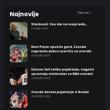
Najnovije
Vidi sve >
Stanković: Sve ide na moja leđa…
1 HOUR AGO
Novi Pazar spustio gard, Zvezda
napravila dobru uvertiru za utorak!
3 HOURS AGO
Denver želi veliko pojačanje, nagetsi
spremaju minimalac za NBA zvezdu!
3 HOURS AGO
Zvezda dovela pojačanje iz Reala!
4 HOURS AGO