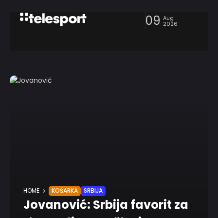
09
Aug
2026
HOME
KOŠARKA
SRBIJA
Jovanović: Srbija favorit za