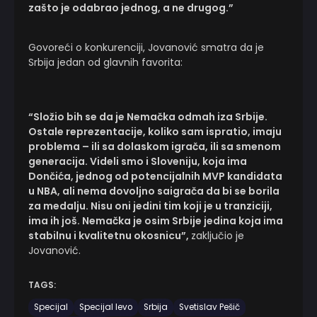
zašto je odabrao jednog, a ne drugog.”
Govoreći o konkurenciji, Jovanović smatra da je
Srbija jedan od glavnih favorita:
“Složio bih se da je Nemačka odmah iza Srbije.
Ostale reprezentacije, koliko sam ispratio, imaju
problema – ili sa dolaskom igrača, ili sa smenom
generacija. Videli smo i Sloveniju, koja ima
Dončića, jednog od potencijalnih MVP kandidata
u NBA, ali nema dovoljno saigrača da bi se borila
za medalju. Nisu oni jedini tim koji je u tranziciji,
ima ih još. Nemačka je osim Srbije jedina koja ima
stabilnu i kvalitetnu okosnicu”,
zaključio je
Jovanović.
TAGS:
Specijal
Specijal levo
Srbija
Svetislav Pešič