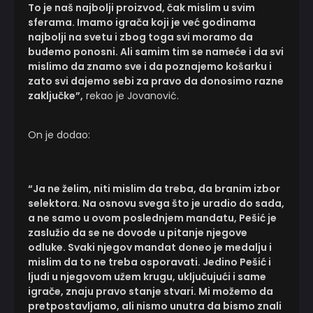
To je naš najbolji proizvod, čak mislim u svim
sferama. Imamo igrača koji je već godinama
najbolji na svetu i zbog toga svi moramo da
budemo ponosni. Ali samim tim se nameće i da svi
mislimo da znamo sve i da poznajemo košarku i
zato svi dajemo sebi za pravo da donosimo razne
zaključke”,
rekao je Jovanović.
On je dodao:
“Ja ne želim, niti mislim da treba, da branim izbor
selektora. Na osnovu svega što je uradio do sada,
a ne samo u ovom poslednjem mandatu, Pešić je
zaslužio da se ne dovode u pitanje njegove
odluke. Svaki njegov mandat doneo je medalju i
mislim da to ne treba osporavati. Jedino Pešić i
ljudi u njegovom užem krugu, uključujući i same
igrače, znaju pravo stanje stvari. Mi možemo da
pretpostavljamo, ali nismo unutra da bismo znali