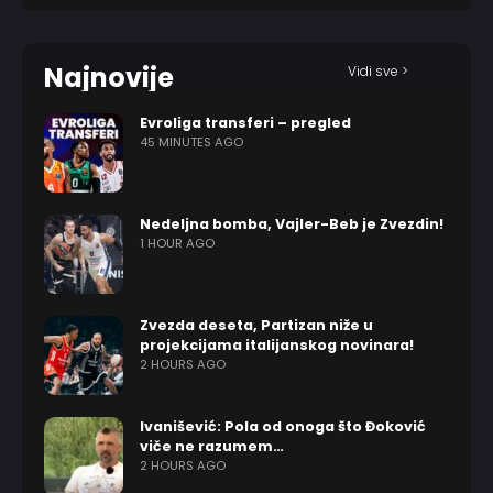
Najnovije
Vidi sve >
Evroliga transferi – pregled
45 MINUTES AGO
Nedeljna bomba, Vajler-Beb je Zvezdin!
1 HOUR AGO
Zvezda deseta, Partizan niže u
projekcijama italijanskog novinara!
2 HOURS AGO
Ivanišević: Pola od onoga što Đoković
viče ne razumem…
2 HOURS AGO