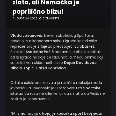
zlato, ali Nemačka je
poprilično blizu!
AUGUST 24, 2025
0 COMMENTS
Vlada Jovanović
, trener subotičkog Spartaka,
govorio je o konačnom spisku igrača košarkaške
reprezentacije
Srbije
za predstojeći
Evrobasket
.
Selektor
Svetislav Pešić
nedavno je objavio spisak
od 12 igrača na koje će računati, a među onima koji
su ostali van ekipe našli su se
Dejan Davidovac,
Nikola Topić i Balša Koprivica.
Odluka selektora izazvala je različite reakcije među
javnošću, a Jovanović je u razgovoru za
Sportske
istakao da razume dileme, ali da smatra da Pešić ne
zaslužuje osporavanje.
“Mi smo nacija u kojoj je košarka sport broj jedan.