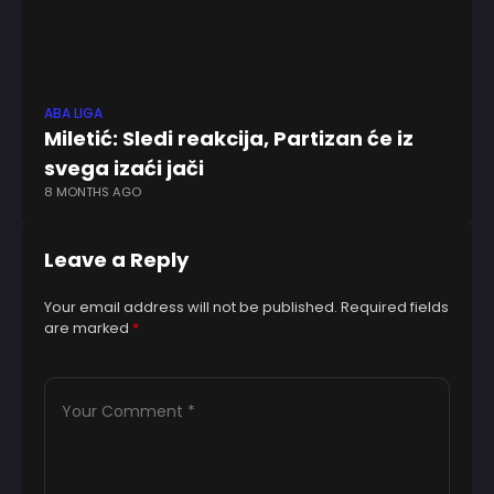
ABA LIGA
KK 
Miletić: Sledi reakcija, Partizan će iz
S
svega izaći jači
po
8 MONTHS AGO
10
Leave a Reply
Your email address will not be published.
Required fields
are marked
*