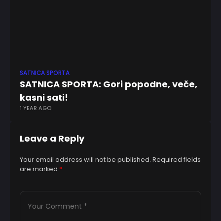
SATNICA SPORTA
SA
SATNICA SPORTA: Gori popodne, veče,
S
kasni sati!
na
1 YEAR AGO
9 
Leave a Reply
Your email address will not be published.
Required fields
are marked
*