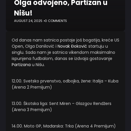
Olga odvojeno, Partizan u
Nišu!
AUGUST 24, 2025
0 COMMENTS
Od danas nam satnica postaje još bogatija, kreće US
Open, Olga Danilović i
Novak Đoković
startuju u
singlu. Sada nam je satnica vikendom maksimalno
ispunjena fudbalom, danas se izdvaja gostovanje
Partizana
u Nišu.
12.00. Svetsko prvenstvo, odbojka, žene: Italija – Kuba
(Arena 2 Premijum)
13.00. Škotska liga: Sent Miren – Glazgov Rendžers
(Arena 3 Premijum)
14.00. Moto GP, Mađarska: Trka (Arena 4 Premijum)