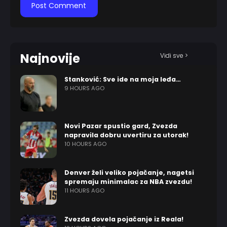
Najnovije
Vidi sve >
Stanković: Sve ide na moja leđa…
9 HOURS AGO
Novi Pazar spustio gard, Zvezda
napravila dobru uvertiru za utorak!
10 HOURS AGO
Denver želi veliko pojačanje, nagetsi
spremaju minimalac za NBA zvezdu!
11 HOURS AGO
Zvezda dovela pojačanje iz Reala!