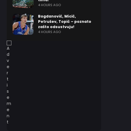
4 HOURS AGO
Bogdanović, Micić,
Petrušev, Topić – poznato
zašto odsustvuju!
4 HOURS AGO