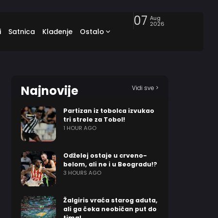
07
Aug
2026
i
Satnica
Klađenje
Ostalo
Najnovije
Vidi sve >
Partizan iz tobolca izvukao
tri strele za Tobol!
1 HOUR AGO
Odželej ostaje u crveno-
belom, ali ne i u Beogradu!?
3 HOURS AGO
Žalgiris vraća starog aduta,
ali ga čeka neobičan put do
tima!