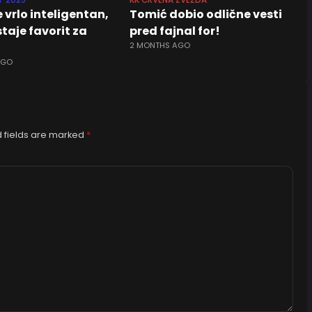
T 2025
KK CRVENA ZVEZDA
je vrlo inteligentan,
Tomić dobio odlične vesti
staje favorit za
pred fajnal for!
2 MONTHS AGO
AGO
 fields are marked
*