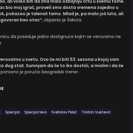
, ali voleo bih da ima malo ozbiljniju crtu u svemu tome.
ac bio moj igrač, proveli smo dosta vremena zajedno u
BA, pokazao je talenat tamo. Mlad je, pa malo još luta, ali
odgovoran kao otac“
, objasnio je Šakota.
injenicu da poseduje jedno dostignuće kojim se verovatno ne
.
verovatno u svetu. Ovo će mi biti 53. sezona u kojoj sam
ko dug staž. Sumnjam da će to iko dostići, a mislim i da će
, ponosno je poručio beogradski trener.
DE
K
Specijal
Specijal levo
Svetislav Pešič
Tristan Vukčević