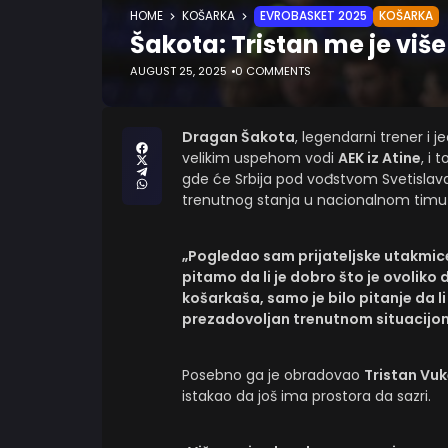
HOME
KOŠARKA
EVROBASKET 2025
KOŠARKA
Šakota: Tristan me je vi
AUGUST 25, 2025
0 COMMENTS
Dragan Šakota
, legendarni trener i j
velikim uspehom vodi
AEK iz Atine
, i 
gde će Srbija pod vođstvom Svetislava
trenutnog stanja u nacionalnom timu
„Pogledao sam prijateljske utakmice 
pitamo da li je dobro što je ovoliko
košarkaša, samo je bilo pitanje da li
prezadovoljan trenutnom situacijo
Posebno ga je obradovao
Tristan Vuk
istakao da još ima prostora da sazri.