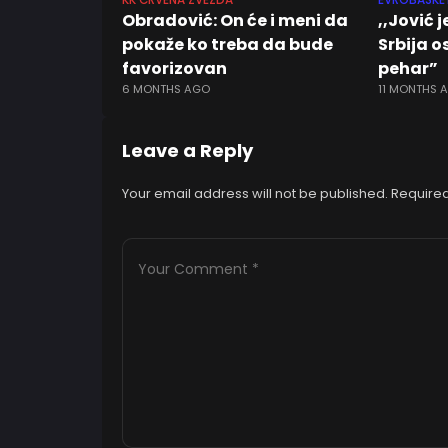
KK CRVENA ZVEZDA
EVROBASKE
Obradović: On će i meni da
,,Jović 
pokaže ko treba da bude
Srbija o
favorizovan
pehar”
6 MONTHS AGO
11 MONTHS 
Leave a Reply
Your email address will not be published.
Required