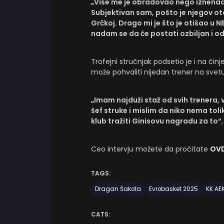
„Više me je obradovao nego iznenadio
Subjektivan sam, pošto je njegov ot
Grčkoj. Drago mi je što je otišao u N
nadam se da će postati ozbiljan i 
Trofejni stručnjak podsetio je i na č
može pohvaliti nijedan trener na svetu
„Imam najduži staž od svih trenera, 
šef struke i mislim da niko nema toli
klub tražiti Ginisovu nagradu za to“
Ceo intervju možete da pročitate
OV
TAGS:
Dragan Šakota
Evrobasket 2025
KK AE
CATS: