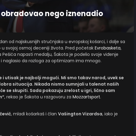
še obradovao nego iznenadio
edan od najiskusnijih stručnjaka u evropskoj košarci, i dalje sa
to u svojoj osmoj deceniji života. Pred početak
Evrobasketa
,
 Pešića napasti medalju, Šakota je podelio svoje viđenje
 i naglasio da razloga za optimizam ima mnogo.
i utisak je najbolji mogući. Mi smo takav narod, uvek se
 dobra situacija. Nikada nismo sumnjali u talenat naših
 će se skupiti. Sada pokazuju zrelost u igri, lično sam
m“
, rekao je Šakota u razgovoru za
Mozzartsport
.
čević
, mladi košarkaš i član
Vašington Vizardsa
, iako je