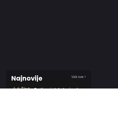
Najnovije
Vidi sve >
Partizan iz tobolca izvukao
tri strele za Tobol!
1 HOUR AGO
Odželej ostaje u crveno-