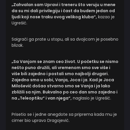
„Zahvalan sam Upravi i treneru što veruju u mene
da su mi dali privilegiju i čast da budem jedan od
ljudi koji nose traku ovog velikog kluba“,
kazao je
Ugrešić.
Saigrači ga prate u stopu, ali sa dvojicom je posebno
blizak.
„Sa Vanjom se znam ceo život. U početku se nismo
nešto puno družili, ali vremenom smo sve više i
više bili zajedno i postali smo najbolji drugari.
Zajedno smo u sobi, Vanja, Joca i ja. Kad je Joca
Milošević došao stvarno smo se Vanja i ja lako
zbližili sa njim. Bukvalno po ceo dan smo zajedno i
na „Teleoptiku“ i van njega“,
naglasio je Ugrešić.
Prisetio se i jedne anegdote sa priprema kada mu je
cimer bio upravo Dragojević.