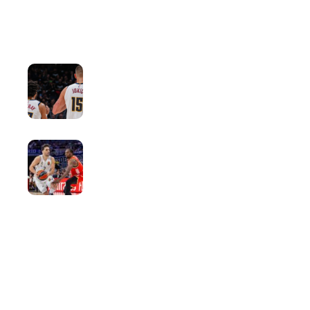
napravila dobru uvertiru za
utorak!
10 HOURS AGO
Denver želi veliko pojačanje,
nagetsi spremaju minimalac za
NBA zvezdu!
11 HOURS AGO
Zvezda dovela pojačanje iz Reala!
11 HOURS AGO