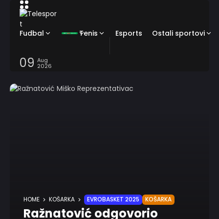
Fudbal
Tenis
Esports
Ostali sportovi
09
Aug
2026
HOME
KOŠARKA
EVROBASKET 2025
KOŠARKA
Ražnatović odgovorio