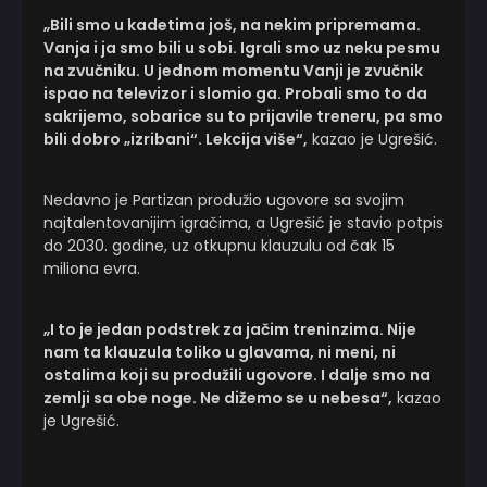
„Bili smo u kadetima još, na nekim pripremama.
Vanja i ja smo bili u sobi. Igrali smo uz neku pesmu
na zvučniku. U jednom momentu Vanji je zvučnik
ispao na televizor i slomio ga. Probali smo to da
sakrijemo, sobarice su to prijavile treneru, pa smo
bili dobro „izribani“. Lekcija više“,
kazao je Ugrešić.
Nedavno je Partizan produžio ugovore sa svojim
najtalentovanijim igračima, a Ugrešić je stavio potpis
do 2030. godine, uz otkupnu klauzulu od čak 15
miliona evra.
„I to je jedan podstrek za jačim treninzima. Nije
nam ta klauzula toliko u glavama, ni meni, ni
ostalima koji su produžili ugovore. I dalje smo na
zemlji sa obe noge. Ne dižemo se u nebesa“,
kazao
je Ugrešić.