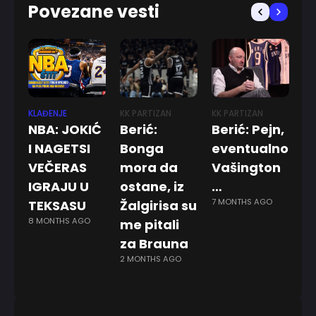
Povezane vesti
KLAĐENJE
KK PARTIZAN
KK PARTIZAN
KK
NBA: JOKIĆ
Berić:
Berić: Pejn,
,
I NAGETSI
Bonga
eventualno
ć
VEČERAS
mora da
Vašington
z
IGRAJU U
ostane, iz
…
s
7 MONTHS AGO
TEKSASU
Žalgirisa su
n
8 MONTHS AGO
me pitali
g
za Brauna
P
2 MONTHS AGO
5 