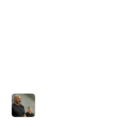
Save my name, email, and website in this browser for the
next time I comment.
Najnovije
Vidi sve >
Stanković: Sve ide na moja leđa…
9 HOURS AGO
Novi Pazar spustio gard, Zvezda