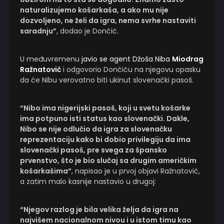
naturalizujemo košarkaša, a ako mu nije
dozvoljeno, ne želi da igra, nema svrhe nastaviti
saradnju”
, dodao je Dončić.
U međuvremenu
javio se agent Džoša Niba
Miodrag
Ražnatović
i odgovorio Dončiću na njegovu opasku
da će Nibu verovatno biti ukinut slovenački pasoš.
“Nibo ima nigerijski pasoš, koji u svetu košarke
ima potpuno isti status kao slovenački. Dakle,
Nibo se nije odlučio da igra za slovenačku
reprezentaciju kako bi dobio privilegiju da ima
slovenački pasoš, pre svega za špansko
prvenstvo, što je bio slučaj sa drugim američkim
košarkašima”
, napisao je u prvoj objavi Ražnatović,
a zatim malo kasnije nastavio u drugoj:
“Njegov razlog je bila velika želja da igra na
najvišem nacionalnom nivou i u istom timu kao