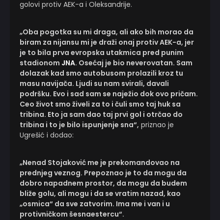
golovi protiv AEK-a i Oleksandrije.
„Oba pogotka su mi draga, ali ako bih morao da
biram za nijansu mi je draži onaj protiv AEK-a, jer
je to bila prva evropska utakmica pred punim
stadionom
JNA
. Osećaj je bio neverovatan. Sam
dolazak kad smo autobusom prolazili kroz tu
masu navijača. Ljudi su nam svirali, davali
podršku. Evo i sad sam se naježio dok ovo pričam.
Ceo život smo živeli za to i čuli smo taj huk sa
tribina. Eto ja sam dao taj prvi gol i otrčao do
tribina i to je bilo ispunjenje sna“,
priznao je
Ugrešić i dodao:
„Nenad Stojaković me je prekomandovao na
prednjeg veznog. Prepoznao je to da mogu da
dobro napadnem prostor, da mogu da budem
bliže golu, ali mogu i da se vratim nazad, kao
„osmica“ da sve zatvorim. Ima me i van i u
protivničkom šesnaestercu“.