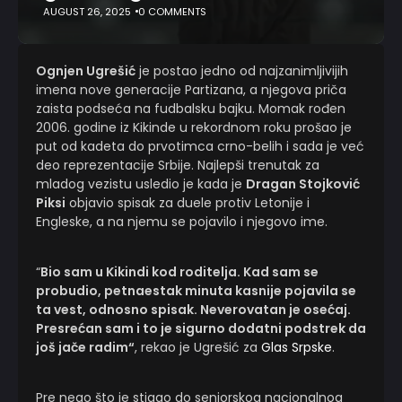
AUGUST 26, 2025
0 COMMENTS
Ognjen Ugrešić
je postao jedno od najzanimljivijih
imena nove generacije Partizana, a njegova priča
zaista podseća na fudbalsku bajku. Momak rođen
2006. godine iz Kikinde u rekordnom roku prošao je
put od kadeta do prvotimca crno-belih i sada je već
deo reprezentacije Srbije. Najlepši trenutak za
mladog vezistu usledio je kada je
Dragan Stojković
Piksi
objavio spisak za duele protiv Letonije i
Engleske, a na njemu se pojavilo i njegovo ime.
“
Bio sam u Kikindi kod roditelja. Kad sam se
probudio, petnaestak minuta kasnije pojavila se
ta vest, odnosno spisak. Neverovatan je osećaj.
Presrećan sam i to je sigurno dodatni podstrek da
još jače radim“
, rekao je Ugrešić za
Glas Srpske
.
Pre nego što je stigao do seniorskog nacionalnog