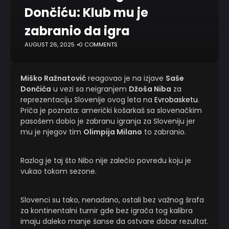
Dončiću: Klub mu je
zabranio da igra
AUGUST 26, 2025
0 COMMENTS
Miško Ražnatović
reagovao je na izjave
Saše
Dončića
u vezi sa neigranjem
Džoša Niba
za
reprezentaciju Slovenije ovog leta na
Evrobasketu
.
Priča je poznata: američki košarkaš sa slovenačkim
pasošem dobio je zabranu igranja za Sloveniju jer
mu je njegov tim
Olimpija Milano
to zabranio.
Razlog je taj što Nibo nije zalečio povredu koju je
vukao tokom sezone.
Slovenci su tako, nenadano, ostali bez važnog šrafa
za kontinentalni turnir gde bez igrača tog kalibra
imaju daleko manje šanse da ostvare dobar rezultat.