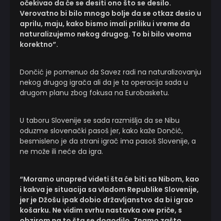
očekivao da će se desiti ono što se desilo.
Verovatno bi bilo mnogo bolje da se otkaz desio u
aprilu, maju, kako bismo imali priliku i vreme da
naturalizujemo nekog drugog. To bi bilo veoma
korektno”.
Dončić je pomenuo da Savez radi na naturalizovanju
nekog drugog igrača ali da je ta operacija sada u
drugom planu zbog fokusa na Eurobasketu.
U taboru Slovenije se sada razmišlja da se Nibu
oduzme slovenački pasoš jer, kako kaže Dončić,
besmisleno je da strani igrač ima pasoš Slovenije, a
ne može ili neće da igra.
“Moramo unapred videti šta će biti sa Nibom, kao
i kakva je situacija sa vladom Republike Slovenije,
jer je Džošu ipak dobio državljanstvo da bi igrao
košarku. Ne vidim svrhu nastavka ove priče, s
obzirom na to šta se dogodilo. Znamo zašto