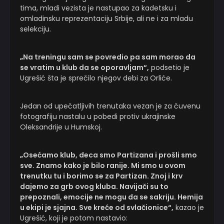
tima, mladi vezista je nastupao za kadetsku i
omladinsku reprezentaciju Srbije, ali ne i za mladu
selekciju.
„Na treningu sam se povredio pa sam morao da
se vratim u klub da se oporavljam“,
podsetio je
Ugrešić šta je sprečilo njegov debi za Orliće.
Jedan od upečatljivih trenutaka vezan je za čuvenu
fotografiju nastalu u pobedi protiv ukrajinske
Oleksandrije u Humskoj.
„Osećamo klub, deca smo Partizana i prošli smo
sve. Znamo kako je bilo ranije. Mi smo u ovom
trenutku tu i borimo se za Partizan. Znoj i krv
dajemo za grb ovog kluba. Navijači su to
prepoznali, emocije ne mogu da se sakriju. Hemija
u ekipi je sjajna. Sve kreće od svlačionice“,
kazao je
Ugrešić, koji je potom nastavio: