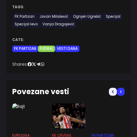
TAGS:
FK Partizan
Jovan Milošević
Ognjen Ugrešić
Specijal
Specijal levo
Vanja Dragojević
CATS:
FK PARTIZAN
FUDBAL
VESTI DANA
Shares:
Povezane vesti
EVROLIGA
KK CRVENA
FK PARTIZAN
EV