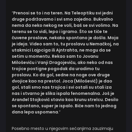
“
Prenosi se to i na teren. Na Teleoptiku svi jedni
druge podržavamo i svi smo zajedno. Bukvalno
nema da neko nekog ne voli, baš se svi volimo. Na
terenu se to vidi, lepo i igramo. Što se tiče te
čuvene proslave, nekako spontano je došla. Moja
je ideja. Video sam to, tu proslavu u Nemačkoj, na
utakmici Lajpciga ili Ajntrahta, ne mogu da se
setim u momentu. Rekao sam to Jovanu
Miloševiću i Vanji Dragojeviću, ako neko od nas
trojice postigne pogodak da uradimo tu
proslavu. Ko da gol, sedne na noge ove druge
dvojice kao na prestol. Joca (Milošević) je dao
gol, stali smo nas trojica i svi ostali su stali iza
nas i stvarno je slika ispala fenomenalna. Još je
Aranđel Stojković stavio kao krunu strelcu. Desilo
se spontano, super je ispalo. Biće nam to jednog
dana lepa uspomena
.“
Posebno mesto u njegovim sećanjima zauzimaju