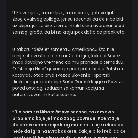
U Sloveniji su, razumljivo, razočarani, gotovo ljuti
zbog ovakvog epiloga, jer su računali da će Nibo biti
uz ekipu, jer su sve vreme imali takva uveravanja od
samog igrača, da bi na kraju ipak došlo do preokreta.
U taboru “dežele” zameraju Amerikancu što nije
ranije obavestio da ne može da igra, kako bi Savez
imao dovoljno vremena da mu pronađe alternativu.
O “slučaju Nibo” govorio je pred put ekipe u Poljsku, u
Katovice, otac prve zvezde Slovenije i sportski
direktor reprezentacije
Saša Dončić
koji je u Savezu,
pored ostalog, zadužen za komunikaciju sa
naturalizovanim košarkašima.
“Bio sam sa Nibom čitave sezone, tokom svih
problema koje je imao zbog povrede. Poenta je
da on sve vreme nijednog momenta nije rekao da
neće da igra na Evrobasketu, čak je bilo i reči da će
igrati za Milan ako ovi uđu u finale italijanskog