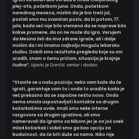
plej-ofa, početkom juna. Onda, početkom
narednog meseca, mislim da je bio treći jul,
poslali smo mu zvaničan poziv, da bi potom, 17.
jula, kada već nije bilo vremena da se naprave bilo
kakve promene, da on ne može da igra. Verujem
da Mesina želi da ima zdrave igrače, ali i dalje
mislim da i mi imamo najbolju moguću lekarsku
službu. Dobili smo rezultate pregleda koje su oni
uradili, znam o čemu pričam, situacija je krajnje
čudna”
, izjavio je Dončić senior i dodao:
“Stavite se u našu poziciju: neko vam kaže da će
igrati, garantuje vam to i onda to uradite kada je
već prekasno da se započne nešto novo. Onda
nema smisla uspostavljati kontakte sa drugim
košarkašima ovde. Imali smo neke interne
razgovore sa drugim igračima, ali smo
nameravali da igramo sa Nibom jer je on još uvek
mlad košarkaš i videli smo ga kao opciju za
budućnost, da će biti duže sa nama. Niko nije