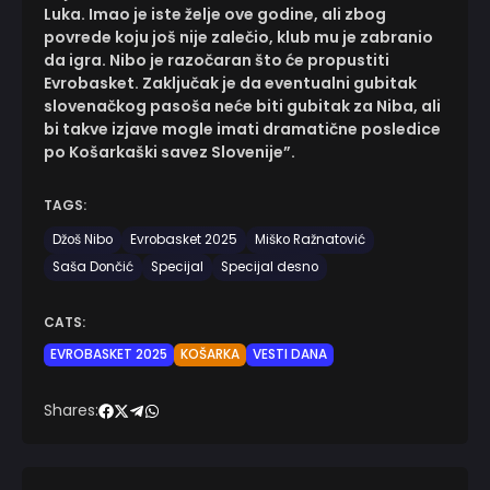
Luka. Imao je iste želje ove godine, ali zbog
povrede koju još nije zalečio, klub mu je zabranio
da igra. Nibo je razočaran što će propustiti
Evrobasket. Zaključak je da eventualni gubitak
slovenačkog pasoša neće biti gubitak za Niba, ali
bi takve izjave mogle imati dramatične posledice
po Košarkaški savez Slovenije”.
TAGS:
Džoš Nibo
Evrobasket 2025
Miško Ražnatović
Saša Dončić
Specijal
Specijal desno
CATS:
EVROBASKET 2025
KOŠARKA
VESTI DANA
Shares: