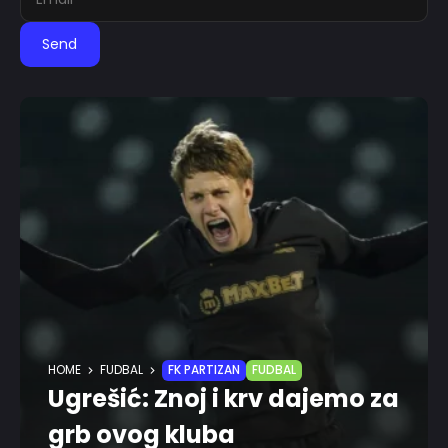
Send
HOME
FUDBAL
FK PARTIZAN
FUDBAL
Ugrešić: Znoj i krv dajemo za
grb ovog kluba