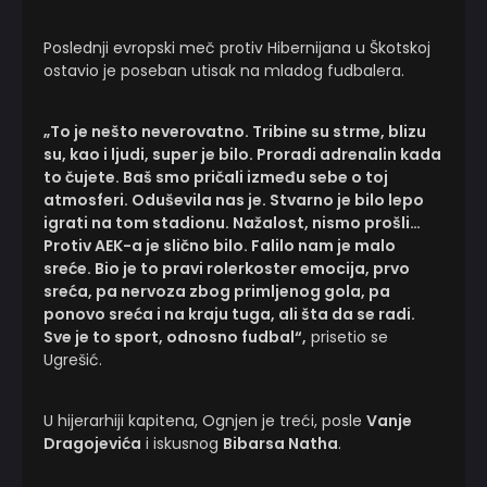
Poslednji evropski meč protiv Hibernijana u Škotskoj
ostavio je poseban utisak na mladog fudbalera.
„To je nešto neverovatno. Tribine su strme, blizu
su, kao i ljudi, super je bilo. Proradi adrenalin kada
to čujete. Baš smo pričali između sebe o toj
atmosferi. Oduševila nas je. Stvarno je bilo lepo
igrati na tom stadionu. Nažalost, nismo prošli…
Protiv AEK-a je slično bilo. Falilo nam je malo
sreće. Bio je to pravi rolerkoster emocija, prvo
sreća, pa nervoza zbog primljenog gola, pa
ponovo sreća i na kraju tuga, ali šta da se radi.
Sve je to sport, odnosno fudbal“,
prisetio se
Ugrešić.
U hijerarhiji kapitena, Ognjen je treći, posle
Vanje
Dragojevića
i iskusnog
Bibarsa Natha
.