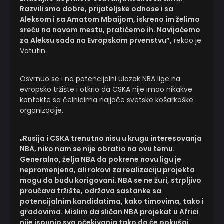
Razvili smo dobre, prijateljske odnose i sa
Aleksom i sa Amatom Mbaijom, iskreno im želimo
sreću na novom mestu, pratićemo ih. Navijaćemo
za Aleksu sada na Evropskom prvenstvu”,
rekao je
Vatutin.
Osvrnuo se i na potencijalni ulazak NBA lige na
evropsko tržište i otkrio da CSKA nije imao nikakve
kontakte sa čelnicima najjače svetske košarkaške
organizacije.
„Rusija i CSKA trenutno nisu u krugu interesovanja
NBA, niko nam se nije obratio na ovu temu.
Generalno, želja NBA da pokrene novu ligu je
nepromenjena, ali rokovi za realizaciju projekta
mogu da budu korigovani. NBA se ne žuri, strpljivo
proučava tržište, održava sastanke sa
potencijalnim kandidatima, kako timovima, tako i
gradovima. Mislim da sličan NBA projekat u Africi
nije ispunio sva očekivanja tako da će pokušaj