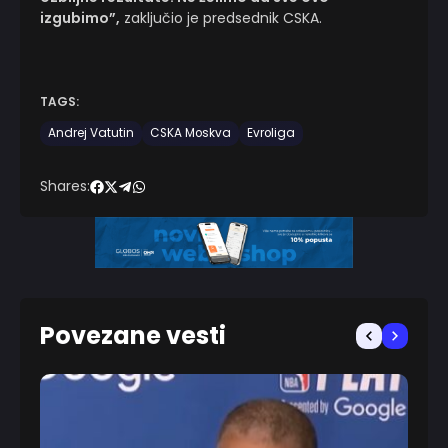
izgubimo”,
zaključio je predsednik CSKA.
TAGS:
Andrej Vatutin
CSKA Moskva
Evroliga
Shares:
Povezane vesti