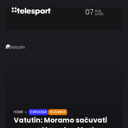
07
Aug
2026
HOME
EVROLIGA
KOŠARKA
Vatutin: Moramo sačuvati