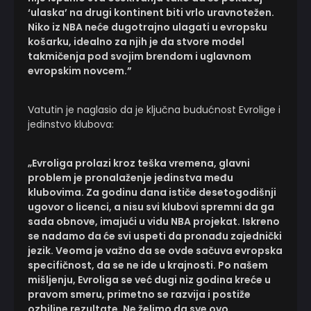
‘ulaska’ na drugi kontinent biti vrlo uravnotežen.
Niko iz NBA neće dugotrajno ulagati u evropsku
košarku, idealno za njih je da stvore model
takmičenja pod svojim brendom i uglavnom
evropskim novcem.”
Vatutin je naglasio da je ključna budućnost Evrolige i
jedinstvo klubova:
„Evroliga prolazi kroz teška vremena, glavni
problem je pronalaženje jedinstva među
klubovima. Za godinu dana ističe desetogodišnji
ugovor o licenci, a nisu svi klubovi spremni da ga
sada obnove, imajući u vidu NBA projekat. Iskreno
se nadamo da će svi uspeti da pronađu zajednički
jezik. Veoma je važno da se ovde sačuva evropska
specifičnost, da se ne ide u krajnosti. Po našem
mišljenju, Evroliga se već dugi niz godina kreće u
pravom smeru, primetno se razvija i postiže
ozbiljne rezultate. Ne želimo da sve ovo