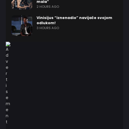
mala”
2 HOURS AGO
Vinisijus “iznenadio” navijače svojom
odlukom!
3 HOURS AGO