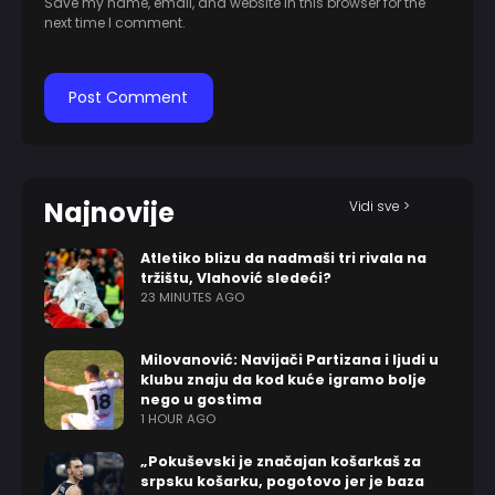
Save my name, email, and website in this browser for the
next time I comment.
Najnovije
Vidi sve >
Atletiko blizu da nadmaši tri rivala na
tržištu, Vlahović sledeći?
23 MINUTES AGO
Milovanović: Navijači Partizana i ljudi u
klubu znaju da kod kuće igramo bolje
nego u gostima
1 HOUR AGO
„Pokuševski je značajan košarkaš za
srpsku košarku, pogotovo jer je baza