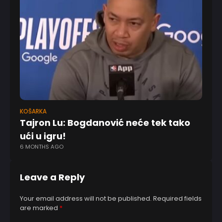
KOŠARKA
EV
Tajron Lu: Bogdanović neće tek tako
Ba
ući u igru!
Hu
6 MONTHS AGO
4 
Leave a Reply
Your email address will not be published.
Required fields
are marked
*