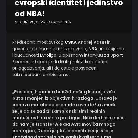
evropski identitet i jedinstvo
od NBA!
AUGUST 29, 2025
0 COMMENTS
Predsednik moskovskog
CSKA
Andrej Vatutin
govorio je o finansijskim izazovima,
NBA
ambicijama
i budućnosti
Evrolige
. U opširnom intervjuu za
Sport
Ekspres
, istakao je da klub prolazi kroz period
prilagođavanja, ali i da ostaje posvećen
takmičarskim ambicijama.
„Poslednjih godina budžet našeg kluba je više
puta smanjen iz objektivnih razloga. Uprava je
ponovo morala da pronađe ravnotežu između
želje da se zadrži šampionski tim i realnih
mogućnosti da se to postigne. Neću kriti činjenicu
da nam je transfer Aleksa Avramoviča mnogo
pomogao, Dubai je platio obeštećenje što je
značajno doprinelo očuvanju kvaliteta tima.