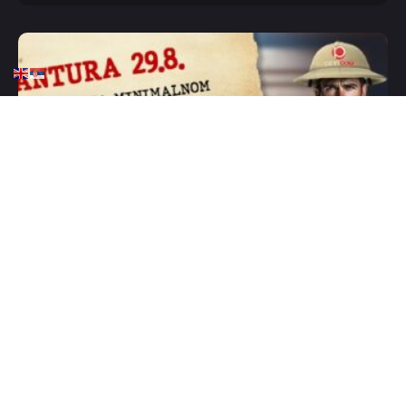
HOME
KOŠARKA
EVROBASKET 2025
KLAĐENJE
SLEDEĆA STANICA –
PORTUGAL
AUGUST 29, 2025
0 COMMENTS