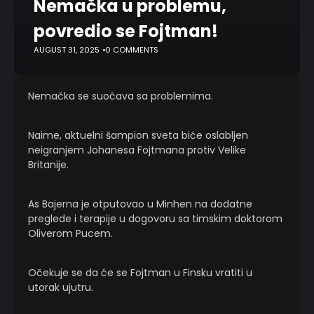
Nemačka u problemu,
povredio se Fojtman!
AUGUST 31, 2025
0 COMMENTS
Nemačka se suočava sa problemima.
Naime, aktuelni šampion sveta biće oslabljen
neigranjem Johanesa Fojtmana protiv Velike
Britanije.
As Bajerna je otputovao u Minhen na dodatne
preglede i terapije u dogovoru sa timskim doktorom
Oliverom Pucem.
Očekuje se da će se Fojtman u Finsku vratiti u
utorak ujutru.