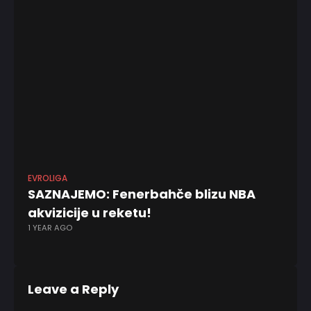
EVROLIGA
KO
SAZNAJEMO: Fenerbahče blizu NBA
NB
akvizicije u reketu!
po
1 YEAR AGO
kr
6 
Leave a Reply