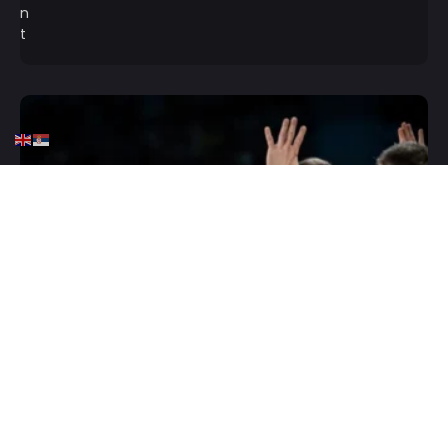
HOME
KOŠARKA
EVROBASKET 2025
KOŠARKA
Bogdanović poslao
emotivnu poruku: Vidimo se
u finalu!