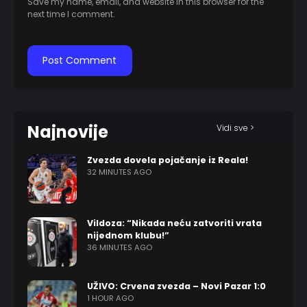
Save my name, email, and website in this browser for the
next time I comment.
Najnovije
Vidi sve >
Zvezda dovela pojačanje iz Reala!
32 MINUTES AGO
Vildoza: “Nikada neću zatvoriti vrata
nijednom klubu!”
36 MINUTES AGO
UŽIVO: Crvena zvezda – Novi Pazar 1:0
1 HOUR AGO