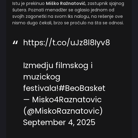
Istu je prekinuo
Miško Ražnatović
, zastupnik sjajnog
šutera. Poznati menadžer se oglasio jednom od
svojih zagonetki na svom Iks nalogu, na rešenje ove
nismo dugo čekali, brzo se pročulo na šta se odnosi.
https://t.co/uJz8l8Iyv8
Izmedju filmskog i
muzickog
festivala!
#BeoBasket
— Misko4Raznatovic
(@MiskoRaznatovic)
September 4, 2025