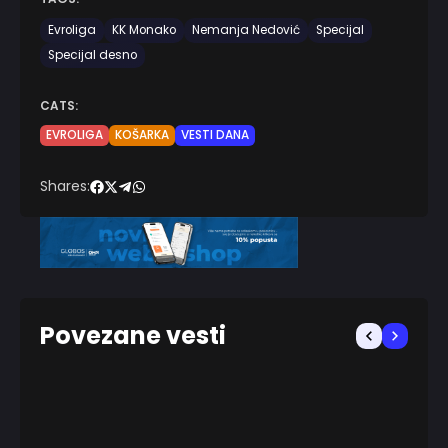
Evroliga
KK Monako
Nemanja Nedović
Specijal
Specijal desno
CATS:
EVROLIGA
KOŠARKA
VESTI DANA
Shares:
Povezane vesti