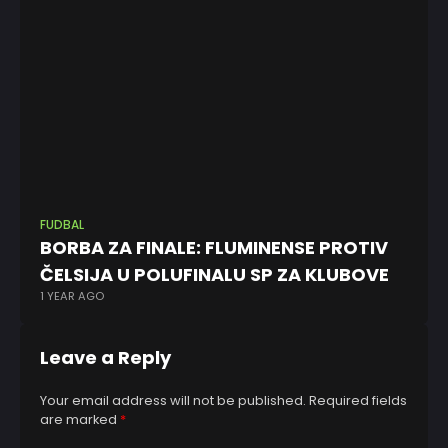
FUDBAL
KK
BORBA ZA FINALE: FLUMINENSE PROTIV
Do
ČELSIJA U POLUFINALU SP ZA KLUBOVE
ko
1 YEAR AGO
7 
Leave a Reply
Your email address will not be published.
Required fields
are marked
*