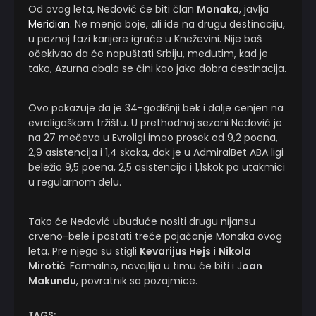
Od ovog leta, Nedović će biti član
Monaka
, javlja
Meridian
. Ne menja boje, ali ide na drugu destinaciju,
u poznoj fazi karijere igraće u Kneževini. Nije baš
očekivao da će napuštati Srbiju, međutim, kad je
tako, Azurna obala se čini kao jako dobra destinacija.
Ovo pokazuje da je 34-godišnji bek i dalje cenjen na
evroligaškom tržištu. U prethodnoj sezoni Nedović je
na 27 mečeva u Evroligi imao prosek od 9,2 poena,
2,9 asistencija i 1,4 skoka, dok je u AdmiralBet ABA ligi
beležio 9,5 poena, 2,5 asistencija i 1,1skok po utakmici
u regularnom delu.
Tako će Nedović ubuduće nositi drugu nijansu
crveno-bele i postati treće pojačanje Monaka ovog
leta. Pre njega su stigli
Kevarijus Hejs
i
Nikola
Mirotić
. Formalno, novajlija u timu će biti i J
oan
Makundu
, povratnik sa pozajmice.
TAGS: