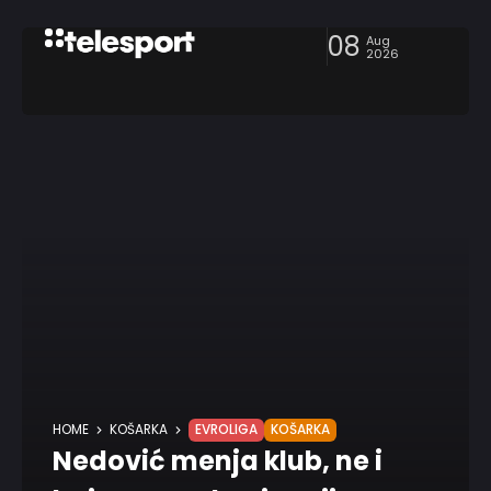
08
Aug
2026
HOME
KOŠARKA
EVROLIGA
KOŠARKA
Nedović menja klub, ne i