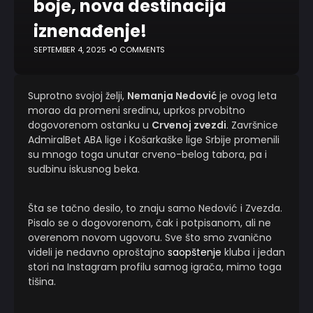
boje, nova destinacija
iznenađenje!
SEPTEMBER 4, 2025
0 COMMENTS
Suprotno svojoj želji,
Nemanja Nedović
je ovog leta
morao da promeni sredinu, uprkos prvobitno
dogovorenom ostanku u
Crvenoj zvezdi
. Završnice
AdmiralBet ABA lige i Košarkaške lige Srbije promenili
su mnogo toga unutar crveno-belog tabora, pa i
sudbinu iskusnog beka.
Šta se tačno desilo, to znaju samo Nedović i Zvezda.
Pisalo se o dogovorenom, čak i potpisanom, ali ne
overenom novom ugovoru. Sve što smo zvanično
videli je nedavno oproštajno
saopštenje
kluba i jedan
stori na Instagram profilu samog igrača, mimo toga
tišina.