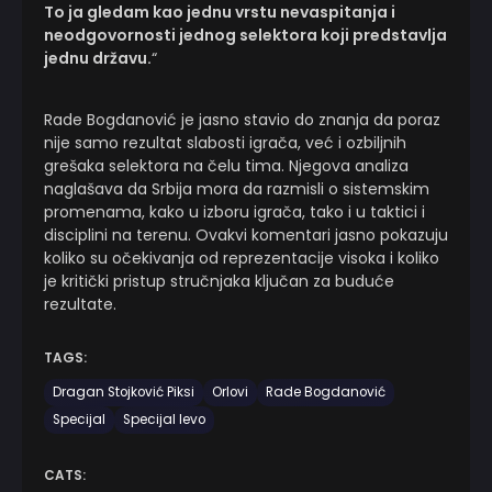
To ja gledam kao jednu vrstu nevaspitanja i
neodgovornosti jednog selektora koji predstavlja
jednu državu.
“
Rade Bogdanović je jasno stavio do znanja da poraz
nije samo rezultat slabosti igrača, već i ozbiljnih
grešaka selektora na čelu tima. Njegova analiza
naglašava da Srbija mora da razmisli o sistemskim
promenama, kako u izboru igrača, tako i u taktici i
disciplini na terenu. Ovakvi komentari jasno pokazuju
koliko su očekivanja od reprezentacije visoka i koliko
je kritički pristup stručnjaka ključan za buduće
rezultate.
TAGS:
Dragan Stojković Piksi
Orlovi
Rade Bogdanović
Specijal
Specijal levo
CATS: