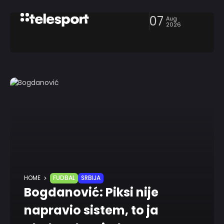
07
Aug
2026
HOME
FUDBAL
SRBIJA
Bogdanović: Piksi nije
napravio sistem, to ja