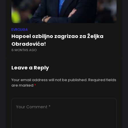
EVROLIGA
FK 
Hapoel ozbiljno zagrizao za Željka
P
Obradovića!
če
6 MONTHS AGO
8 
Leave a Reply
Your email address will not be published.
Required fields
are marked
*