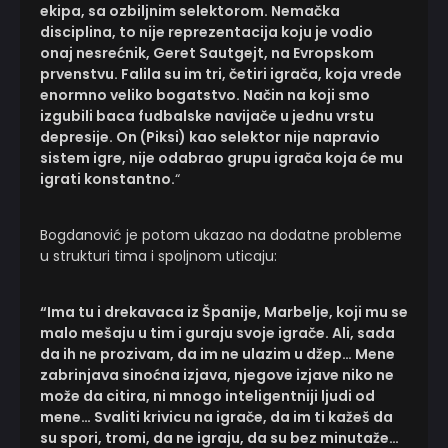
ekipa, sa ozbiljnim selektorom. Nemačka
disciplina, to nije reprezentacija koju je vodio
onaj nesrećnik, Geret Sautgejt, na Evropskom
prvenstvu. Falila su im tri, četiri igrača, koja vrede
enormno veliko bogatstvo. Način na koji smo
izgubili baca fudbalske navijače u jednu vrstu
depresije. On (Piksi) kao selektor nije napravio
sistem igre, nije odabrao grupu igrača koja će mu
igrati konstantno.
“
Bogdanović je potom ukazao na dodatne probleme
u strukturi tima i spoljnom uticaju:
“Ima tu i drekavaca iz Španije, Marbelje, koji mu se
malo mešaju u tim i guraju svoje igrače. Ali, sada
da ih ne prozivam, da im ne ulazim u džep… Mene
zabrinjava sinoćna izjava, njegove izjave niko ne
može da citira, ni mnogo inteligentniji ljudi od
mene… Svaliti krivicu na igrače, da im ti kažeš da
su spori, tromi, da ne igraju, da su bez minutaže…