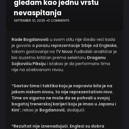
gledam kao jednu vrstu
nevaspitanja
SEPTEMBER 10, 2025
0 COMMENTS
Rade Bogdanović
u svom stilu nije štedio reči kada
je govorio
o porazu reprezentacije Srbije od Engleske
,
tokom gostovanja na
TV Nova
. Fudbalski analitičar je
bio izuzetno kritičan prema selektoru
Draganu
Sojkoviću Piksiju
i istakao je da performans tima
nije na očekivanom nivou.
“Sastav tima i taktika koju je napravio bila je na
jakom niskom nivou, to nije reprezentativni nivo.
Time on sigurno ne može da se pohvali u svojoj
bogatoj trenerskoj karijeri koju je imao u Japanu i
Kini
“, rekao je
Bogdanović
, dodajući:
“Rezultat nije iznenađujući. Englezi su dobra