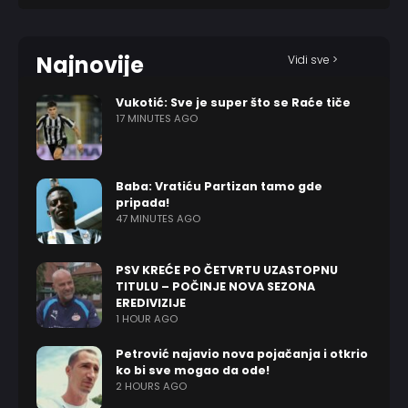
Najnovije
Vidi sve >
Vukotić: Sve je super što se Raće tiče
17 MINUTES AGO
Baba: Vratiću Partizan tamo gde
pripada!
47 MINUTES AGO
PSV KREĆE PO ČETVRTU UZASTOPNU
TITULU – POČINJE NOVA SEZONA
EREDIVIZIJE
1 HOUR AGO
Petrović najavio nova pojačanja i otkrio
ko bi sve mogao da ode!
2 HOURS AGO