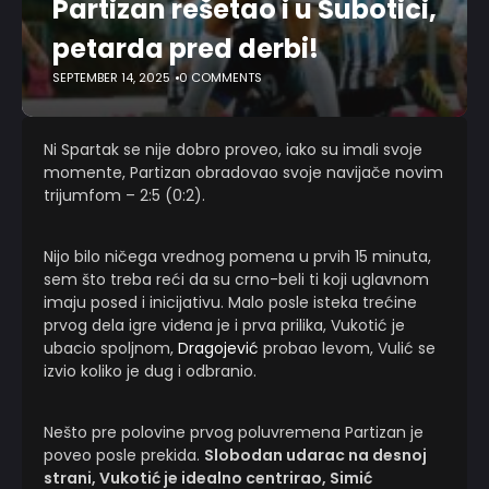
Partizan rešetao i u Subotici,
petarda pred derbi!
SEPTEMBER 14, 2025
0 COMMENTS
Ni Spartak se nije dobro proveo, iako su imali svoje
momente, Partizan obradovao svoje navijače novim
trijumfom – 2:5 (0:2).
Nijo bilo ničega vrednog pomena u prvih 15 minuta,
sem što treba reći da su crno-beli ti koji uglavnom
imaju posed i inicijativu. Malo posle isteka trećine
prvog dela igre viđena je i prva prilika, Vukotić je
ubacio spoljnom,
Dragojević
probao levom, Vulić se
izvio koliko je dug i odbranio.
Nešto pre polovine prvog poluvremena Partizan je
poveo posle prekida.
Slobodan udarac na desnoj
strani, Vukotić je idealno centrirao, Simić