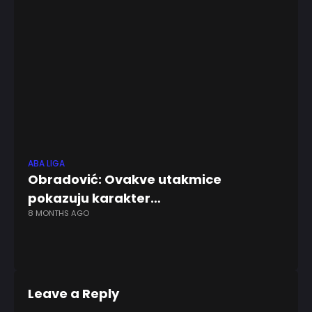
ABA LIGA
FU
Obradović: Ovakve utakmice
R
pokazuju karakter…
T
8 MONTHS AGO
P
6 
Leave a Reply