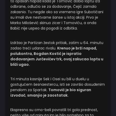
to opasan napad kada je Tomović dobio loptu iza
odbrane, odlučio se za dodavanje, Čejić zamalo
zakasnio. Tu negde oko sa vremena igre Subotičani
su imali dve nestvarne šanse u istoj akciji. Prvo je
Marko Milošević skinuo zicer i Tomoviću, a onda
Babić nije uspeo da pogodi iz odbitka.
Izdržao je Partizan žestok pritiak, zatim u 64. minutu
zadao treći udarac rivalu.
Krenuo je brži napad,
polukontra, Bogdan Kostić je ispratio
dodavanjem Jurčevićev trk, ovaj zakucao loptu u
bliži ugao.
Tri minuta kasnije Sek i Osei su bili u duelu u
gostujućem šesnaestercu, isti se završio dosuđenim
penalom za Spartak.
Tomović je bio siguran
izvođač
,
smanjio je zaostatak.
Ekspresno su crno-beli povratili tri gola prednost,
nešto više od minuta im je bilo potrebno za to.