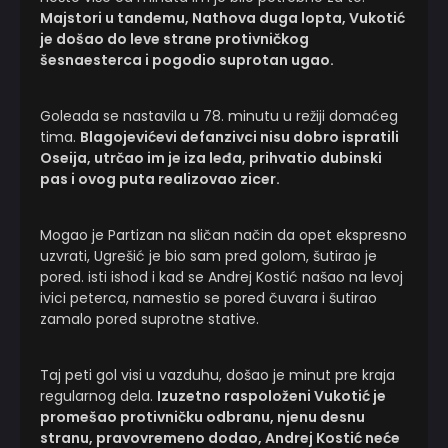
Majstori u tandemu, Nathova duga lopta, Vukotić
je došao do leve strane protivničkog
šesnaesterca i pogodio suprotan ugao.
Goleada se nastavila u 78. minutu u režiji domaćeg
tima.
Blagojevićevi defanzivci nisu dobro ispratili
Oseija, utrčao im je iza leđa, prihvatio dubinski
pas i ovog puta realizovao zicer.
Mogao je Partizan na sličan način da opet ekspresno
uzvrati, Ugrešić je bio sam pred golom, šutirao je
pored. isti ishod i kad se Andrej Kostić našao na levoj
ivici peterca, namestio se pored čuvara i šutirao
zamalo pored suprotne stative.
Taj peti gol visi u vazduhu, došao je minut pre kraja
regularnog dela.
Izuzetno raspoloženi Vukotić je
promešao protivničku odbranu, njenu desnu
stranu, pravovremeno dodao, Andrej Kostić neće