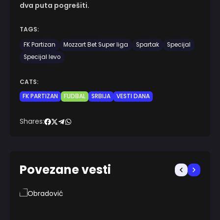
dva puta pogrešiti.
TAGS:
FK Partizan
Mozzart Bet Super liga
Spartak
Specijal
Specijal levo
CATS:
FK PARTIZAN
FUDBAL
SRBIJA
VESTI DANA
Shares:
Povezane vesti