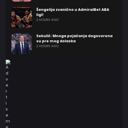
Šengelija zvanično u AdmiralBet ABA
ligi!
2 HOURS AGO
Sekulić: Mnoga pojačanja dogovorena
su pre mog dolaska
2 HOURS AGO