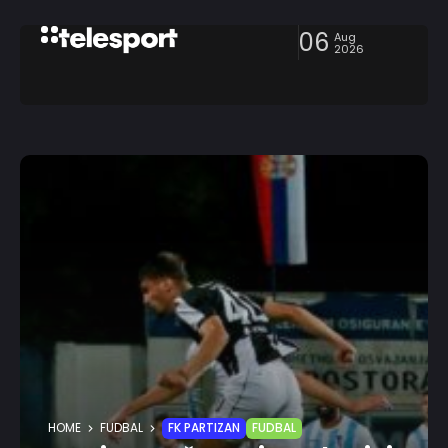
06
Aug
2026
HOME
FUDBAL
FK PARTIZAN
FUDBAL