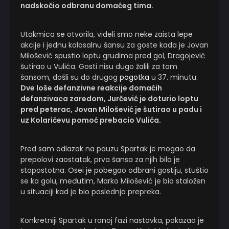
nadskočio odbranu domaćeg tima.
Utakmica se otvorila, videli smo neke zaista lepe
akcije i jednu kolosalnu šansu za goste kada je Jovan
Milošević spustio loptu grudima pred gol, Dragojević
šutirao u Vulića. Gosti nisu dugo žalili za tom
šansom, došli su do drugog
pogotka
u 37. minutu.
Dve loše defanzivne reakcije domaćih
defanzivaca zaredom, Jurčević je doturio loptu
pred peterac, Jovan Milošević je šutirao u padu i
uz Kolarićevu pomoć prebacio Vulića.
Pred sam odlazak na pauzu Spartak je mogao da
prepolovi zaostatak, prva šansa za njih bila je
stopostotna. Osei je pobegao odbrani gostiju, stuštio
se ka golu, međutim, Marko Milošević je bio staložen
u situaciji kad je bio poslednja prepreka.
Konkretniji Spartak u ranoj fazi nastavka, pokazao je