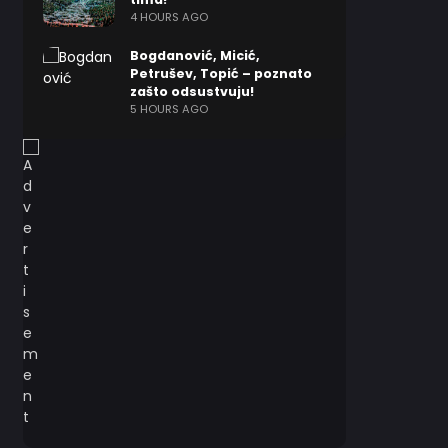
4 HOURS AGO
Bogdanović, Micić,
Petrušev, Topić – poznato
zašto odsustvuju!
5 HOURS AGO