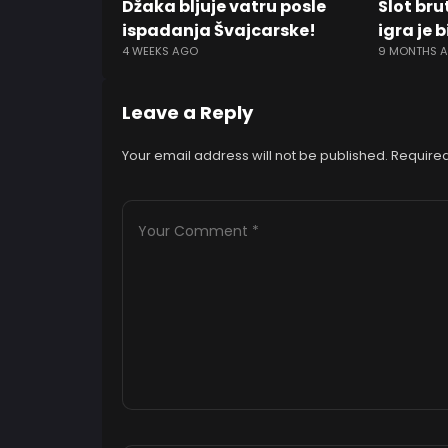
Džaka bljuje vatru posle
Slot bru
ispadanja Švajcarske!
igra je 
4 WEEKS AGO
9 MONTHS 
Leave a Reply
Your email address will not be published.
Required