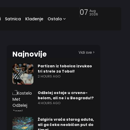
07
Aug
2026
i
Satnica
Klađenje
Ostalo
Najnovije
Vidi sve >
Partizan iz tobolca izvukao
tri strele za Tobol!
2 HOURS AGO
Odželej ostaje u crveno-
belom, ali ne i u Beogradu!?
4 HOURS AGO
Žalgiris vraća starog aduta,
ali ga čeka neobičan put do
tima!