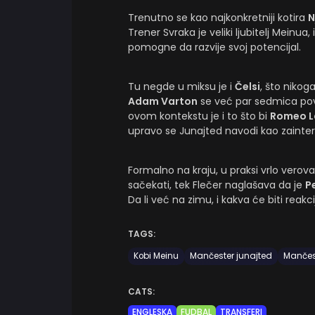
Trenutno se kao najkonkretniji kotira
N
Trener Svraka je veliki ljubitelj Meinu
pomogne da razvije svoj potencijal.
Tu negde u miksu je i
Čelsi
, što nikog
Adam Varton
se već par sedmica povez
ovom kontekstu je i to što bi
Romeo L
upravo se Junajted navodi kao zainter
Formalno na kraju, u praksi vrlo verov
sačekati, tek Flečer naglašava da je
P
Da li već na zimu, i kakva će biti reak
TAGS:
Kobi Meinu
Mančester junajted
Mančest
CATS:
ENGLESKA
FUDBAL
TRANSFERI