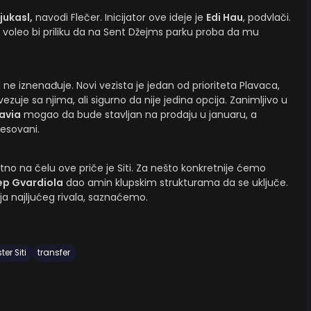
jukasl,
navodi Flečer. Inicijator ove ideje je
Edi Hau
, podvlači.
a, i voleo bi priliku da na Sent Džejms parku proba da mu
a ne iznenađuje. Novi vezista je jedan od prioriteta Plavaca,
uje sa njima, ali sigurno da nije jedina opcija. Zanimljivo u
avia
mogao da bude stavljan na prodaju u januaru, a
esovani.
atno na čelu ove priče je Siti. Za nešto konkretnije ćemo
ep Gvardiola
dao amin klupskim strukturama da se uključe.
cija najljućeg rivala, saznaćemo.
er Siti
transfer