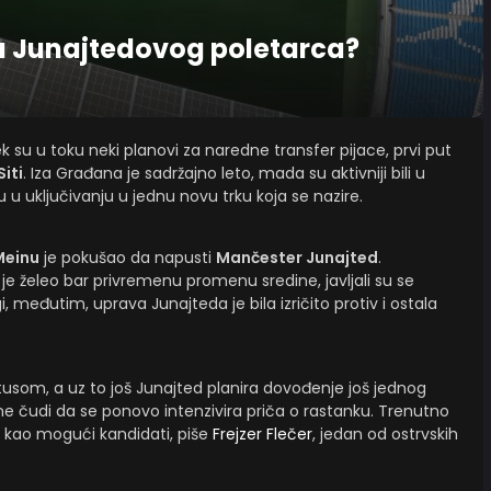
 za Junajtedovog poletarca?
k su u toku neki planovi za naredne transfer pijace, prvi put
iti
. Iza Građana je sadržajno leto, mada su aktivniji bili u
u u uključivanju u jednu novu trku koja se nazire.
Meinu
je pokušao da napusti
Mančester Junajted
.
e želeo bar privremenu promenu sredine, javljali su se
, međutim, uprava Junajteda je bila izričito protiv i ostala
tusom, a uz to još Junajted planira dovođenje još jednog
e čudi da se ponovo intenzivira priča o rastanku. Trenutno
ju kao mogući kandidati, piše
Frejzer Flečer
, jedan od ostrvskih