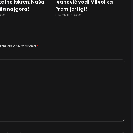
talno iskren: Naša
Ivanović vodi Milvol ka
bila najgora!
Premijer ligi!
AGO
8 MONTHS AGO
 fields are marked
*