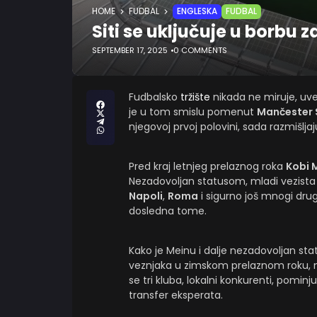
HOME
FUDBAL
ENGLESKA
FUDBAL
Siti se uključuje u borbu
SEPTEMBER 17, 2025
0 COMMENTS
Fudbalsko
tržište
nikada ne miruje, uve
je u tom smislu pomenut
Mančester S
njegovoj prvoj polovini, sada razmišljaj
Pred kraj letnjeg prelaznog roka
Kobi 
Nezadovoljan statusom, mladi vezista j
Napoli
,
Roma
i sigurno još mnogi drugi
dosledna tome.
Kako je Meinu i dalje nezadovoljan sta
veznjaka u zimskom prelaznom roku, n
se tri kluba, lokalni konkurenti, pomin
transfer eksperata.