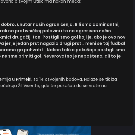
 govorio o svojim utiscima nakon meča:
 dobro, unutar naših ograničenja. Bili smo dominantni,
grali na protivničkoj polovini i to na agresivan način.
kmici drugačiji ton. Postigli smo gol koji je, ako je ovo novi
 jer je jedan prst nagazio drugi prst… meni se taj fudbal
, moramo ga prihvatiti. Nakon toliko pokušaja postigli smo
 ne sme primiti gol. Neverovatno je nepošteno, ali to je
remija u
Primeiri
, sa 14 osvojenih bodova. Nalaze se tik iza
očekuju Žil Visente, gde će pokušati da se vrate na