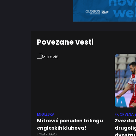
Povezane vesti
ENGLESKA
FK CRVENA 
Mitrović ponuđen trilingu
Zvezda 
engleskih klubova!
drugoli
1 YEAR AGO
dvostruk