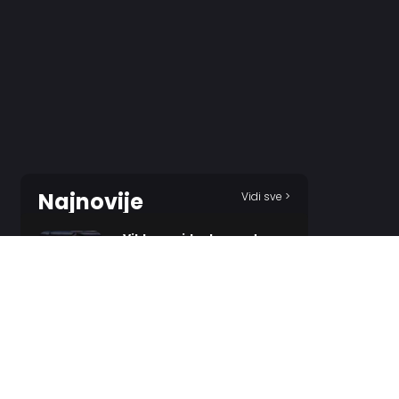
Najnovije
Vidi sve >
,,Vildoza – idealan partner
Karliku, Partizanov X
faktor”
22 MINUTES AGO
SATNICA SPORTA: Ajmo u
vikend!
1 HOUR AGO