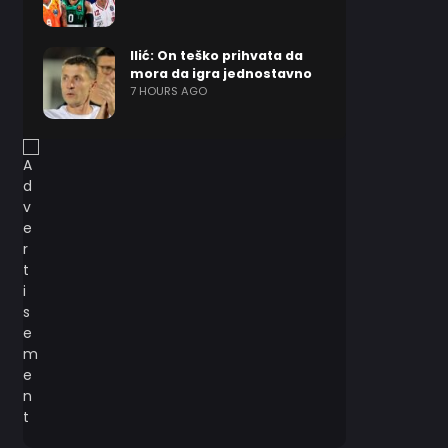
Ilić: On teško prihvata da
mora da igra jednostavno
7 HOURS AGO