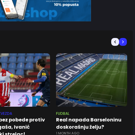
ZVEZDA
FUDBAL
bez pobede protiv
Real napada Barseloninu
gaša, Ivanić
doskorašnju želju?
i strelac!
1 MONTH AGO