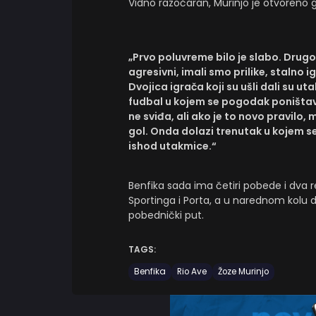
Vidno razočaran, Murinjo je otvoreno
„Prvo poluvreme bilo je slabo. Drugo
agresivni, imali smo prilike, stalno i
Dvojica igrača koji su ušli dali su uta
fudbal u kojem se pogodak poništava
ne sviđa, ali ako je to novo pravilo
gol. Onda dolazi trenutak u kojem se
ishod utakmice.“
Benfika sada ima četiri pobede i dva 
Sportinga i Porta, a u narednom kolu d
pobednički put.
TAGS:
Benfika
Rio Ave
Žoze Murinjo