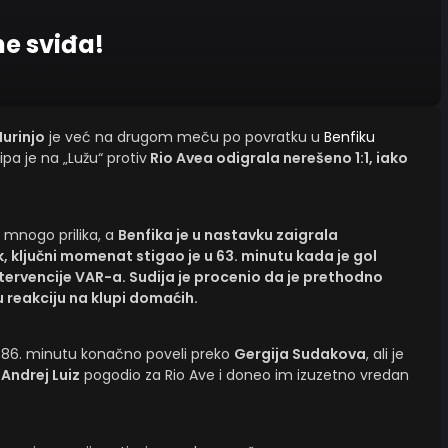
ne sviđa!
Murinjo
je već na drugom meču po povratku u
Benfiku
pa je na „Lužu“ protiv
Rio Avea odigrala nerešeno 1:1, iako
 mnogo prilika, a
Benfika je u nastavku zaigrala
ak, ključni momenat stigao je u 63. minutu kada je gol
tervencije VAR-a. Sudija je procenio da je prethodno
u reakciju na klupi domaćih.
 u 86. minutu konačno poveli preko
Gergija Sudakova
, ali je
e
Andrej Luiz
pogodio za Rio Ave i doneo im izuzetno vredan