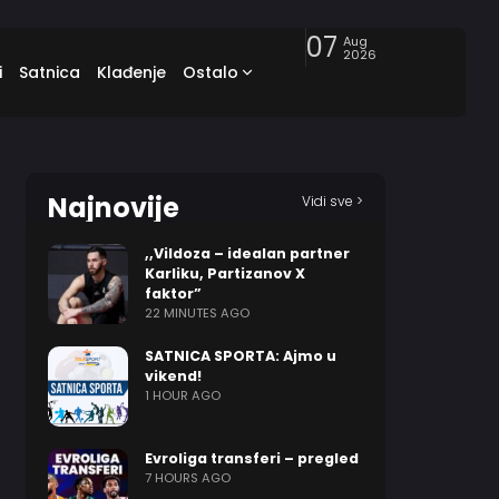
07
Aug
2026
i
Satnica
Klađenje
Ostalo
Najnovije
Vidi sve >
,,Vildoza – idealan partner
Karliku, Partizanov X
faktor”
22 MINUTES AGO
SATNICA SPORTA: Ajmo u
vikend!
1 HOUR AGO
Evroliga transferi – pregled
7 HOURS AGO