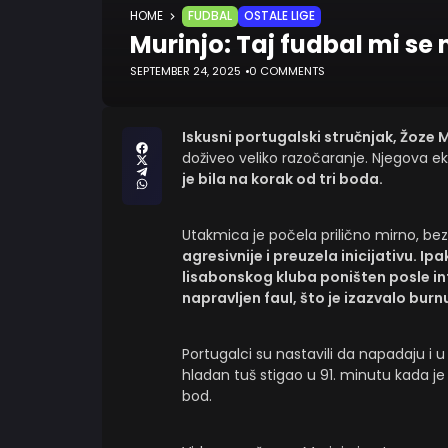
HOME
FUDBAL
OSTALE LIGE
Murinjo: Taj fudbal mi se 
SEPTEMBER 24, 2025
0 COMMENTS
Iskusni portugalski stručnjak, Žoze 
doživeo veliko razočaranje. Njegova eki
je bila na korak od tri boda.
Utakmica je počela prilično mirno, bez
agresivnije i preuzela inicijativu. Ip
lisabonskog kluba poništen posle in
napravljen faul, što je izazvalo burn
Portugalci su nastavili da napadaju i
hladan tuš stigao u 91. minutu kada j
bod.