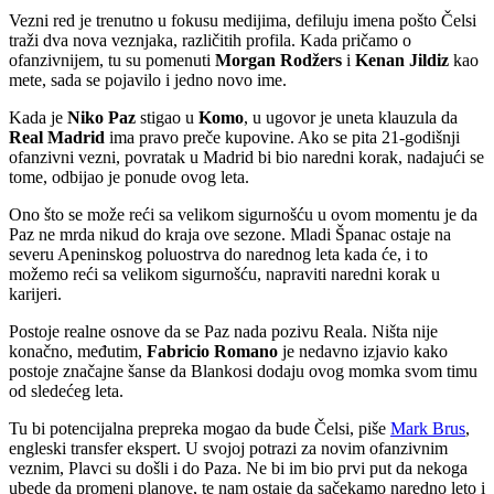
Vezni red je trenutno u fokusu medijima, defiluju imena pošto Čelsi
traži dva nova veznjaka, različitih profila. Kada pričamo o
ofanzivnijem, tu su pomenuti
Morgan Rodžers
i
Kenan Jildiz
kao
mete, sada se pojavilo i jedno novo ime.
Kada je
Niko Paz
stigao u
Komo
, u ugovor je uneta klauzula da
Real Madrid
ima pravo preče kupovine. Ako se pita 21-godišnji
ofanzivni vezni, povratak u Madrid bi bio naredni korak, nadajući se
tome, odbijao je ponude ovog leta.
Ono što se može reći sa velikom sigurnošću u ovom momentu je da
Paz ne mrda nikud do kraja ove sezone. Mladi Španac ostaje na
severu Apeninskog poluostrva do narednog leta kada će, i to
možemo reći sa velikom sigurnošću, napraviti naredni korak u
karijeri.
Postoje realne osnove da se Paz nada pozivu Reala. Ništa nije
konačno, međutim,
Fabricio Romano
je nedavno izjavio kako
postoje značajne šanse da Blankosi dodaju ovog momka svom timu
od sledećeg leta.
Tu bi potencijalna prepreka mogao da bude Čelsi, piše
Mark Brus
,
engleski transfer ekspert. U svojoj potrazi za novim ofanzivnim
veznim, Plavci su došli i do Paza. Ne bi im bio prvi put da nekoga
ubede da promeni planove, te nam ostaje da sačekamo naredno leto i