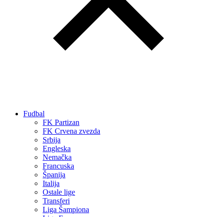
Fudbal
FK Partizan
FK Crvena zvezda
Srbija
Engleska
Nemačka
Francuska
Španija
Italija
Ostale lige
Transferi
Liga Šampiona