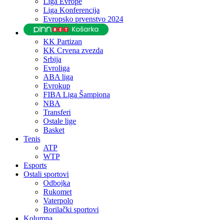
Liga Evrope
Liga Konferencija
Evropsko prvenstvo 2024
KK Partizan
KK Crvena zvezda
Srbija
Evroliga
ABA liga
Evrokup
FIBA Liga Šampiona
NBA
Transferi
Ostale lige
Basket
Tenis
ATP
WTP
Esports
Ostali sportovi
Odbojka
Rukomet
Vaterpolo
Borilački sportovi
Kolumna