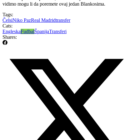
vidimo mogu li da poremete ovaj jedan Blankosima.
Tags:
Čelsi
Niko Paz
Real Madrid
transfer
Cats:
Engleska
Fudbal
Španija
Transferi
Shares: