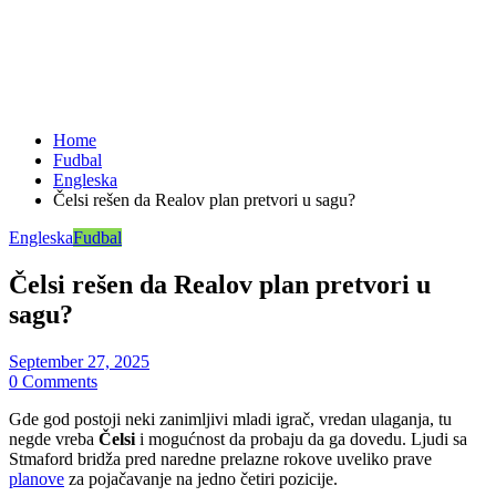
Home
Fudbal
Engleska
Čelsi rešen da Realov plan pretvori u sagu?
Engleska
Fudbal
Čelsi rešen da Realov plan pretvori u
sagu?
September 27, 2025
0 Comments
Gde god postoji neki zanimljivi mladi igrač, vredan ulaganja, tu
negde vreba
Čelsi
i mogućnost da probaju da ga dovedu. Ljudi sa
Stmaford bridža pred naredne prelazne rokove uveliko prave
planove
za pojačavanje na jedno četiri pozicije.