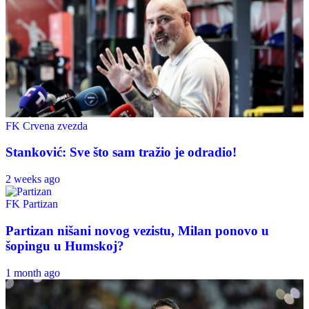
FK Crvena zvezda
Stanković: Sve što sam tražio je odradio!
2 weeks ago
FK Partizan
Partizan nišani novog vezistu, Milan ponovo u
šopingu u Humskoj?
1 month ago