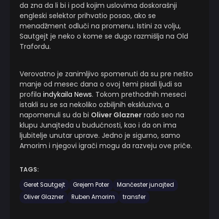
da zna da li bi i pod kojim uslovima doskorašnji
engleski selektor prihvatio posao, ako se
menadžment odluči na promenu. Istini za volju,
Sautgejt je neko o kome se dugo razmišlja na Old
Trafordu.
Verovatno je zanimljivo spomenuti da su pre nešto
manje od mesec dana o ovoj temi pisali ljudi sa
profila
indykaila News
. Tokom prethodnih meseci
istakli su se sa nekoliko ozbiljnih ekskluziva, a
napomenuli su da bi
Oliver Glazner
rado seo na
klupu Junajteda u budućnosti, kao i da on ima
ljubitelje unutar uprave. Jedno je sigurno, samo
Amorim i njegovi igrači mogu da razveju ove priče.
TAGS:
Geret Sautgejt
Grejem Poter
Mančester junajted
Oliver Glazner
Ruben Amorim
transfer