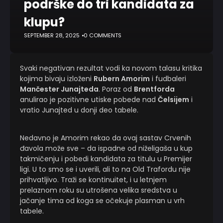
podrške do tri kandidata za
klupu?
SEPTEMBER 28, 2025
0 COMMENTS
Svaki negativan rezultat vodi ka novom talasu kritika
kojima bivaju izloženi
Rubern Amorim
i fudbaleri
Mančester Junajteda
. Poraz od
Brentforda
anulirao je pozitivne utiske pobede nad
Čelsijem
i
vratio Junajted u donji deo tabele.
Nedavno je Amorim rekao da ovaj sastav Crvenih
đavola može sve – da ispadne od niželigaša u kup
takmičenju i pobedi kandidata za titulu u Premijer
ligi. U to smo se i uverili, ali to na Old Trafordu nije
prihvatljivo. Traži se kontinuitet, i u letnjem
prelaznom roku su utrošena velika sredstva u
jačanje tima od koga se očekuje plasman u vrh
tabele.