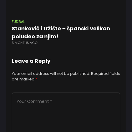
FUDBAL
FK 
Stanković i tržište – španski velikan
„J
9 
poludeo za njim!
5 MONTHS AGO
Leave a Reply
Your email address will not be published.
Required fields
are marked
*