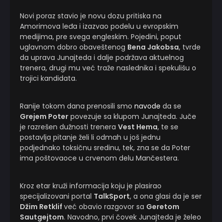
Novi poraz stavio je novu dozu pritiska na
Amorimova leđa i izazvao podelu u evropskim
medijima, pre svega engleskim. Pojedini, poput
uglavnom dobro obaveštenog
Bena Jakobsa
, tvrde
da uprava Junajteda i dalje podržava aktuelnog
trenera, drugi mu već traže naslednika i spekulišu o
trojici kandidata.
Ranije tokom dana prenosili smo
navode
da se
Grejem Poter
povezuje sa klupom Junajteda. Juče
je razrešen dužnosti trenera
Vest Hema
, te se
postavlja pitanje želi li odmah u još jednu
podjednako toksičnu sredinu, tek, zna se da Poter
ima poštovaoce u crvenom delu Mančestera.
Kroz etar kruži informacija koju je plasirao
specijalizovani portal
TalkSport
, a ona glasi da je ser
Džim Retklif
već obavio razgovor sa
Geretom
Sautgejtom
. Navodno, prvi čovek Junajteda je želeo