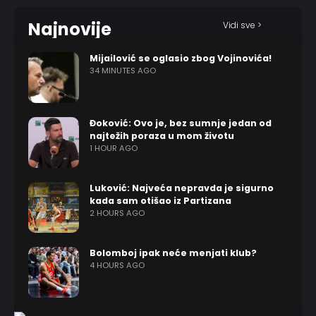
Najnovije
Vidi sve >
Mijailović se oglasio zbog Vojinovića!
34 MINUTES AGO
Đoković: Ovo je, bez sumnje jedan od
najtežih poraza u mom životu
1 HOUR AGO
Luković: Najveća nepravda je sigurno
kada sam otišao iz Partizana
2 HOURS AGO
Bolomboj ipak neće menjati klub?
4 HOURS AGO