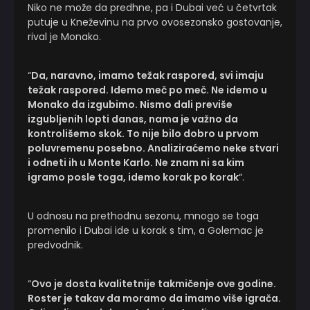
Niko ne može da predhne, pa i Dubai već u četvrtak
putuje u Kneževinu na prvo ovosezonsko gostovanje,
rival je Monako.
“
Da, naravno, imamo težak raspored, svi imaju
težak raspored. Idemo meč po meč. Ne idemo u
Monako da izgubimo. Nismo dali previše
izgubljenih lopti danas, nama je važno da
kontrolišemo skok. To nije bilo dobro u prvom
poluvremenu posebno. Analiziraćemo neke stvari
i odneti ih u Monte Karlo. Ne znam ni sa kim
igramo posle toga, idemo korak po korak
“.
U odnosu na prethodnu sezonu, mnogo se toga
promenilo i Dubai ide u korak s tim, a Golemac je
predvodnik.
“
Ovo je dosta kvalitetnije takmičenje ove godine.
Roster je takav da moramo da imamo više igrača.