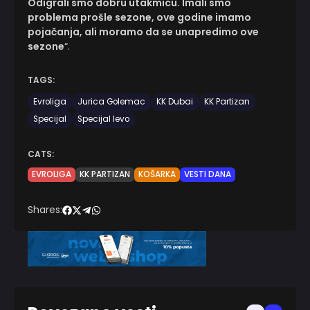
Odigrali smo dobru utakmicu. Imali smo
problema prošle sezone, ove godine imamo
pojačanja, ali moramo da se unapredimo ove
sezone
“.
TAGS:
Evroliga
Jurica Golemac
KK Dubai
KK Partizan
Specijal
Specijal levo
CATS:
EVROLIGA
KK PARTIZAN
KOŠARKA
VESTI DANA
Shares: