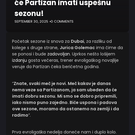
će Partizan imati uspešnu
sezonu!
SEPTEMBER 30, 2025
0 COMMENTS
Početak sezone iz snova za
Dubai
, za razliku od
kolege s druge strane,
Jurica Golemac
ima čime da
se ponosi i bude
zadovoljan
. Uprkos nešto lošijem
izdanju
gosta večeras, trener evroligaškog novajlije
veruje da Partizan čeka berićetna godina.
“
Znate, svaki meč je novi. Meč kakav je danas
nema veze sa Partizanom, ja sam ubeđen da će
imati dobru sezonu. Mi smo se dobro pripremili,
iako nismo puno zajedno. Biće uspona i padova
ove sezone, moramo da ostanemo na zemlji i da
radimo
“.
Prva evroligaška nedelja doneće nam i duplo kolo.