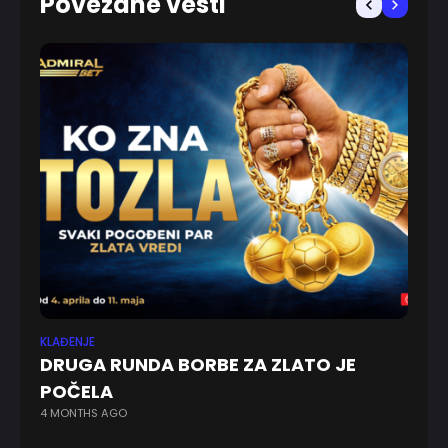
Povezane vesti
KLAĐENJE
EV
DRUGA RUNDA BORBE ZA ZLATO JE
Is
POČELA
sa
4 MONTHS AGO
7 