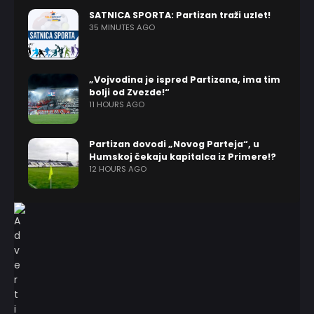
SATNICA SPORTA: Partizan traži uzlet!
35 MINUTES AGO
„Vojvodina je ispred Partizana, ima tim
bolji od Zvezde!“
11 HOURS AGO
Partizan dovodi „Novog Parteja“, u
Humskoj čekaju kapitalca iz Primere!?
12 HOURS AGO