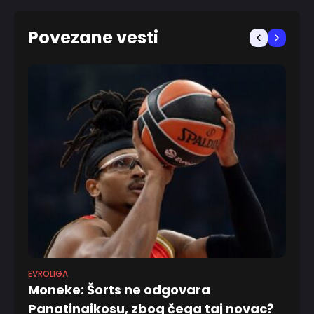
Povezane vesti
EVROLIGA
EV
Moneke: Šorts ne odgovara
Sp
Panatinaikosu, zbog čega taj novac?
Zv