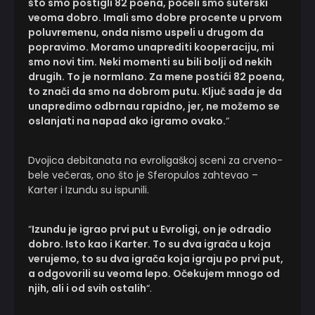
što smo postigli 82 poena, počeli smo šuterski
veoma dobro. Imali smo dobre procente u prvom
poluvremenu, onda nismo uspeli u drugom da
popravimo. Moramo unaprediti kooperaciju, mi
smo novi tim. Neki momenti su bili bolji od nekih
drugih. To je normlano. Za mene postići 82 poena,
to znači da smo na dobrom putu. Ključ sada je da
unapredimo odbrnau rapidno, jer, ne možemo se
oslanjati na napad ako igramo ovako.
“
Dvojica debitanata na evroligaškoj sceni za crveno-
bele večeras, ono što je Sferopulos zahtevao –
Karter i Izundu su ispunili.
“
Izundu je igrao prvi put u Evroligi, on je odradio
dobro. Isto kao i Karter. To su dva igrača u koja
verujemo, to su dva igrača koja igraju po prvi put,
a odgovorili su veoma lepo. Očekujem mnogo od
njih, ali i od svih ostalih
“.