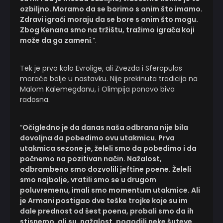
ozbiljno. Moramo da se borimo s onim što imamo.
Zdravi igrači moraju da se bore s onim što mogu.
Zbog Kenana smo na tržištu, tražimo igrača koji
može da ga zameni
.”.
Tek je prvo kolo Evrolige, ali Zvezda i Sferopulos
moraće bolje u nastavku. Nije prekinuta tradicija na
Malom Kalemegdanu, i Olimpija ponovo biva
radosna.
“
Očigledno je da danas naša odbrana nije bila
dovoljna da pobedimo ovu utakmicu. Prva
utakmica sezone je, želeli smo da pobedimo i da
počnemo na pozitivan način. Nažalost,
odbrambeno smo dozvolili jeftine poene. Želeli
smo najbolje, vratili smo se u drugom
poluvremenu, imali smo momentum utakmice. Ali
je Armani postigao dve teške trojke koje su im
dale prednost od šest poena, probali smo da ih
stisnemo, ali su, nažalost, pogodili neke šuteve