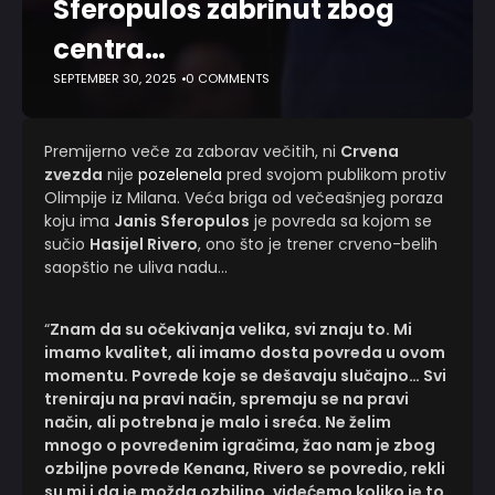
Sferopulos zabrinut zbog
centra…
SEPTEMBER 30, 2025
0 COMMENTS
Premijerno veče za zaborav večitih, ni
Crvena
zvezda
nije
pozelenela
pred svojom publikom protiv
Olimpije iz Milana. Veća briga od večeašnjeg poraza
koju ima
Janis Sferopulos
je povreda sa kojom se
sučio
Hasijel Rivero
, ono što je trener crveno-belih
saopštio ne uliva nadu…
“
Znam da su očekivanja velika, svi znaju to. Mi
imamo kvalitet, ali imamo dosta povreda u ovom
momentu. Povrede koje se dešavaju slučajno… Svi
treniraju na pravi način, spremaju se na pravi
način, ali potrebna je malo i sreća. Ne želim
mnogo o povređenim igračima, žao nam je zbog
ozbiljne povrede Kenana, Rivero se povredio, rekli
su mi i da je možda ozbiljno, videćemo koliko je to