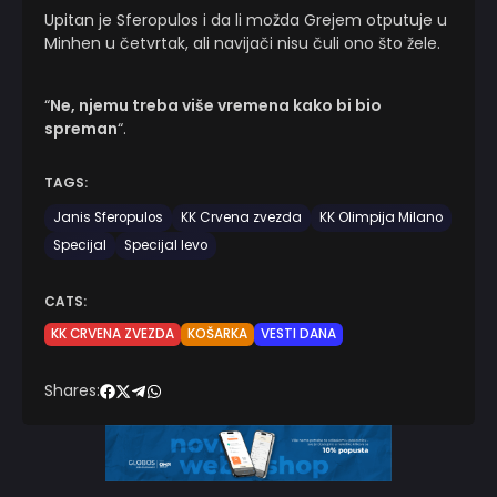
Upitan je Sferopulos i da li možda Grejem otputuje u
Minhen u četvrtak, ali navijači nisu čuli ono što žele.
“
Ne, njemu treba više vremena kako bi bio
spreman
“.
TAGS:
Janis Sferopulos
KK Crvena zvezda
KK Olimpija Milano
Specijal
Specijal levo
CATS:
KK CRVENA ZVEZDA
KOŠARKA
VESTI DANA
Shares: