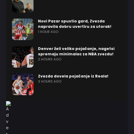
Novi Pazar spustio gard, Zvezda
napravila dobru uvertiru za utorak!
1 HOUR AGO
Denver želi veliko pojačanje, nagetsi
spremaju minimalac za NBA zvezdu!
2 HOURS AGO
Zvezda dovela pojačanje iz Reala!
3 HOURS AGO