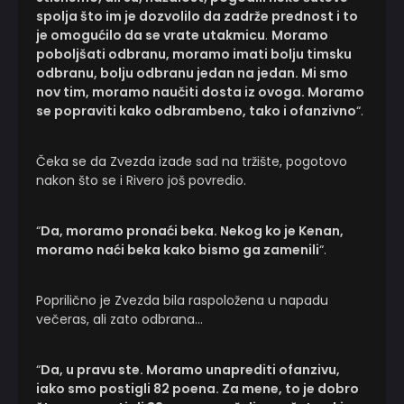
spolja što im je dozvolilo da zadrže prednost i to
je omogućilo da se vrate utakmicu
.
Moramo
poboljšati odbranu, moramo imati bolju timsku
odbranu, bolju odbranu jedan na jedan. Mi smo
nov tim, moramo naučiti dosta iz ovoga. Moramo
se popraviti kako odbrambeno, tako i ofanzivno
“.
Čeka se da Zvezda izađe sad na tržište, pogotovo
nakon što se i Rivero još povredio.
“
Da, moramo pronaći beka. Nekog ko je Kenan,
moramo naći beka kako bismo ga zamenili
“.
Poprilično je Zvezda bila raspoložena u napadu
večeras, ali zato odbrana…
“
Da, u pravu ste. Moramo unaprediti ofanzivu,
iako smo postigli 82 poena. Za mene, to je dobro