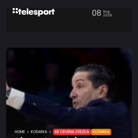
08
Aug
2026
HOME
KOŠARKA
KK CRVENA ZVEZDA
KOŠARKA