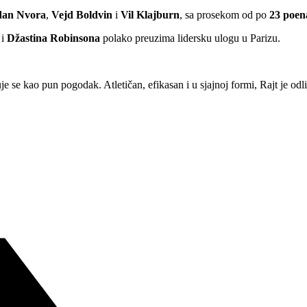
dan Nvora
,
Vejd Boldvin
i
Vil Klajburn
, sa prosekom od po
23 poen
i
Džastina Robinsona
polako preuzima lidersku ulogu u Parizu.
e se kao pun pogodak. Atletičan, efikasan i u sjajnoj formi, Rajt je od