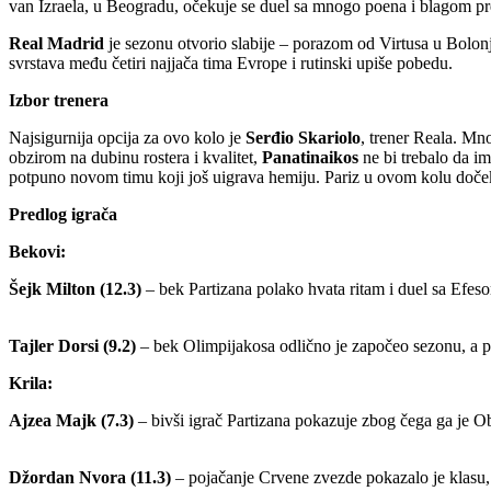
van Izraela, u Beogradu, očekuje se duel sa mnogo poena i blagom p
Real Madrid
je sezonu otvorio slabije – porazom od Virtusa u Bolonj
svrstava među četiri najjača tima Evrope i rutinski upiše pobedu.
Izbor trenera
Najsigurnija opcija za ovo kolo je
Serđio Skariolo
, trener Reala. Mn
obzirom na dubinu rostera i kvalitet,
Panatinaikos
ne bi trebalo da i
potpuno novom timu koji još uigrava hemiju. Pariz u ovom kolu doč
Predlog igrača
Bekovi:
Šejk Milton (12.3)
– bek Partizana polako hvata ritam i duel sa Efe
Tajler Dorsi (9.2)
– bek Olimpijakosa odlično je započeo sezonu, a p
Krila:
Ajzea Majk (7.3)
– bivši igrač Partizana pokazuje zbog čega ga je 
Džordan Nvora (11.3)
– pojačanje Crvene zvezde pokazalo je klasu,