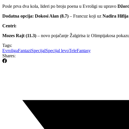
Posle prva dva kola, lideri po broju poena u Evroligi su upravo
Džor
Dodatna opcija:
Dokosi Alan (8.7)
– Francuz koji uz
Nadira Hifija
Centri:
Mozes Rajt (11.3)
– novo pojačanje Žalgirisa iz Olimpijakosa pokazuj
Tags:
Evroliga
Fantazi
Specijal
Specijal levo
TeleFantasy
Shares: