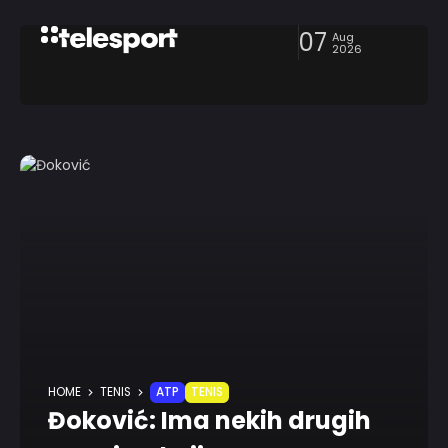
07
Aug
2026
HOME
TENIS
ATP
TENIS
Đoković: Ima nekih drugih