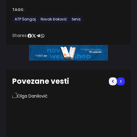
TAGS:
ATP Šangaj
Novak Đoković
tenis
Shares:
Povezane vesti