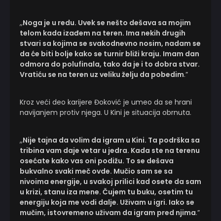
,,
Noga je u redu. Uvek se nešto dešava sa mojim
telom kada izađem na teren. Ima nekih drugih
stvari sa kojima se svakodnevno nosim, nadam se
da će biti bolje kako se turnir bliži kraju. Imam dan
odmora do polufinala, tako da je i to dobra stvar.
Vratiću se na teren uz veliku želju da pobedim
.”
Kroz veći deo karijere Đoković je umeo da se hrani
navijanjem protiv njega. U Kini je situacija obrnuta.
,,
Nije tajna da volim da igram u Kini. Ta podrška sa
tribina vam daje vetar u jedra. Kada ste na terenu
osećate kako vas oni podižu. To se dešava
bukvalno svaki meč ovde. Mučio sam se sa
nivoima energije, u svakoj prilici kad osete da sam
u krizi, stanu iza mene. Čujem tu buku, osetim tu
energiju koja me vodi dalje. Uživam u igri. Iako se
mučim, istovremeno uživam da igram pred njima
.”