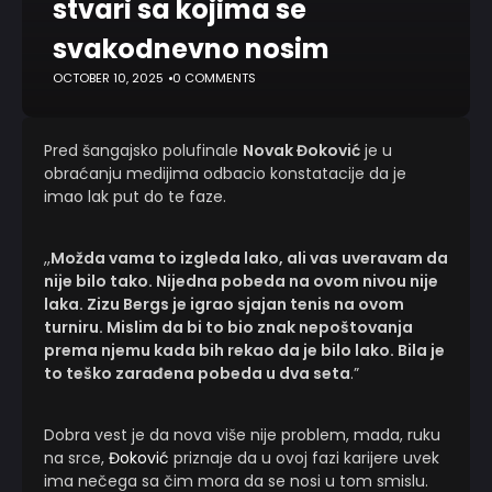
stvari sa kojima se
svakodnevno nosim
OCTOBER 10, 2025
0 COMMENTS
Pred šangajsko polufinale
Novak Đoković
je u
obraćanju medijima odbacio konstatacije da je
imao lak put do te faze.
,,
Možda vama to izgleda lako, ali vas uveravam da
nije bilo tako. Nijedna pobeda na ovom nivou nije
laka. Zizu Bergs je igrao sjajan tenis na ovom
turniru. Mislim da bi to bio znak nepoštovanja
prema njemu kada bih rekao da je bilo lako. Bila je
to teško zarađena pobeda u dva seta
.”
Dobra vest je da nova više nije problem, mada, ruku
na srce,
Đoković
priznaje da u ovoj fazi karijere uvek
ima nečega sa čim mora da se nosi u tom smislu.