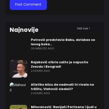
Najnovije
Vidi sve >
Petrović predstavio Babu, dotakao se
levog boka…
26 MINUTES AGO
Rajaković otkrio zašto je napustio
Zvezdu i Beograd!
2 HOURS AGO
Atletiko blizu da nadmaši tri rivala na
tržištu, Vlahović sledeći?
2 HOURS AGO
Milovanović: Navijači Partizana i ljudi u