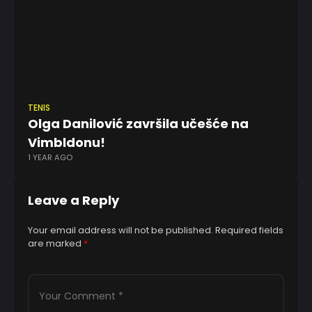
TENIS
AT
Olga Danilović završila učešće na
K
1 
Vimbldonu!
1 YEAR AGO
Leave a Reply
Your email address will not be published.
Required fields
are marked
*