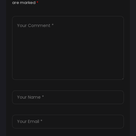
are marked
*