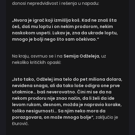
donosi nepredvidivost i rešenja u napadu:
„Nvora je igrač koji izmišlja koš. Kad ne znaš šta
ćeš, daš mu loptu i on nekim prodorom, nekim
naskokom uspeti. Lukav je, zna da ukrade loptu,
mnogo je bolji nego što sam očekivao.“
Na kraju, osvrnuo se i na
Semija Odželeja
, uz
nekoliko kritičkih opaski:
„Isto tako, Odželej ima telo do pet miliona dolara,
neviđena snaga, ali da tako loše odigra one prve
utakmice… baš neverovatno. Čini mi se da na
nekom prodoru nije znao način, da li želi da ide
levom rukom, desnom, možda je napravio korake,
toliko nesigurnosti… Sa njim neko mora da
porazgovara, on može mnogo bolje“
, zaključio je
Đurović.