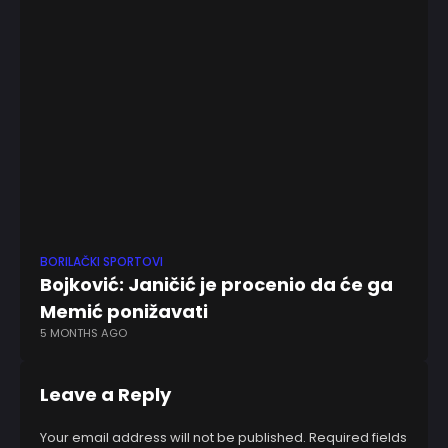
BORILAČKI SPORTOVI
KK
Bojković: Janičić je procenio da će ga
Ba
3 
Memić ponižavati
5 MONTHS AGO
Leave a Reply
Your email address will not be published.
Required fields