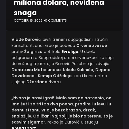
miliona dolara, neviđena
snaga
OCTOBER 15, 2025
0 COMMENTS
Vlade Đurović
, bivši trener i dugogodišnji stručni
konsultant, analizirao je pobedu
Crvene zvezde
protiv
Žalgirisa
u 4. kolu
Evrolige
. U duelu
odigranom u Beogradskoj areni crveno-beli su stigli
do važnog trijumfa, a Đurović Posebno je izdvojio
Donatasa Motiejunasa
,
Nikolu Kalinića
,
Dejana
Davidovca
i
Semija Odželeja
, kao i konstantno
sjajnog
Džordana Nvoru
.
„Nvora je pravi igrač. Malo sam ga potcenio, on
ima šut i za tri i za dva poena, prodire i u levu i u
desnu stranu, vrlo je bezobrazan, drzak,
snalažljiv. Odličan! Najbolji je bio na terenu, to je
sasvim sigurno“
, rekao je Đurović u studiju
Arenasport
.