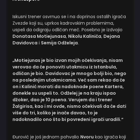
Iskusni trener osvrnuo se i na doprinos ostalih igrača
Zvezde koji su, uprkos kadrovskim problemima,
uspeli da odigraju odličan meč. Posebno je izdvojio
Donatasa Motiejunasa
,
Nikolu Kalinića
,
Dejana
Davidovca
i
Semija Odželeja
.
„Motiejunas je bio izvan mojih očekivanja, nisam
verovao da će ponoviti utakmicu iz Istanbula,
odličan je bio. Davidovac je mnogo bolji bio, nego
na poslednjim utakmicama. Već sam rekao da će
on i Kalinić morati da nadoknade poene Kartera,
donekle su uspeli to. Odželej je na kraju ispao
džoker, dao je 10 poena. Verujem da i trener
Žalgirisa, kao i mi ovde, nismo očekivali da će dati
više do tri, koliko je inače davao, to je
nadoknadilo ono što bi povređeni igrači uradili.“
Đurović je još jednom pohvalio
Nvoru
kao igrača koji