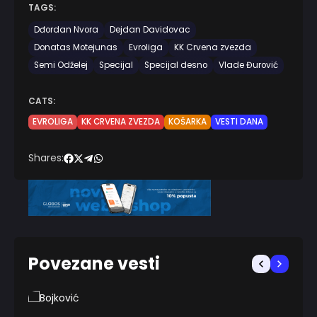
TAGS:
Dđordan Nvora
Dejdan Davidovac
Donatas Motejunas
Evroliga
KK Crvena zvezda
Semi Odželej
Specijal
Specijal desno
Vlade Đurović
CATS:
EVROLIGA
KK CRVENA ZVEZDA
KOŠARKA
VESTI DANA
Shares:
Povezane vesti