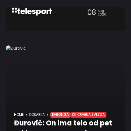
08
Aug
2026
HOME
KOŠARKA
EVROLIGA
KK CRVENA ZVEZDA
Đurović: On ima telo od pet