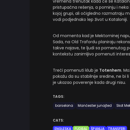
vremena trenutak kada će se Katalonci
pristupačna rešenja, a pominju i nek
kojoj grupi, ali očigledno razmatraju 
vodi podjednako lep život u Kataloniji.
Od momenta kad je Mektominej napu
Sada, na Old Trafordu planiraju rekon
takve najave, te ljudi sa pomenutog po
kontekstu zanimljivo pomenuti intere
Treći pomenuti klub je
Totenhem
. Mo
pokažu da su stabilnije sredine, ne bi 
je ukazao poverenje kada drugi nisu.
TAGS:
barselona
Mančester junajted
Skot Me
CATS:
ENGLESKA
FUDBAL
ŠPANIJA
TRANSFERI