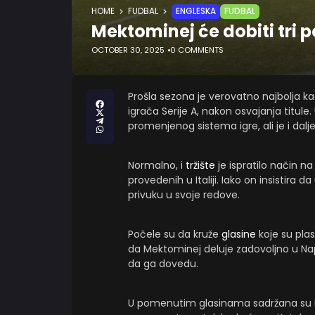
HOME
FUDBAL
ENGLESKA
FUDBAL
Mektominej će dobiti tri p
OCTOBER 30, 2025
0 COMMENTS
Prošla sezona je verovatno najbolja ka
igrača Serije A, nakon osvajanja titul
promenjenog sistema igre, ali je i dalj
Normalno, i
tržište
je ispratilo način na
provedenih u Italiji. Iako on insistira 
privuku u svoje redove.
Počele su da kruže
glasine
koje su plasi
da Mektominej deluje zadovoljno u Nap
da ga dovedu.
U pomenutim glasinama sadržana su im