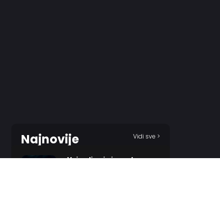
Najnovije
Vidi sve >
„Vojvodina je ispred
Partizana, ima tim bolji od
Zvezde!“
2 HOURS AGO
Partizan dovodi „Novog
Parteja“, u Humskoj čekaju