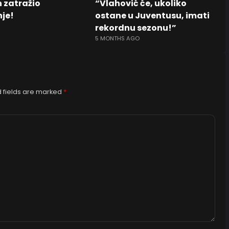
n zatražio
“Vlahović će, ukoliko
je!
ostane u Juventusu, imati
rekordnu sezonu!”
5 MONTHS AGO
 fields are marked
*