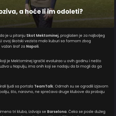
oziva, a hoće li im odoleti?
da je u pitanju
Skot Mektominej
, proglašen je za najboljeg
e. U ovoj škotski vezista malo kuburi sa formom zbog
e važan šraf za
Napoli
.
 koji je Mektominej igrački evoluirao u ovih godinu i nešto
da uživa u Napulju, ima onih koji se nadaju da bi mogli da ga
rali ljudi sa portala
TeamTalk
. Odmah su se ogradili izjavom
oliju, što, naravno, ne sprečava druge klubove da probaju
ena tri kluba, izdvaja se
Barselona
. Čeka se posle dužeg