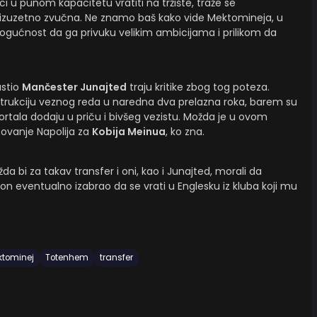
 u punom kapacitetu vratiti na tržište, traže se
a izuzetno zvučna. Ne znamo baš kako vide Mektomineja, u
mogućnost da ga privuku velikim ambicijama i prilikom da
stio
Mančester Junajted
traju kritike zbog tog poteza.
strukciju veznog reda u naredna dva prelazna roka, barem su
rtala dodaju u priču i bivšeg vezistu. Možda je u ovom
sovanje Napolija za
Kobija Meinua
, ko zna.
žda bi za takav transfer i oni, kao i Junajted, morali da
li on eventualno izabrao da se vrati u Englesku iz kluba koji mu
ktominej
Totenhem
transfer