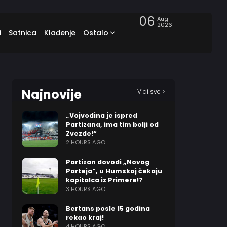
06
Aug
2026
i
Satnica
Klađenje
Ostalo
Najnovije
Vidi sve >
„Vojvodina je ispred
Partizana, ima tim bolji od
Zvezde!“
2 HOURS AGO
Partizan dovodi „Novog
Parteja“, u Humskoj čekaju
kapitalca iz Primere!?
3 HOURS AGO
Bertans posle 15 godina
rekao kraj!
4 HOURS AGO