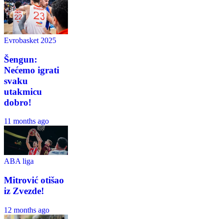
Evrobasket 2025
Šengun:
Nećemo igrati
svaku
utakmicu
dobro!
11 months ago
ABA liga
Mitrović otišao
iz Zvezde!
12 months ago