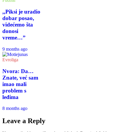
Fudbal
,,Piksi je uradio
dobar posao,
videćemo šta
donosi
vreme…”
9 months ago
Evroliga
Nvora: Da…
Znate, već sam
imao mali
problem s
leđima
8 months ago
Leave a Reply