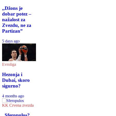
,,Džons je
dobar potez –
nažalost za
Zvezdu, ne za
Partizan”
5 days ago
Evroliga
Hezonja i
Dubai, skoro
sigurno?
4 months ago
KK Crvena zvezda
,,Sferopulos?