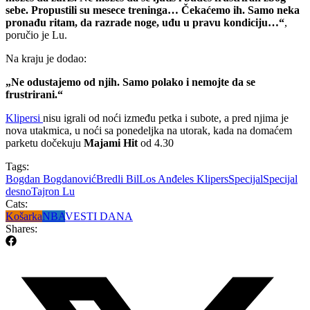
sebe. Propustili su mesece treninga… Čekaćemo ih. Samo neka
pronađu ritam, da razrade noge, uđu u pravu kondiciju…“
,
poručio je Lu.
Na kraju je dodao:
„Ne odustajemo od njih. Samo polako i nemojte da se
frustrirani.“
Klipersi
nisu igrali od noći između petka i subote, a pred njima je
nova utakmica, u noći sa ponedeljka na utorak, kada na domaćem
parketu dočekuju
Majami Hit
od 4.30
Tags:
Bogdan Bogdanović
Bredli Bil
Los Anđeles Klipers
Specijal
Specijal
desno
Tajron Lu
Cats:
Košarka
NBA
VESTI DANA
Shares: