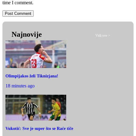
time I comment.
Najnovije
Vidi sve >
Olimpijakos želi Tiknizjana!
18 minutes ago
Vukotić: Sve je super što se Raće tiče