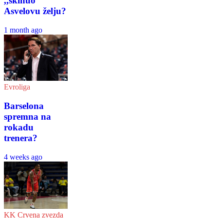
,,skinuo”
Asvelovu želju?
1 month ago
Evroliga
Barselona
spremna na
rokadu
trenera?
4 weeks ago
KK Crvena zvezda