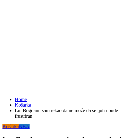
Home
Košarka
Lu: Bogdanu sam rekao da ne može da se ljuti i bude
frustriran
Košarka
NBA