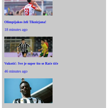
Olimpijakos želi Tiknizjana!
18 minutes ago
Vukotić: Sve je super što se Raće tiče
46 minutes ago