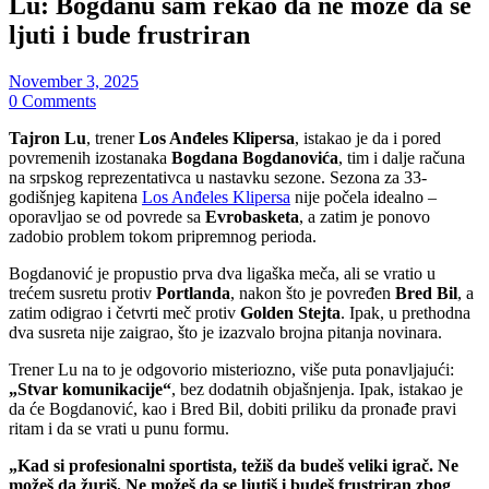
Lu: Bogdanu sam rekao da ne može da se
ljuti i bude frustriran
November 3, 2025
0 Comments
Tajron Lu
, trener
Los Anđeles Klipersa
, istakao je da i pored
povremenih izostanaka
Bogdana Bogdanovića
, tim i dalje računa
na srpskog reprezentativca u nastavku sezone. Sezona za 33-
godišnjeg kapitena
Los Anđeles Klipersa
nije počela idealno –
oporavljao se od povrede sa
Evrobasketa
, a zatim je ponovo
zadobio problem tokom pripremnog perioda.
Bogdanović je propustio prva dva ligaška meča, ali se vratio u
trećem susretu protiv
Portlanda
, nakon što je povređen
Bred Bil
, a
zatim odigrao i četvrti meč protiv
Golden Stejta
. Ipak, u prethodna
dva susreta nije zaigrao, što je izazvalo brojna pitanja novinara.
Trener Lu na to je odgovorio misteriozno, više puta ponavljajući:
„Stvar komunikacije“
, bez dodatnih objašnjenja. Ipak, istakao je
da će Bogdanović, kao i Bred Bil, dobiti priliku da pronađe pravi
ritam i da se vrati u punu formu.
„Kad si profesionalni sportista, težiš da budeš veliki igrač. Ne
možeš da žuriš. Ne možeš da se ljutiš i budeš frustriran zbog