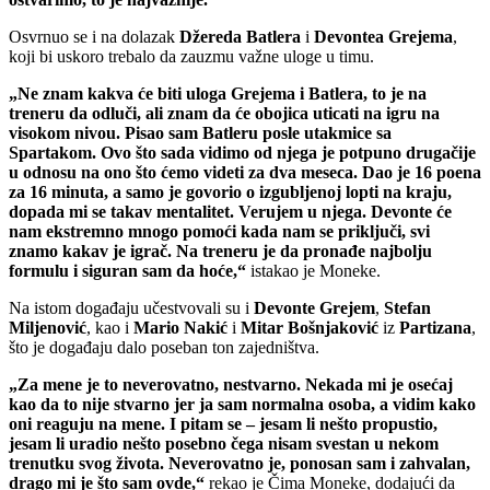
Osvrnuo se i na dolazak
Džereda Batlera
i
Devontea Grejema
,
koji bi uskoro trebalo da zauzmu važne uloge u timu.
„Ne znam kakva će biti uloga Grejema i Batlera, to je na
treneru da odluči, ali znam da će obojica uticati na igru na
visokom nivou. Pisao sam Batleru posle utakmice sa
Spartakom. Ovo što sada vidimo od njega je potpuno drugačije
u odnosu na ono što ćemo videti za dva meseca. Dao je 16 poena
za 16 minuta, a samo je govorio o izgubljenoj lopti na kraju,
dopada mi se takav mentalitet. Verujem u njega. Devonte će
nam ekstremno mnogo pomoći kada nam se priključi, svi
znamo kakav je igrač. Na treneru je da pronađe najbolju
formulu i siguran sam da hoće,“
istakao je Moneke.
Na istom događaju učestvovali su i
Devonte Grejem
,
Stefan
Miljenović
, kao i
Mario Nakić
i
Mitar Bošnjaković
iz
Partizana
,
što je događaju dalo poseban ton zajedništva.
„Za mene je to neverovatno, nestvarno. Nekada mi je osećaj
kao da to nije stvarno jer ja sam normalna osoba, a vidim kako
oni reaguju na mene. I pitam se – jesam li nešto propustio,
jesam li uradio nešto posebno čega nisam svestan u nekom
trenutku svog života. Neverovatno je, ponosan sam i zahvalan,
drago mi je što sam ovde,“
rekao je Čima Moneke, dodajući da