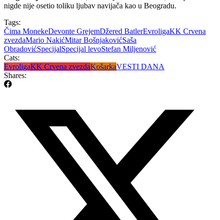
nigde nije osetio toliku ljubav navijača kao u Beogradu.
Tags:
Čima Moneke
Devonte Grejem
Džered Batler
Evroliga
KK Crvena
zvezda
Mario Nakić
Mitar Bošnjaković
Saša
Obradović
Specijal
Specijal levo
Stefan Miljenović
Cats:
Evroliga
KK Crvena zvezda
Košarka
VESTI DANA
Shares: