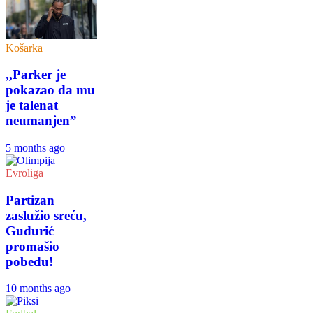
Košarka
,,Parker je
pokazao da mu
je talenat
neumanjen”
5 months ago
Evroliga
Partizan
zaslužio sreću,
Gudurić
promašio
pobedu!
10 months ago