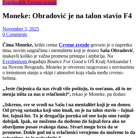
Evroliga
KK Crvena zvezda
Moneke: Obradović je na talon stavio F4
November 3, 2025
0 Comments
Čima Moneke,
krilni centar
Crvene zvezde
govorio je o napretku
tima, novim saigračima i mentalitetu koji je doneo
Saša Obradović
,
istakavši koliko je važna promena pristupa i ambicija. Na
Evroliginom
događaju
Bounce For Good
u OŠ Kralj Aleksandar I
na Novom Beogradu, Moneke je otvoreno razgovarao s novinarima
o trenutnom stanju u ekipi i atmosferi koja vlada među crveno-
belima.
„Jeste činjenica da nas rivali više poštuju, to osećamo, ali to ne
menja ništa za nas u svlačionici“,
rekao je Moneke, pa dodao:
„Iskreno, sve se svodi na Sašu i na mentalitet koji je on doneo.
Od prvog sastanka koji smo imali, on je na talon stavio – fajnal-
for, fajnal-for. To je drugačija poruka od one koju smo ranije
dobijali. Ipak, ne možemo da dođemo do fajnal-fora ako ne
obavljamo posao svakoga dana. Stvari mogu brzo da se
promene. Dokle god mi u svlačionici verujemo da možemo to da
ostvarimo, to je najvažnije.“