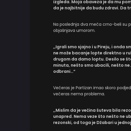
izgleda. Moja obaveza je da mu pom
da je najbitnije da budu zdravi. Da tr
Na poslednja dva meča crno-beli su p
objašnjava umorom.
,,Igrali smo sjajno i u Pireju, i onda 
ne može bacanje lopte direktno u ru
drugom da damo loptu. Desilo se šta
minuta, nešto smo ubacili, nešto ne.
odbrani…”
Večeras je Partizan imao skoro podjedn
večeras nema problema.
,,Mislim da je većina šuteva bila rez
unapred. Nema veze što nešto ne ubac
rezonski, od toga je Džabari u jedno