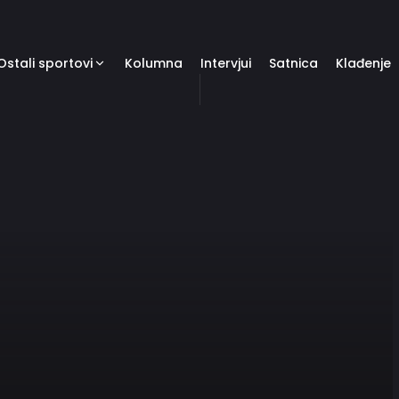
Ostali sportovi
Kolumna
Intervjui
Satnica
Klađenje