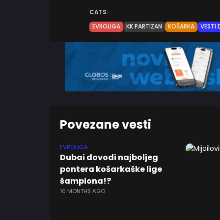
CATS:
EVROLIGA
KK PARTIZAN
KOŠARKA
VESTI
Povezane vesti
EVROLIGA
Dubai dovodi najboljeg
pontera košarkaške lige
šampiona!?
10 MONTHS AGO