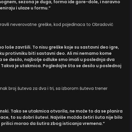
ognem, sezona je duga, forma ide gore-dole, i naravno
eniraju i ulaze u formu.”
ravili neverovatne greške, kod pojedinaca to Obradović
smo loše završili. To nisu greške koje su sastavni deo igre,
ku protivniku biti sastavni deo. Ali mi nemamo kome
 se desilo, najbolje odluke smo imali u poslednja dva
 Takva je utakmica. Pogledajte šta se desilo u poslednoj
ak broj šuteva za dva i tri, sa izborom šuteva trener
onski. Tako se utakmica otvorila, ne može to da se planira
e, to su dobri šutevi. Najviše možda četiri šuta nije bilo
j prilici morao da šutira zbog isticanja vremena.”