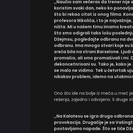
,,Naučio sam večeras da trener nije 
koristim svaki dan, neko ko ponavlj
što bi rekao citat iz onog filma. Ko
profesora Nikolića, i to je najvažni
ništa. Mi u našem timu imamo kreato
što smo odigrali tako lošu poslednju
Džejmsu, pogledajte odbranu na dva 
odbranu. Ima mnogo stvari koje su bit
sreća bila na strani Barselone. Ljud
promašio, ali smo promašivali i mi.
dekoncetnrisani su. Tako je, kako j
se malo ne vidimo. Tek u četvrtak u
nikakav problem, idemo na utakmic
Ono što ide na bolje iz meča u meč j
rešenja, zajedno i odvojeno. S druge s
,,Na Kalatesu se igra druga odbrana.
provokacija. Drugačije je sa Vašingt
postavljamo napade. Što se tiče Dž