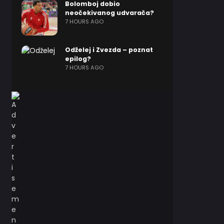
Bolomboj dobio
neočekivanog udvarača?
7 HOURS AGO
Odželej i Zvezda – poznat
epilog?
7 HOURS AGO