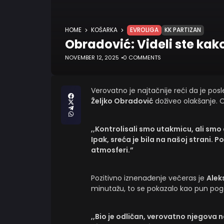
HOME
KOŠARKA
EVROLIGA
KK PARTIZAN
Obradović: Videli ste kak
NOVEMBER 12, 2025
0 COMMENTS
Verovatno je najtačnije reći da je pos
Željko Obradović
doživeo olakšanje. 
,,Kontrolisali smo utakmicu, ali smo
Ipak, sreća je bila na našoj strani. 
atmosferi.”
Pozitivno iznenađenje večeras je
Alek
minutažu, to se pokazalo kao pun pog
,,Bio je odličan, verovatno njegova na