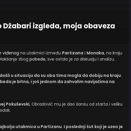
o Džabari izgleda, moja obaveza
le
viđenog
na utakmici između
Partizana
i
Monaka
, na kraju
Olakšanje zbog
pobede
, sve ostalo je za diskusiju i analizu.
 došli u situaciju da su oba tima mogla da dobiju na kraju.
Pobeda je bitna, i još jednom da zahvalim navijačima na
sej Pokuševski
, Obradović mu je dao šansu od starta i veliku
odak.
jbolja utakmica u Partizanu. I poslednji šut koji je uzeo je