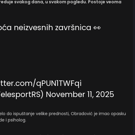
preduje svakog dana, u svakom pogledu. Postoje veoma
oća neizvesnih završnica 👀
witter.com/qPUN1TWFqi
TelesportRS)
November 11, 2025
elo do ispuštanje velike prednosti, Obradović je imao opasku
e i psiholog.