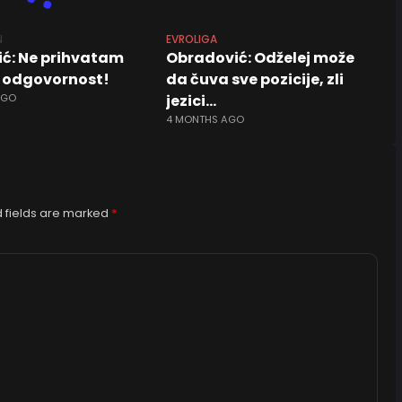
N
EVROLIGA
ić: Ne prihvatam
Obradović: Odželej može
 odgovornost!
da čuva sve pozicije, zli
AGO
jezici…
4 MONTHS AGO
 fields are marked
*