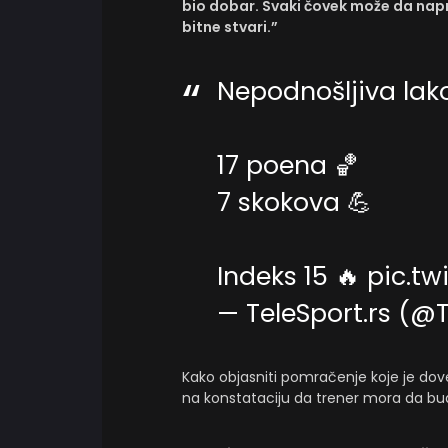
bio dobar. Svaki čovek može da na
bitne stvari.”
Nepodnošljiva lak
17 poena 🏀
7 skokova 💪
Indeks 15 🔥
pic.t
— TeleSport.rs (@
Kako objasniti pomračenje koje je dov
na konstataciju da trener mora da bud