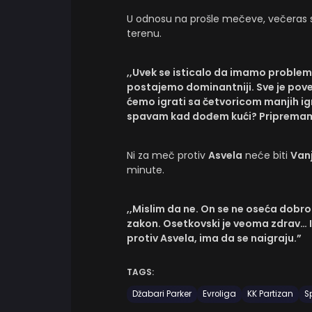
U odnosu na prošle mečeve, večeras
terenu.
,,Uvek se isticalo da imamo problem
postajemo dominantniji. Sve je po
ćemo igrati sa četvoricom manjih igr
spavam kad dođem kući? Pripremam A
Ni za meč protiv
Asvela
neće biti
Van
minute.
,,Mislim da ne. On se ne oseća dobro
zakon. Osetkovski je veoma zdrav… I o
protiv Asvela, ima da se naigraju.”
TAGS:
Džabari Parker
Evroliga
KK Partizan
S