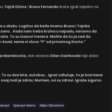
 su
Tajrik Džons
i
Bruno Fernando
kraće igrali zajedno na
a u skoku. Logično da kada imamo Bruna i Tajrika
vezano… Kada nam treba brzina u napadu, naravno da
ača. To su izazovi trenera. Mislite da ću ja sad da
svel, nema ni slovo “P” od privatnog života.”
je Marinkovića
, dok večeras
Dilan Osetkovski
nije dobio
. To su dva leta, autobus… Igrač odlučuje, to je kod mene
vaj mali je zdrav, Murinen, svi su zdravi. Igraće sigurno
pecijal
Specijal desno
Željko Obradović