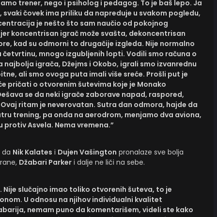
samo trener, nego i psiholog i pedagog. To je baš lepo. Ja
a, svaki čovek ima priliku da napreduje u svakom pogledu,
ncentracija je nešto što sam naučio od pokojnog
je, jer koncentrisan igrač može svašta, dekoncentrisan
re, kad su odmorni to drugačije izgleda. Nije normalno
 četvrtinu, mnogo izgubljenih lopti. Vodili smo računa o
najbolja igrača, Džejms i Okobo, igrali smo izvanrednu
ne, ali smo ovoga puta imali više sreće. Prošli put je
i će pričati o otvorenim šutevima koje je Monako
 Dešava se da neki igrače zaborave napad, raspored,
e. Ovaj ritam je neverovatan. Sutra dan odmora, hajde da
jutru trening, pa onda na aerodrom, menjamo dva aviona,
u protiv Asvela. Nema vremena.”
e da
Nik Kalates
i
Dujen Vašington
pronalaze sve bolja
trane,
Džabari Parker
i dalje ne liči na sebe.
 Nije slučajno imao toliko otvorenih šuteva, to je
onom. U odnosu na njihov individualni kvalitet
abarija, nemam puno da komentarišem, videli ste kako