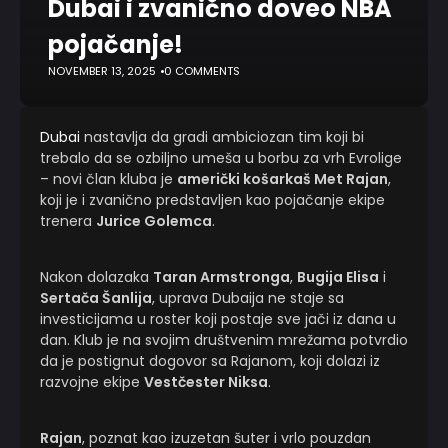
Dubai i zvanično doveo NBA
pojačanje!
NOVEMBER 13, 2025
0 COMMENTS
Dubai
nastavlja da gradi ambiciozan tim koji bi
trebalo da se ozbiljno umeša u borbu za vrh Evrolige
– novi član kluba je
američki košarkaš Met Rajan
,
koji je i zvanično predstavljen kao pojačanje ekipe
trenera
Jurice Golemca
.
Nakon dolazaka
Taran Armstronga
,
Bugija Elisa
i
Sertača Šanlija
, uprava Dubaija ne staje sa
investicijama u roster koji postaje sve jači iz dana u
dan. Klub je na svojim društvenim mrežama potvrdio
da je postignut dogovor sa Rajanom, koji dolazi iz
razvojne ekipe
Vestčester Niksa
.
Rajan
, poznat kao izuzetan šuter i vrlo pouzdan