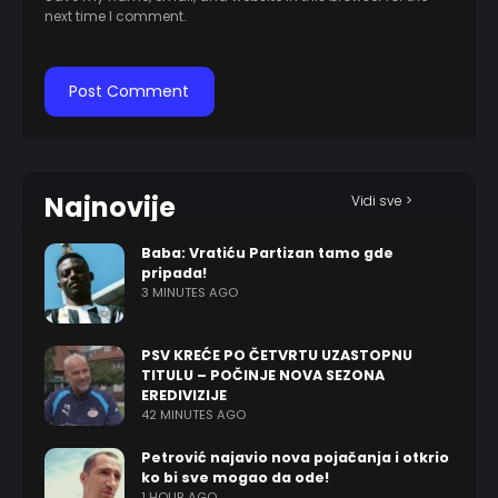
next time I comment.
Najnovije
Vidi sve >
Baba: Vratiću Partizan tamo gde
pripada!
3 MINUTES AGO
PSV KREĆE PO ČETVRTU UZASTOPNU
TITULU – POČINJE NOVA SEZONA
EREDIVIZIJE
42 MINUTES AGO
Petrović najavio nova pojačanja i otkrio
ko bi sve mogao da ode!
1 HOUR AGO