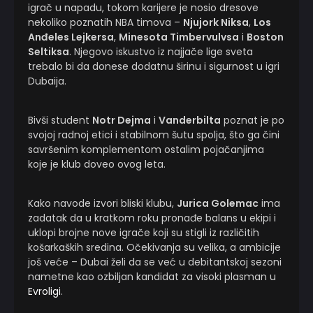
igrač u napadu, tokom karijere je nosio dresove
nekoliko poznatih NBA timova –
Njujork Niksa
,
Los
Anđeles Lejkersa
,
Minesota Timbervulvsa
i
Boston
Seltiksa
. Njegovo iskustvo iz najjače lige sveta
trebalo bi da donese dodatnu širinu i sigurnost u igri
Dubaija.
Bivši student
Notr Dejma
i
Vanderbilta
poznat je po
svojoj radnoj etici i stabilnom šutu spolja, što ga čini
savršenim komplementom ostalim pojačanjima
koje je klub doveo ovog leta.
Kako navode izvori bliski klubu,
Jurica Golemac
ima
zadatak da u kratkom roku pronađe balans u ekipi i
uklopi brojne nove igrače koji su stigli iz različitih
košarkaških sredina. Očekivanja su velika, a ambicije
još veće – Dubai želi da se već u debitantskoj sezoni
nametne kao ozbiljan kandidat za visoki plasman u
Evroligi
.