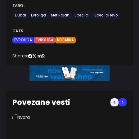
TAGS:
Dubai
Evroliga
Met Rajan
Specijal
Specijal levo
CATS:
EVROLIGA
EVROLIGA
KOŠARKA
Shares:
Povezane vesti