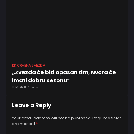
KK CRVENA ZVEZDA
KK 
,,Zvezda će biti opasan tim, Nvora će
,,
6 
imati dobru sezonu”
11 MONTHS AGO
Leave a Reply
Your email address will not be published.
Required fields
are marked
*