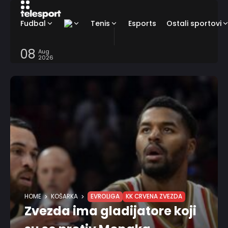
Fudbal
Tenis
Esports
Ostali sportovi
08
Aug
2026
HOME
KOŠARKA
EVROLIGA
KK CRVENA ZVEZDA
Zvezda ima gladijatore koji