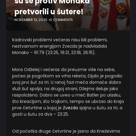
su se protiv Monaka
pretvorili u šutere!
NOVEMBER 13, 2025
0 COMMENTS
Kadrovski problemi večeras nisu bili problemi,
nestvarnom energijom Zvezda je nadvladala
Monako – 91:79 (23:25, 19:21, 23:18, 26:15).
Mora Odželej i večeras da preuzme više na sebe,
počeo je pogotkom sa vrha reketa, Dijalo je pogodio
svoj prvi šut za tri. U ranoj fazi meča domaće dobro
služi šut spolja, na drugoj strani, Džejms deluje jako
raspoloženo. Dobro se uveo u meč Batler po ulasku,
što kreacijom, što trojkom, tempo se ubrzao do kraja
prve četvrtine u kojoj je
Zvezda
sjajna u šutu za tri, a
gosti u šutu za dva – 23:25.
Od početka druge četvrtine je jasno da Kneževima