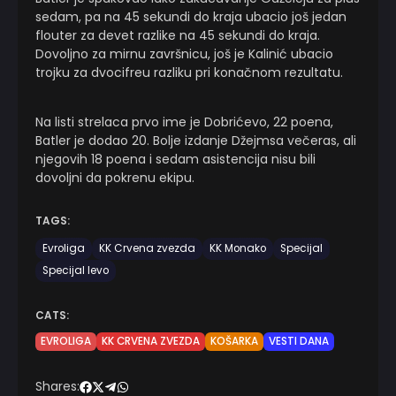
sedam, pa na 45 sekundi do kraja ubacio još jedan
flouter za devet razlike na 45 sekundi do kraja.
Dovoljno za mirnu završnicu, još je Kalinić ubacio
trojku za dvocifreu razliku pri konačnom rezultatu.
Na listi strelaca prvo ime je Dobrićevo, 22 poena,
Batler je dodao 20. Bolje izdanje Džejmsa večeras, ali
njegovih 18 poena i sedam asistencija nisu bili
dovoljni da pokrenu ekipu.
TAGS:
Evroliga
KK Crvena zvezda
KK Monako
Specijal
Specijal levo
CATS:
EVROLIGA
KK CRVENA ZVEZDA
KOŠARKA
VESTI DANA
Shares: