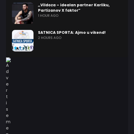
,,Vildoza – idealan partner Karliku,
Partizanov X faktor”
1 HOUR AGO
SATNICA SPORTA: Ajmo u vikend!
2 HOURS AGO