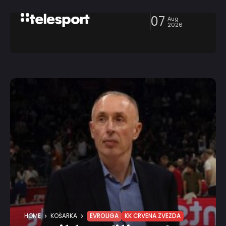
07
Aug
2026
HOME
KOŠARKA
EVROLIGA
KK CRVENA ZVEZDA