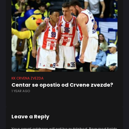
KK CRVENA ZVEZDA
KO
Centar se opostio od Crvene zvezde?
J
1 YEAR AGO
vo
2 
Leave a Reply
Your email address will not be published.
Required fields