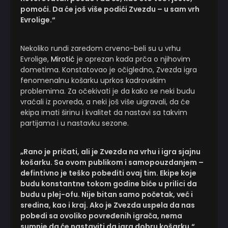
pomoći. Da će još više podići Zvezdu – u sam vrh
Evrolige.“
Nekoliko rundi zaredom crveno-beli su u vrhu
Evrolige,
Mirotić
je oprezan kada prča o njihovim
dometima. Konstatovao je očigledno, Zvezda igra
fenomenalnu košarku uprkos kadrovskim
problemima. Za očekivati je da kako se neki budu
vraćali iz povreda, a neki još više uigravali, da će
ekipa imati širinu i kvalitet da nastavi sa takvim
partijama i u nastavku sezone.
„Rano je pričati, ali je Zvezda na vrhu i igra sjajnu
košarku. Sa ovom publikom i samopouzdanjem –
defintivno je teško pobediti ovaj tim. Ekipe koje
budu konstantne tokom godine biće u prilici da
budu u plej-ofu. Nije bitan samo početak, već i
sredina, kao i kraj. Ako je Zvezda uspela da nas
pobedi sa ovoliko povređenih igrača, nema
sumnje da će nastaviti da igra dobru košarku.“