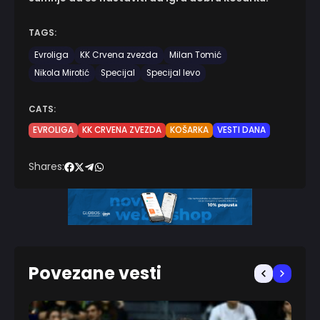
TAGS:
Evroliga
KK Crvena zvezda
Milan Tomić
Nikola Mirotić
Specijal
Specijal levo
CATS:
EVROLIGA
KK CRVENA ZVEZDA
KOŠARKA
VESTI DANA
Shares:
Povezane vesti