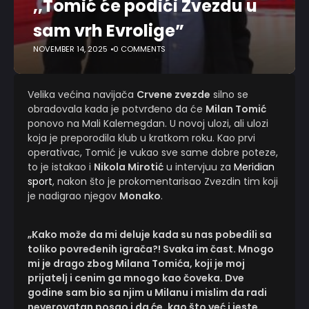
,,Tomić će podići Zvezdu u
sam vrh Evrolige”
NOVEMBER 14, 2025
0 COMMENTS
Velika većina navijača
Crvene zvezde
silno se
obradovala kada je potvrđeno da će
Milan Tomić
ponovo na Mali Kalemegdan. U novoj ulozi, ali ulozi
koja je preporodila klub u kratkom roku. Kao prvi
operativac, Tomić je vukao sve same dobre poteze,
to je istakao i
Nikola Mirotić
u intervjuu za
Meridian
sport
, nakon što je prokomentarisao Zvezdin tim koji
je nadigrao njegov
Monako
.
„Kako može da mi deluje kada su nas pobedili sa
toliko povređenih igrača?! Svaka im čast. Mnogo
mi je drago zbog Milana Tomića, koji je moj
prijatelj i cenim ga mnogo kao čoveka. Dve
godine sam bio sa njim u Milanu i mislim da radi
neverovatan posao i da će, kao što već i jeste,