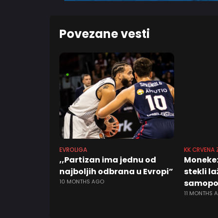
Povezane vesti
EVROLIGA
KK CRVENA 
,,Partizan ima jednu od
Moneke:
najboljih odbrana u Evropi”
stekli l
10 MONTHS AGO
samopo
11 MONTHS 