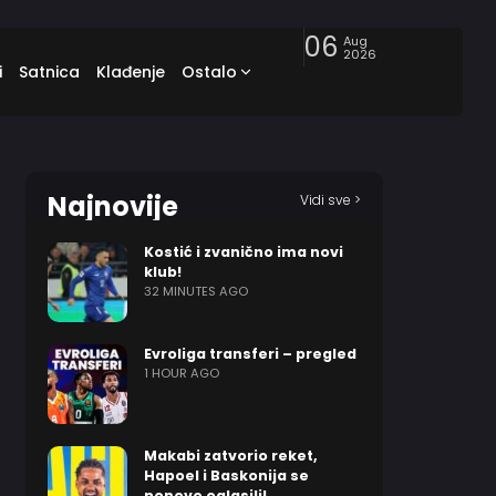
06
Aug
2026
i
Satnica
Klađenje
Ostalo
Najnovije
Vidi sve >
Kostić i zvanično ima novi
klub!
32 MINUTES AGO
Evroliga transferi – pregled
1 HOUR AGO
Makabi zatvorio reket,
Hapoel i Baskonija se
ponovo oglasili!