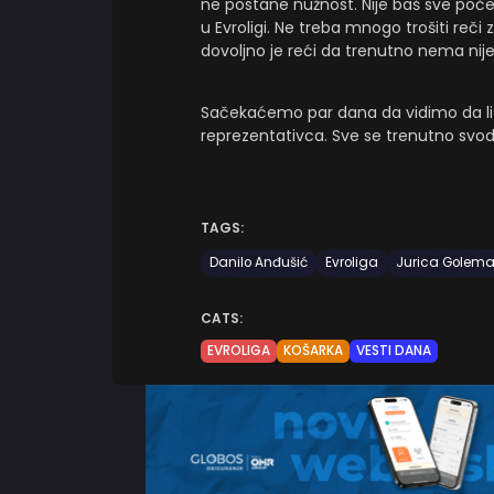
ne postane nužnost. Nije baš sve počelo 
u Evroligi. Ne treba mnogo trošiti reči
dovoljno je reći da trenutno nema nij
Sačekaćemo par dana da vidimo da li 
reprezentativca. Sve se trenutno svod
TAGS:
Danilo Anđušić
Evroliga
Jurica Golem
CATS:
EVROLIGA
KOŠARKA
VESTI DANA