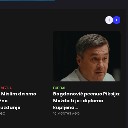
ZVEZDA
FUDBAL
 Mislim da smo
Bogdanović pecnuo Piksija:
ažno
Možda ti je i diploma
uzdanje
kupljena…
AGO
10 MONTHS AGO