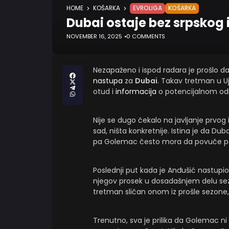
HOME
KOŠARKA
EVROLIGA
KOŠARKA
Dubai ostaje bez srpskog
NOVEMBER 16, 2025
0 COMMENTS
Nezapaženo i ispod radara je prošlo d
nastupa
za
Dubai
. Takav tretman u Uj
otud i
informacija
o potencijalnom odl
Nije se dugo čekalo na javljanje prvog i
sad, ništa konkretnije. Istina je da D
pa Golemac često mora da povuče pote
Poslednji put kada je Anđušić nastupio
njegov prosek u dosadašnjem delu se
tretman sličan onom iz prošle sezone,
Trenutno, sva je prilika da Golemac ni