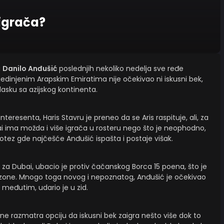
 igrača?
a
Danilo Anđušić
poslednjih nekoliko nedelja sve ređe
edinjenim Arapskim Emiratima nije očekivao ni iskusni bek,
asku sa azijskog kontinenta.
nteresenta, Haris Stavru je preneo da se Aris raspituje, ali, za
ubai ima možda i više igrača u rosteru nego što je neophodno,
z gde najčešće Anđušić ispašta i postaje višak.
 za Dubai, ubacio je protiv čačanskog Borca 15 poena, što je
zone. Mnogo toga novog i nepoznatog, Anđušić je očekivao
 međutim, udario je u zid.
 ne razmatra opciju da iskusni bek zaigra nešto više dok to