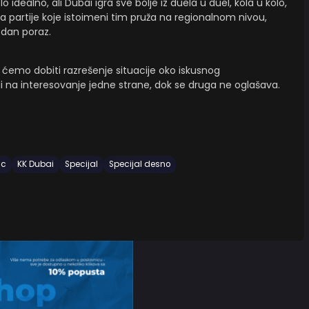
idealno, ali Dubai igra sve bolje iz duela u duel, kola u kolo,
 za partije koje istoimeni tim pruža na regionalnom nivou,
edan poraz.
ćemo dobiti razrešenje situacije oko iskusnog
i na interesovanje jedne strane, dok se druga ne oglašava.
ac
KK Dubai
Specijal
Specijal desno