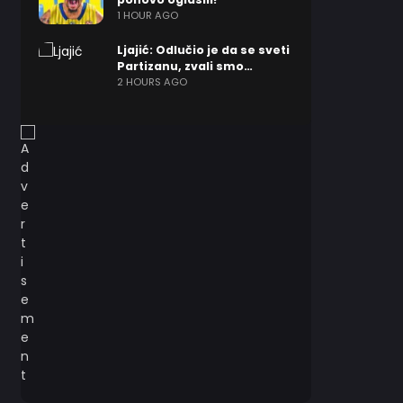
1 HOUR AGO
Ljajić: Odlučio je da se sveti
Partizanu, zvali smo…
2 HOURS AGO