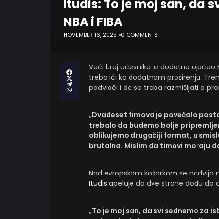
Itudis: To je moj san, da s
NBA i FIBA
NOVEMBER 16, 2025
0 COMMENTS
Veći broj učesnika je dodatno ojačao E
treba ići ka dodatnom proširenju. Tre
podvlači i da se treba razmišljati o p
,,
Dvadeset timova je povećalo postoj
trebalo da budemo bolje pripremlj
oblikujemo drugačiji format, u smislu
brutalna. Mislim da timovi moraju d
Nad evropskom košarkom se nadvija nov
Itudis
apeluje da dve strane dođu do 
,,
To je moj san, da svi sednemo za isti