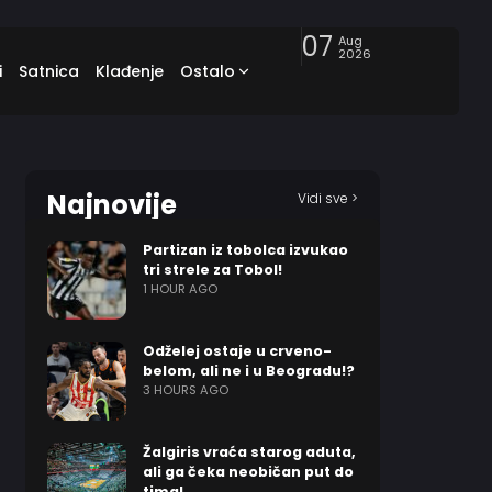
07
Aug
2026
i
Satnica
Klađenje
Ostalo
Najnovije
Vidi sve >
Partizan iz tobolca izvukao
tri strele za Tobol!
1 HOUR AGO
Odželej ostaje u crveno-
belom, ali ne i u Beogradu!?
3 HOURS AGO
Žalgiris vraća starog aduta,
ali ga čeka neobičan put do
tima!