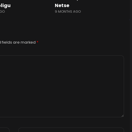
oligu
Netse
AGO
9 MONTHS AGO
 fields are marked
*