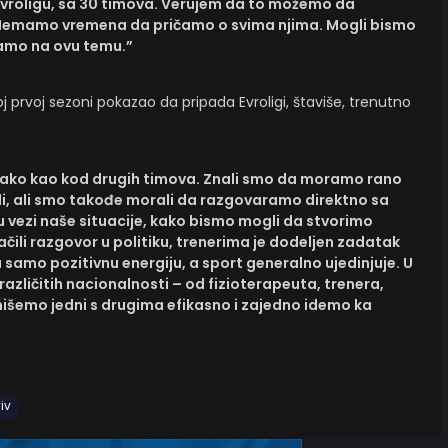
Evroligu, sa 30 timova. Verujem da to možemo da
. Nemamo vremena da pričamo o svima njima. Mogli bismo
amo na ovu temu.”
j prvoj sezoni pokazao da pripada Evroligi, štaviše, trenutno
o lako kao kod drugih timova. Znali smo da moramo rano
ili, ali smo takođe morali da razgovaramo direktno sa
 vezi naše situacije, kako bismo mogli da stvorimo
ačili razgovor u politiku, trenerima je dodeljen zadatak
a samo pozitivnu energiju, a sport generalno ujedinjuje. U
ličitih nacionalnosti – od fizioterapeuta, trenera,
nišemo jedni s drugima efikasno i zajedno idemo ka
iv