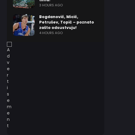
3 HOURS AGO
Bogdanović, Micić,
Petrušev, Topić – poznato
zašto odsustvuju!
4 HOURS AGO