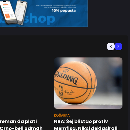
KOŠARKA
reman da plati
NBA: Šej blistao protiv
: Crno-beli odmah
Memfisa, Niksi deklasirali