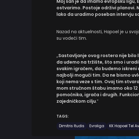
Moj san je da imamo evropsku ligu, 
ostvarimo. Postoje održivi planovi
lako da uradimo poseban intervju s
Nazad na aktuelnosti, Hapoel je u svojo
su vodeći tim.
,,
Sastavljanje ovog rostera nije bil
da uđemo na tržište, što smo i urad
svakim igračem, da budemo iskreni u
najbolji mogući tim. Da ne bismo uvl
koji nema veze s tim. Ovaj tim stvar
mom stručnom štabu imamo oko 12 raz
pomoćnika, igrača i drugih. Funkcio
zajedničkom cilju
.”
TAGS:
Dimitris Itudis
Evroliga
KK Hapoel Tel Av