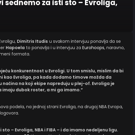
vi sednemo za isti sto – Evroliga,
vroligu,
Dimitris Itudis
u svakom intervjuu ponavlja da se
ner
Hapoela
to ponavlja i u intervjuu za
Eurohoops
, naravno,
romeni formata.
eću konkurentnost u Evroligi. U tom smislu, mislim da bi
eni kao Evroliga, pa kada dodamo timove možda da
 načina na koji ekipe napreduju u plej-of. Evroliga je
a imaju dubok roster, a mi ga imamo.”
a podela, na jednoj strani Evroliga, na drugoj NBA Evropa,
dogovora.
 sto – Evroliga, NBA i FIBA – i da imamo nedeljenu ligu.