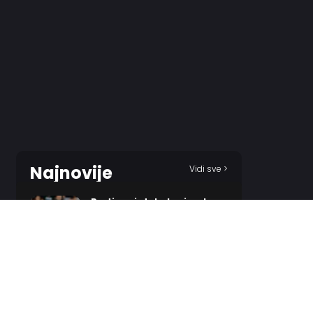
Najnovije
Vidi sve >
Partizan iz tobolca izvukao
tri strele za Tobol!
1 HOUR AGO
Odželej ostaje u crveno-
belom, ali ne i u Beogradu!?
3 HOURS AGO