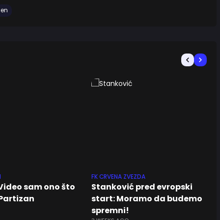
gen
N
FK CRVENA ZVEZDA
 Video sam ono što
Stanković pred evropski
 Partizan
start: Moramo da budemo
spremni!