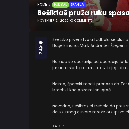
HOME
FUDBAL
ŠPANIJA
Bešiktaš pruža ruku spas
NOVEMBER 21, 2025
0 COMMENTS
Svetsko prvenstvo u fudbalu se bliži, a 
Nagelsmana, Mark Andre ter Štegen m
Nemac se oporavlja od operacije leđa i 
januaru sledi prelazni rok iz kojeg bi m
Naime, španski mediji prenose da Ter 
Istanbul kao pozajmljen igrač.
Navodno, Bešiktaš bi trebalo da preuz
da iskusnog čuvara mreže otkupi za c
TAGS: