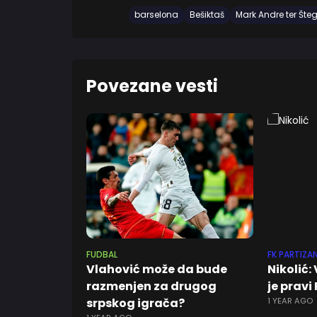
barselona
Bešiktaš
Mark Andre ter Šte
Povezane vesti
FUDBAL
FK PARTIZA
Vlahović može da bude
Nikolić:
razmenjen za drugog
je pravi
srpskog igrača?
1 YEAR AGO