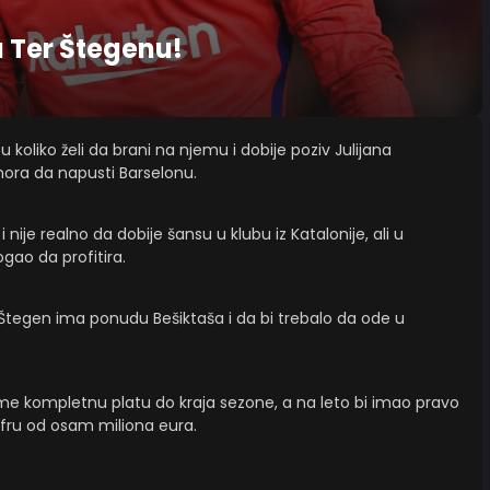
a Ter Štegenu!
u koliko želi da brani na njemu i dobije poziv Julijana
ora da napusti Barselonu.
nije realno da dobije šansu u klubu iz Katalonije, ali u
ogao da profitira.
Štegen ima ponudu Bešiktaša i da bi trebalo da ode u
me kompletnu platu do kraja sezone, a na leto bi imao pravo
ifru od osam miliona eura.