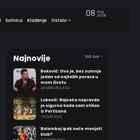
08
Aug
2026
i
Satnica
Klađenje
Ostalo
Najnovije
Vidi sve >
Đoković: Ovo je, bez sumnje
jedan od najtežih poraza u
mom životu
29 MINUTES AGO
Luković: Najveća nepravda
je sigurno kada sam otišao
iz Partizana
1 HOUR AGO
Bolomboj ipak neće menjati
klub?
3 HOURS AGO